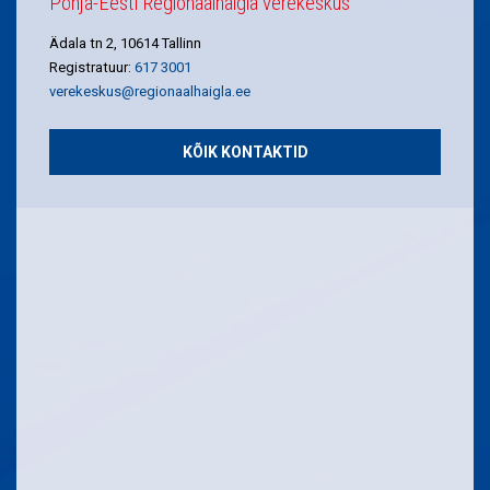
Põhja-Eesti Regionaalhaigla verekeskus
Ädala tn 2, 10614 Tallinn
Registratuur:
617 3001
verekeskus@regionaalhaigla.ee
KÕIK KONTAKTID