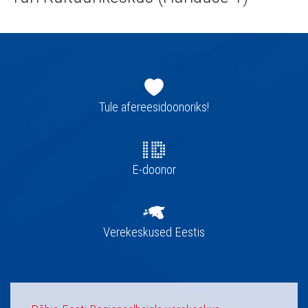
Jaluse
navigatsioon
Tule afereesidoonoriks!
E-doonor
Verekeskused Eestis