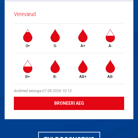
Verevarud
0+
0-
A+
A-
B+
B-
AB+
AB-
Andmed seisuga 07.08.2026 10:12
BRONEERI AEG