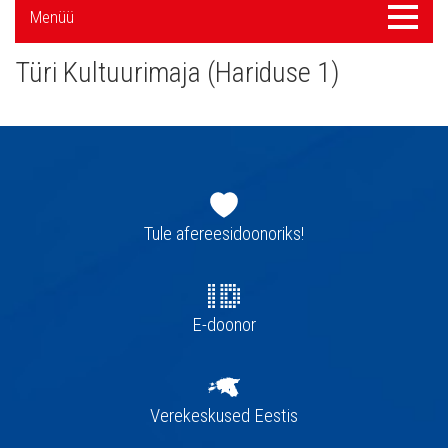
Külgpaani
Menüü
Menüü
navigatsioon
Türi Kultuurimaja (Hariduse 1)
Jaluse
navigatsioon
Tule afereesidoonoriks!
E-doonor
Verekeskused Eestis