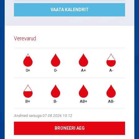
VAATA KALENDRIT
Verevarud
0+
0-
A+
A-
B+
B-
AB+
AB-
Andmed seisuga 07.08.2026 10:12
BRONEERI AEG