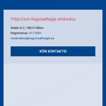
Põhja-Eesti Regionaalhaigla verekeskus
Ädala tn 2, 10614 Tallinn
Registratuur:
617 3001
verekeskus@regionaalhaigla.ee
KÕIK KONTAKTID