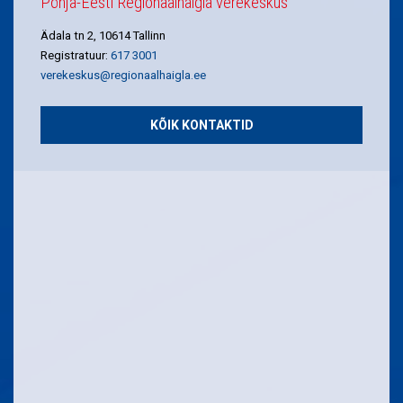
Põhja-Eesti Regionaalhaigla verekeskus
Ädala tn 2, 10614 Tallinn
Registratuur:
617 3001
verekeskus@regionaalhaigla.ee
KÕIK KONTAKTID