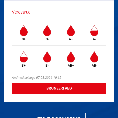
Verevarud
0+
0-
A+
A-
B+
B-
AB+
AB-
Andmed seisuga 07.08.2026 10:12
BRONEERI AEG