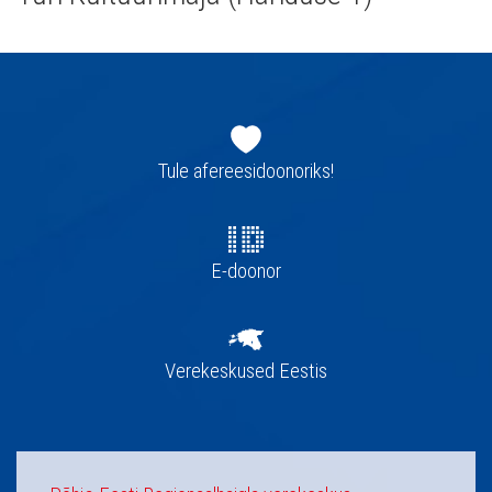
Jaluse
navigatsioon
Tule afereesidoonoriks!
E-doonor
Verekeskused Eestis