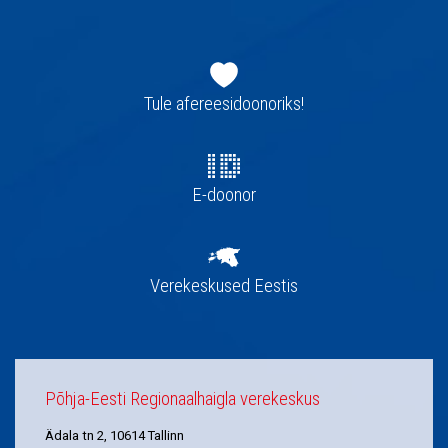
Jaluse
navigatsioon
Tule afereesidoonoriks!
E-doonor
Verekeskused Eestis
Põhja-Eesti Regionaalhaigla verekeskus
Ädala tn 2, 10614 Tallinn