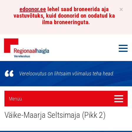
×
edoonor.ee
lehel saad broneerida aja
vastuvõtuks, kuid doonorid on oodatud ka
ilma broneeringuta.
Men
Põhja-
Vereloovutus on lihtsaim võimalus teha head.
Eesti
Regionaalhaigla
Külgpaani
Menüü
Menüü
Verekeskus
navigatsioon
Väike-Maarja Seltsimaja (Pikk 2)