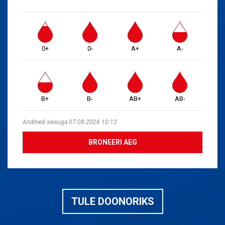
0+
0-
A+
A-
B+
B-
AB+
AB-
Andmed seisuga 07.08.2026 10:12
BRONEERI AEG
TULE DOONORIKS