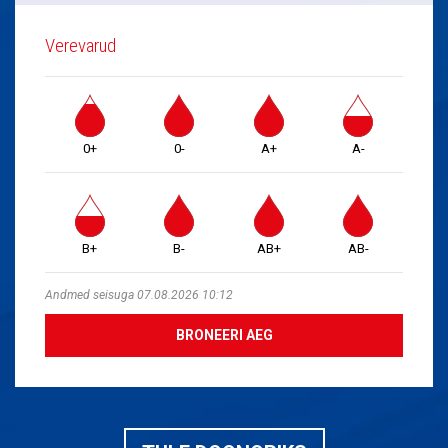
Verevarud
0+
0-
A+
A-
B+
B-
AB+
AB-
Andmed seisuga 07.08.2026 10:12
BRONEERI AEG