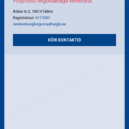
Põhja-Eesti Regionaalhaigla verekeskus
Ädala tn 2, 10614 Tallinn
Registratuur:
617 3001
verekeskus@regionaalhaigla.ee
KÕIK KONTAKTID