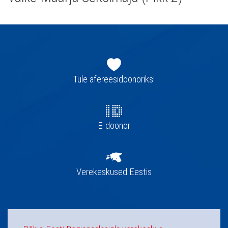
Jaluse
navigatsioon
Tule afereesidoonoriks!
E-doonor
Verekeskused Eestis