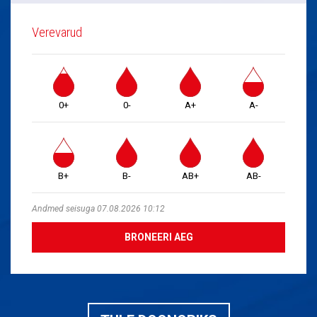
Verevarud
0+
0-
A+
A-
B+
B-
AB+
AB-
Andmed seisuga 07.08.2026 10:12
BRONEERI AEG