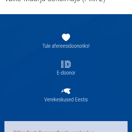
Jaluse
navigatsioon
Tule afereesidoonoriks!
E-doonor
Verekeskused Eestis