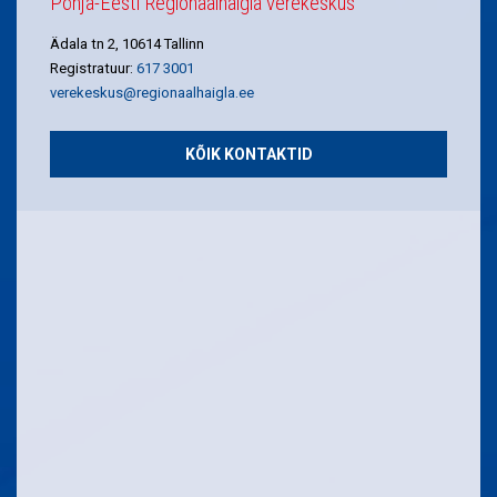
Põhja-Eesti Regionaalhaigla verekeskus
Ädala tn 2, 10614 Tallinn
Registratuur:
617 3001
verekeskus@regionaalhaigla.ee
KÕIK KONTAKTID