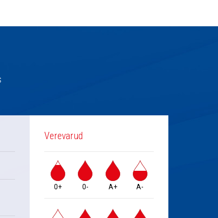
s
Verevarud
0+
0-
A+
A-