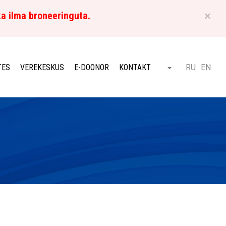
×
ka ilma broneeringuta.
ET
TES
VEREKESKUS
E-DOONOR
KONTAKT
RU
EN
Otsi