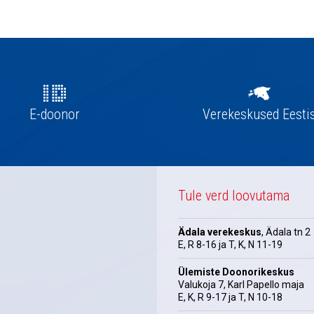
E-doonor
Verekeskused Eesti
Tule verd loovutama
Ädala verekeskus
, Ädala tn 2
E, R 8-16 ja T, K, N 11-19
Ülemiste Doonorikeskus
Valukoja 7, Karl Papello maja
E, K, R 9-17 ja T, N 10-18