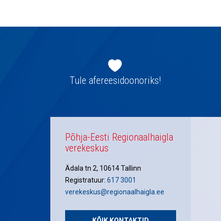
navigatsioon
Jaluse
navigatsioon
Tule afereesidoonoriks!
Põhja-Eesti Regionaalhaigla
verekeskus
Ädala tn 2, 10614 Tallinn
Registratuur:
617 3001
verekeskus@regionaalhaigla.ee
KÕIK KONTAKTID