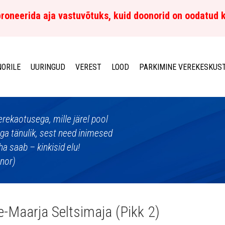
roneerida aja vastuvõtuks, kuid doonorid on oodatud 
ORILE
UURINGUD
VEREST
LOOD
PARKIMINE VEREKESKUS
erekaotusega, mille järel pool
äga tänulik, sest need inimesed
ha saab – kinkisid elu!
onor)
e-Maarja Seltsimaja (Pikk 2)