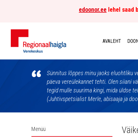
edoonor.ee
lehel saad b
AVALEHT
DOON
Põhja-
Eesti
Sünnitus lõppes minu jaoks eluohtliku v
päeva vereülekannet tehti. Olen siiani v
Regionaalhaigla
tegid mulle suurima kingi, mida üldse te
(Juhtivspetsialist Merle, abisaaja ja do
Verekeskus
Külgpaani
Väik
Menüü