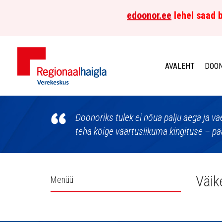
edoonor.ee
lehel saad b
AVALEHT
DOON
Põhja-
Eesti
Doonoriks tulek ei nõua palju aega ja v
teha kõige väärtuslikuma kingituse – pää
Regionaalhaigla
Verekeskus
Külgpaani
Väik
Menüü
navigatsioon