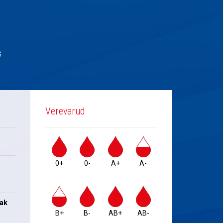
s
Verevarud
0+
0-
A+
A-
jak
B+
B-
AB+
AB-