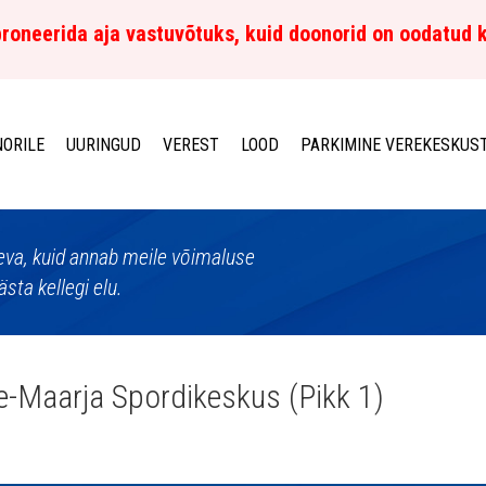
roneerida aja vastuvõtuks, kuid doonorid on oodatud 
ORILE
UURINGUD
VEREST
LOOD
PARKIMINE VEREKESKUS
aeva, kuid annab meile võimaluse
sta kellegi elu.
e-Maarja Spordikeskus (Pikk 1)