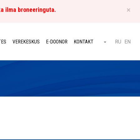
×
ka ilma broneeringuta.
ET
TES
VEREKESKUS
E-DOONOR
KONTAKT
RU
EN
Otsi