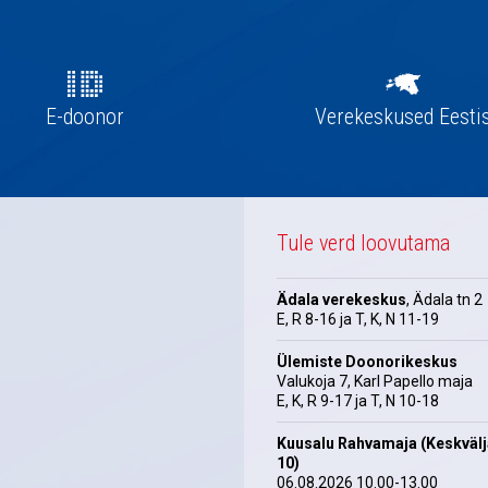
E-doonor
Verekeskused Eesti
Tule verd loovutama
Ädala verekeskus
, Ädala tn 2
E, R 8-16 ja T, K, N 11-19
Ülemiste Doonorikeskus
Valukoja 7, Karl Papello maja
E, K, R 9-17 ja T, N 10-18
Kuusalu Rahvamaja (Keskväl
10)
06.08.2026 10.00-13.00