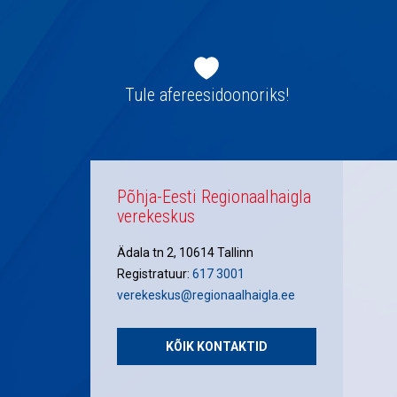
Jaluse
navigatsioon
Tule afereesidoonoriks!
Põhja-Eesti Regionaalhaigla
verekeskus
Ädala tn 2, 10614 Tallinn
Registratuur:
617 3001
verekeskus@regionaalhaigla.ee
KÕIK KONTAKTID