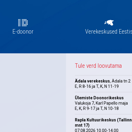
E-doonor
Verekeskused Eesti
Tule verd loovutama
Ädala verekeskus
, Ädala tn 2
E, R 8-16 ja T, K, N 11-19
Ülemiste Doonorikeskus
Valukoja 7, Karl Papello maja
E, K, R 9-17 ja T, N 10-18
Rapla Kultuurikeskus (Tallin
mnt 17)
07.08.2026 10.00-14.00