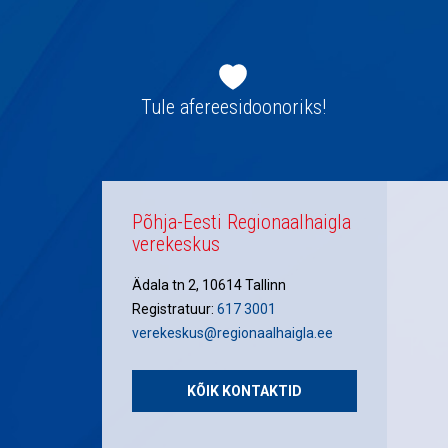
Jaluse
navigatsioon
Tule afereesidoonoriks!
Põhja-Eesti Regionaalhaigla
verekeskus
Ädala tn 2, 10614 Tallinn
Registratuur:
617 3001
verekeskus@regionaalhaigla.ee
KÕIK KONTAKTID