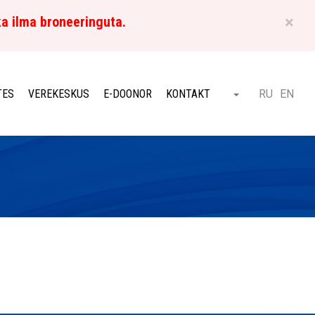
×
ka ilma broneeringuta.
ET
TES
VEREKESKUS
E-DOONOR
KONTAKT
RU
EN
Otsi