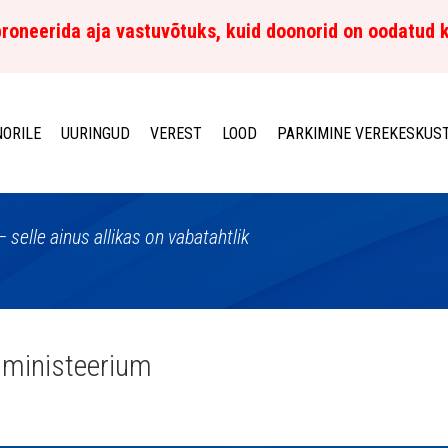
roneerida aja vastuvõtuks, kuid doonorid on oodatud 
ORILE
UURINGUD
VEREST
LOOD
PARKIMINE VEREKESKUS
– selle ainus allikas on vabatahtlik
sministeerium