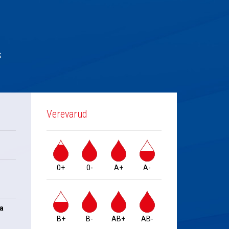
s
Verevarud
0+
0-
A+
A-
na
B+
B-
AB+
AB-