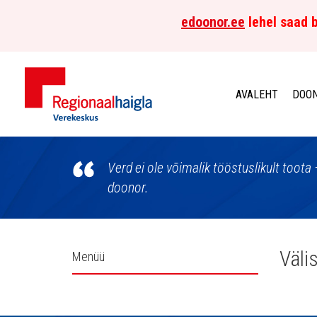
edoonor.ee
lehel saad b
AVALEHT
DOON
Põhja-
Eesti
Verd ei ole võimalik tööstuslikult toota 
doonor.
Regionaalhaigla
Verekeskus
Külgpaani
Väli
Menüü
navigatsioon