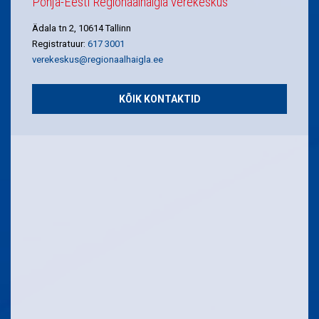
Põhja-Eesti Regionaalhaigla verekeskus
Ädala tn 2, 10614 Tallinn
Registratuur:
617 3001
verekeskus@regionaalhaigla.ee
KÕIK KONTAKTID