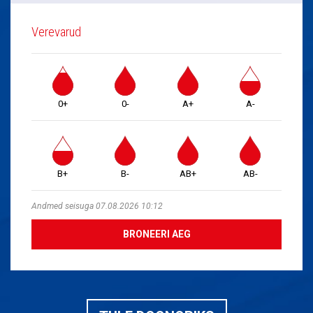
Verevarud
0+
0-
A+
A-
B+
B-
AB+
AB-
Andmed seisuga 07.08.2026 10:12
BRONEERI AEG