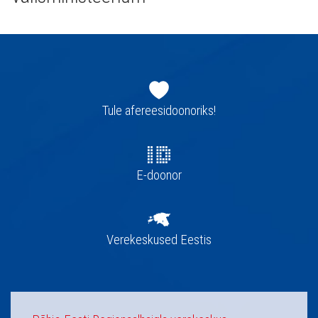
Jaluse
navigatsioon
Tule afereesidoonoriks!
E-doonor
Verekeskused Eestis