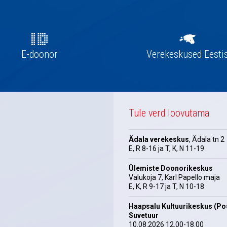
E-doonor
Verekeskused Eesti
Tule verd loovutama
Ädala verekeskus
, Ädala tn 2
E, R 8-16 ja T, K, N 11-19
Ülemiste Doonorikeskus
Valukoja 7, Karl Papello maja
E, K, R 9-17 ja T, N 10-18
Haapsalu Kultuurikeskus (Pos
Suvetuur
10.08.2026 12.00-18.00