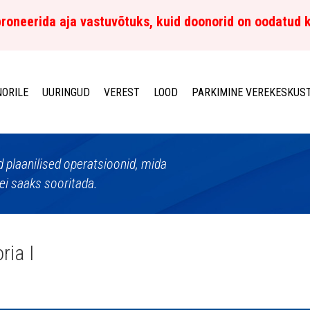
roneerida aja vastuvõtuks, kuid doonorid on oodatud 
ORILE
UURINGUD
VEREST
LOOD
PARKIMINE VEREKESKUS
d plaanilised operatsioonid, mida
ei saaks sooritada.
ria I