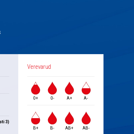
s
Verevarud
0+
0-
A+
A-
ti 3)
B+
B-
AB+
AB-