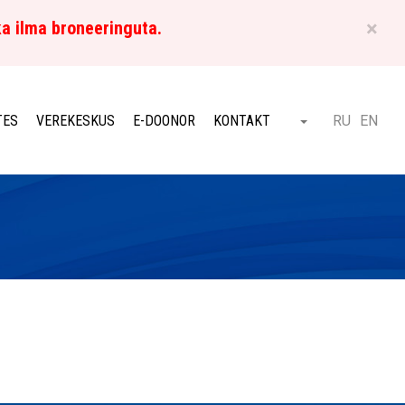
×
ka ilma broneeringuta.
ET
TES
VEREKESKUS
E-DOONOR
KONTAKT
RU
EN
Otsi