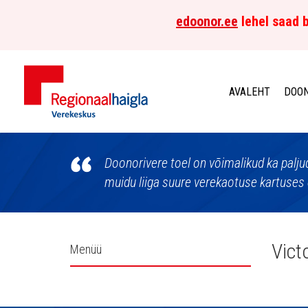
edoonor.ee
lehel saad b
AVALEHT
DOON
Põhja-
Eesti
Doonorivere toel on võimalikud ka palju
muidu liiga suure verekaotuse kartuses 
Regionaalhaigla
Verekeskus
Külgpaani
Victo
Menüü
navigatsioon