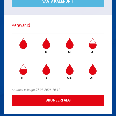
VAATA KALENDRIT
Verevarud
0+
0-
A+
A-
B+
B-
AB+
AB-
Andmed seisuga 07.08.2026 10:12
BRONEERI AEG