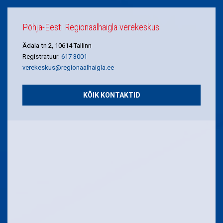
Põhja-Eesti Regionaalhaigla verekeskus
Ädala tn 2, 10614 Tallinn
Registratuur:
617 3001
verekeskus@regionaalhaigla.ee
KÕIK KONTAKTID