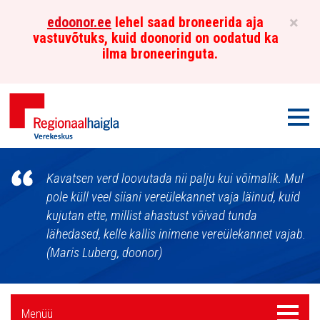
×
edoonor.ee
lehel saad broneerida aja
vastuvõtuks, kuid doonorid on oodatud ka
ilma broneeringuta.
Men
Põhja-
Kavatsen verd loovutada nii palju kui võimalik. Mul
Eesti
pole küll veel siiani vereülekannet vaja läinud, kuid
kujutan ette, millist ahastust võivad tunda
Regionaalhaigla
lähedased, kelle kallis inimene vereülekannet vajab.
Verekeskus
(Maris Luberg, doonor)
Külgpaani
Menüü
Menüü