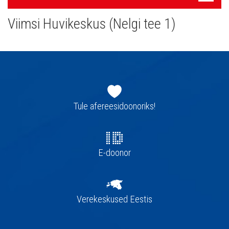
navigatsioon
Viimsi Huvikeskus (Nelgi tee 1)
Jaluse
navigatsioon
Tule afereesidoonoriks!
E-doonor
Verekeskused Eestis