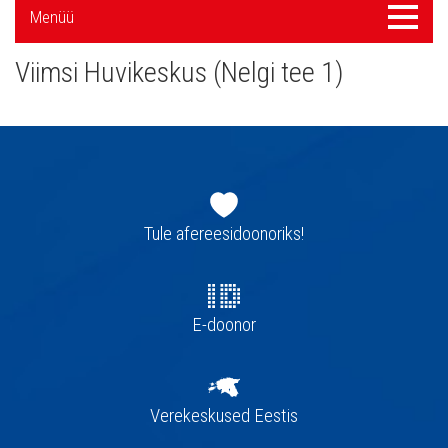
Külgpaani
Menüü
Menüü
navigatsioon
Viimsi Huvikeskus (Nelgi tee 1)
Jaluse
navigatsioon
Tule afereesidoonoriks!
E-doonor
Verekeskused Eestis