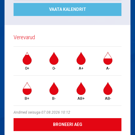
VAATA KALENDRIT
Verevarud
0+
0-
A+
A-
B+
B-
AB+
AB-
Andmed seisuga 07.08.2026 10:12
BRONEERI AEG