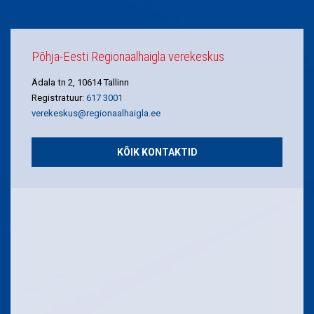
Põhja-Eesti Regionaalhaigla verekeskus
Ädala tn 2, 10614 Tallinn
Registratuur:
617 3001
verekeskus@regionaalhaigla.ee
KÕIK KONTAKTID