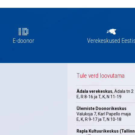
E-doonor
Verekeskused Eesti
Tule verd loovutama
Ädala verekeskus
, Ädala tn 2
E, R 8-16 ja T, K, N 11-19
Ülemiste Doonorikeskus
Valukoja 7, Karl Papello maja
E, K, R 9-17 ja T, N 10-18
Rapla Kultuurikeskus (Tallin