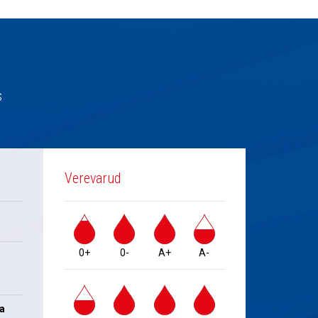
s
Verevarud
0+
0-
A+
A-
na