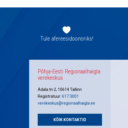
Jaluse
navigatsioon
Tule afereesidoonoriks!
Põhja-Eesti Regionaalhaigla
verekeskus
Ädala tn 2, 10614 Tallinn
Registratuur:
617 3001
verekeskus@regionaalhaigla.ee
KÕIK KONTAKTID