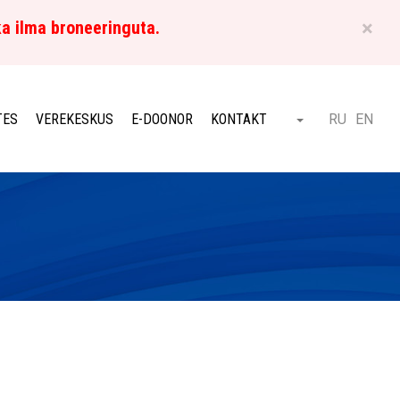
×
ka ilma broneeringuta.
ET
TES
VEREKESKUS
E-DOONOR
KONTAKT
RU
EN
Otsi