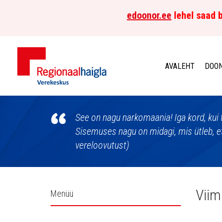
edoonor.ee
lehel saad b
AVALEHT
DOON
Põhja-
Eesti
See on nagu narkomaania! Iga kord, kui t
Sisemuses nagu on midagi, mis ütleb, et
Regionaalhaigla
vereloovutust)
Verekeskus
Külgpaani
Viim
Menüü
navigatsioon