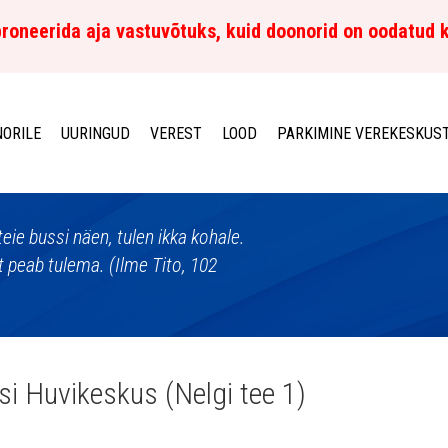
roneerida aja vastuvõtuks, kuid doonorid on oodatud 
ORILE
UURINGUD
VEREST
LOOD
PARKIMINE VEREKESKUS
eie bussi näen, tulen ikka kohale.
 peab tulema. (Ilme Tito, 102
si Huvikeskus (Nelgi tee 1)