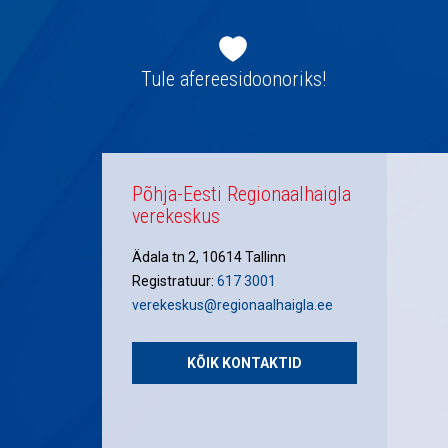
Jaluse
navigatsioon
Tule afereesidoonoriks!
Põhja-Eesti Regionaalhaigla
verekeskus
Ädala tn 2, 10614 Tallinn
Registratuur:
617 3001
verekeskus@regionaalhaigla.ee
KÕIK KONTAKTID