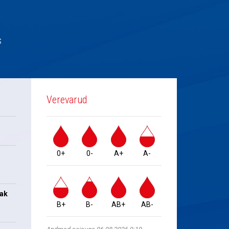
s
Verevarud
0+
0-
A+
A-
jak
B+
B-
AB+
AB-