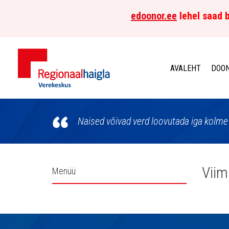
edoonor.ee
lehel saad b
AVALEHT
DOON
Põhja-
Eesti
Naised võivad verd loovutada iga kolme 
Regionaalhaigla
Verekeskus
Külgpaani
Viim
Menüü
navigatsioon