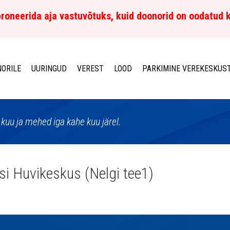
roneerida aja vastuvõtuks, kuid doonorid on oodatud 
ORILE
UURINGUD
VEREST
LOOD
PARKIMINE VEREKESKUS
kuu ja mehed iga kahe kuu järel.
si Huvikeskus (Nelgi tee1)