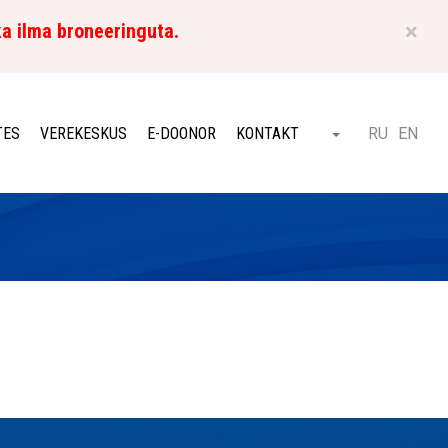
×
ka ilma broneeringuta.
ET
TES
VEREKESKUS
E-DOONOR
KONTAKT
RU
EN
Otsi