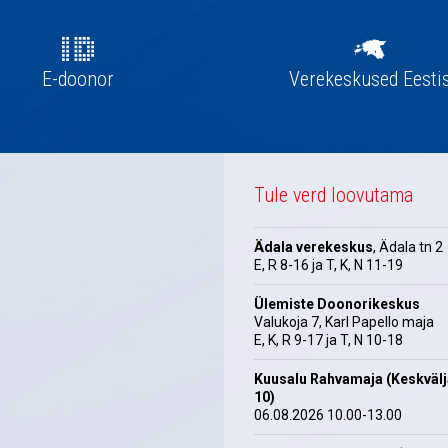
E-doonor
Verekeskused Eesti
Tule verd loovutama
Ädala verekeskus
, Ädala tn 2
E, R 8-16 ja T, K, N 11-19
Ülemiste Doonorikeskus
Valukoja 7, Karl Papello maja
E, K, R 9-17 ja T, N 10-18
Kuusalu Rahvamaja (Keskväl
10)
06.08.2026 10.00-13.00