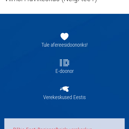
Jaluse
navigatsioon
Tule afereesidoonoriks!
E-doonor
Verekeskused Eestis