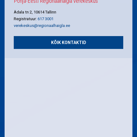
Põhja-Eesti Regionaalhaigla verekeskus
Ädala tn 2, 10614 Tallinn
Registratuur:
617 3001
verekeskus@regionaalhaigla.ee
KÕIK KONTAKTID