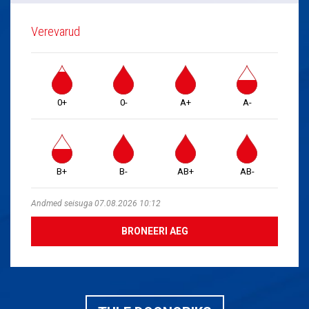
Verevarud
0+
0-
A+
A-
B+
B-
AB+
AB-
Andmed seisuga 07.08.2026 10:12
BRONEERI AEG