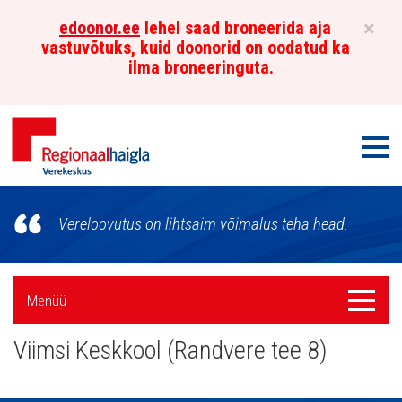
×
edoonor.ee
lehel saad broneerida aja
vastuvõtuks, kuid doonorid on oodatud ka
ilma broneeringuta.
Men
Põhja-
Vereloovutus on lihtsaim võimalus teha head.
Eesti
Regionaalhaigla
Külgpaani
Menüü
Menüü
Verekeskus
navigatsioon
Viimsi Keskkool (Randvere tee 8)