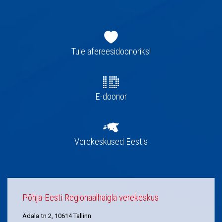
Jaluse
navigatsioon
Tule afereesidoonoriks!
E-doonor
Verekeskused Eestis
Põhja-Eesti Regionaalhaigla verekeskus
Ädala tn 2, 10614 Tallinn