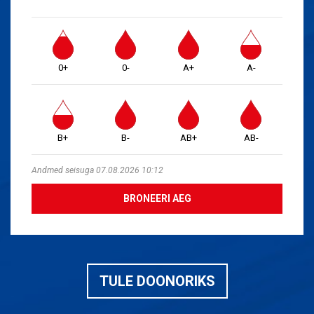
0+
0-
A+
A-
B+
B-
AB+
AB-
Andmed seisuga 07.08.2026 10:12
BRONEERI AEG
TULE DOONORIKS