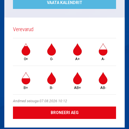
VAATA KALENDRIT
Verevarud
0+
0-
A+
A-
B+
B-
AB+
AB-
Andmed seisuga 07.08.2026 10:12
BRONEERI AEG