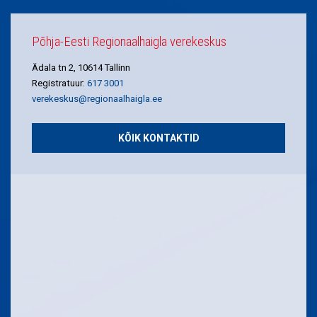
Põhja-Eesti Regionaalhaigla verekeskus
Ädala tn 2, 10614 Tallinn
Registratuur:
617 3001
verekeskus@regionaalhaigla.ee
KÕIK KONTAKTID