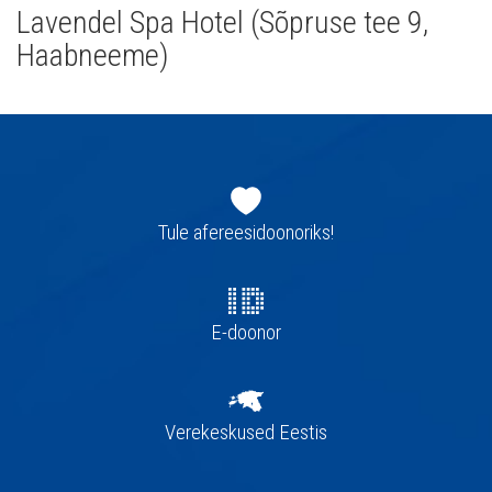
Lavendel Spa Hotel (Sõpruse tee 9,
Haabneeme)
Jaluse
navigatsioon
Tule afereesidoonoriks!
E-doonor
Verekeskused Eestis