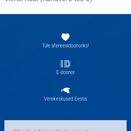
Jaluse
navigatsioon
Tule afereesidoonoriks!
E-doonor
Verekeskused Eestis