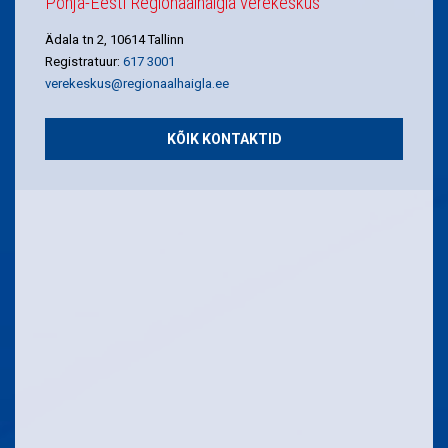
Põhja-Eesti Regionaalhaigla verekeskus
Ädala tn 2, 10614 Tallinn
Registratuur:
617 3001
verekeskus@regionaalhaigla.ee
KÕIK KONTAKTID