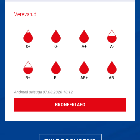
Verevarud
0+
0-
A+
A-
B+
B-
AB+
AB-
Andmed seisuga 07.08.2026 10:12
BRONEERI AEG