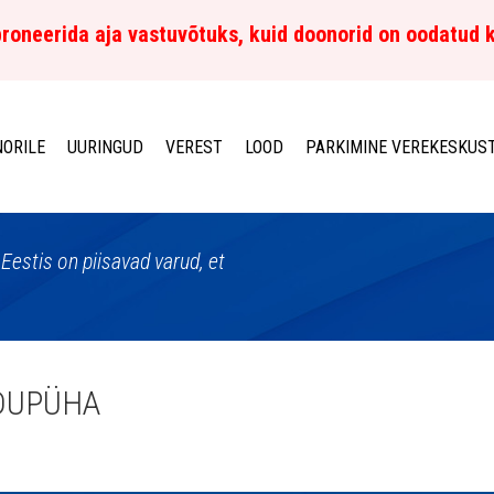
roneerida aja vastuvõtuks, kuid doonorid on oodatud 
ORILE
UURINGUD
VEREST
LOOD
PARKIMINE VEREKESKUS
Eestis on piisavad varud, et
DUPÜHA