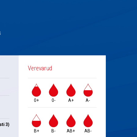
s
Verevarud
0+
0-
A+
A-
ti 3)
B+
B-
AB+
AB-