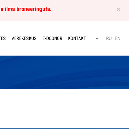
×
ka ilma broneeringuta.
ET
TES
VEREKESKUS
E-DOONOR
KONTAKT
RU
EN
Otsi