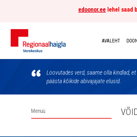
edoonor.ee
lehel saad b
AVALEHT
DOON
Põhja-
Eesti
Loovutades verd, saame olla kindlad, et 
päästa kõikide abivajajate elusid.
Regionaalhaigla
Verekeskus
Külgpaani
VÕI
Menüü
navigatsioon