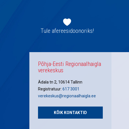
Jaluse
navigatsioon
Tule afereesidoonoriks!
Põhja-Eesti Regionaalhaigla
verekeskus
Ädala tn 2, 10614 Tallinn
Registratuur:
617 3001
verekeskus@regionaalhaigla.ee
KÕIK KONTAKTID