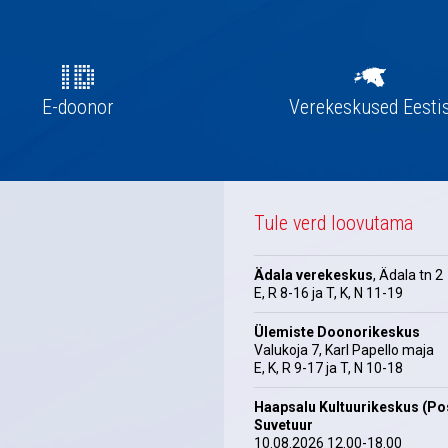
E-doonor
Verekeskused Eesti
Tule verd loovutama
Ädala verekeskus
, Ädala tn 2
E, R 8-16 ja T, K, N 11-19
Ülemiste Doonorikeskus
Valukoja 7, Karl Papello maja
E, K, R 9-17 ja T, N 10-18
Haapsalu Kultuurikeskus (Pos
Suvetuur
10.08.2026 12.00-18.00