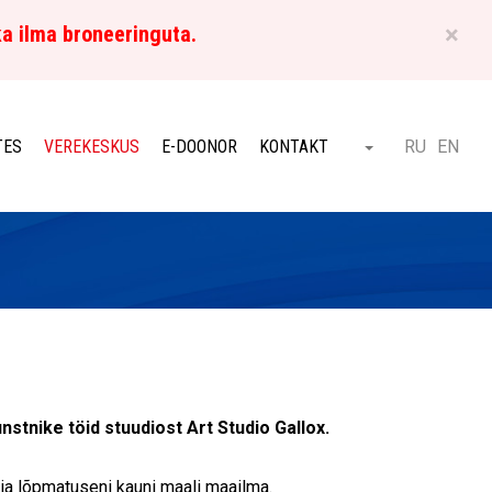
×
ka ilma broneeringuta.
ET
TES
VEREKESKUS
E-DOONOR
KONTAKT
RU
EN
Otsi
stnike töid stuudiost Art Studio Gallox.
 ja lõpmatuseni kauni maali maailma.