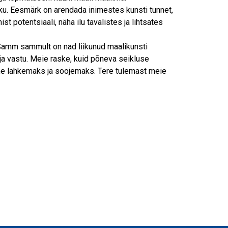
ku. Eesmärk on arendada inimestes kunsti tunnet,
t potentsiaali, näha ilu tavalistes ja lihtsates
 Samm sammult on nad liikunud maalikunsti
ja vastu. Meie raske, kuid põneva seikluse
e lahkemaks ja soojemaks. Tere tulemast meie