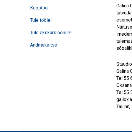
Galina 
Koostöö
tutvuda
esemet
Tule tööle!
Näituse
Tule ekskursioonile!
imedema
tulemus
Andmekaitse
sõbalik
Stuudio
Galina 
Tel 55 
Oksana
Tel 55 
gallox.
Tallinn,