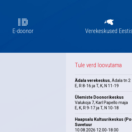
E-doonor
Verekeskused Eesti
Tule verd loovutama
Ädala verekeskus
, Ädala tn 2
E, R 8-16 ja T, K, N 11-19
Ülemiste Doonorikeskus
Valukoja 7, Karl Papello maja
E, K, R 9-17 ja T, N 10-18
Haapsalu Kultuurikeskus (Pos
Suvetuur
10.08.2026 12.00-18.00