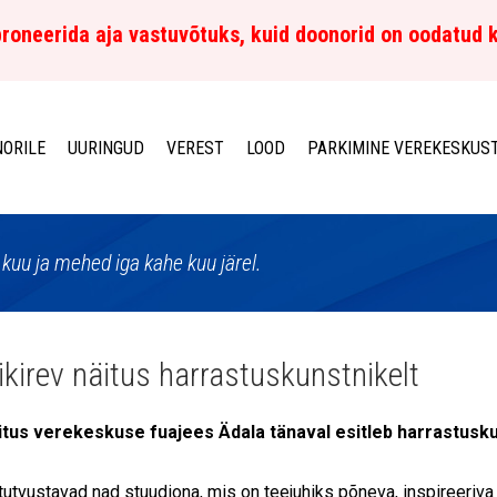
roneerida aja vastuvõtuks, kuid doonorid on oodatud 
ORILE
UURINGUD
VEREST
LOOD
PARKIMINE VEREKESKUS
kuu ja mehed iga kahe kuu järel.
ikirev näitus harrastuskunstnikelt
tus verekeskuse fuajees Ädala tänaval esitleb harrastuskun
tutvustavad nad stuudiona, mis on teejuhiks põneva, inspireeriva