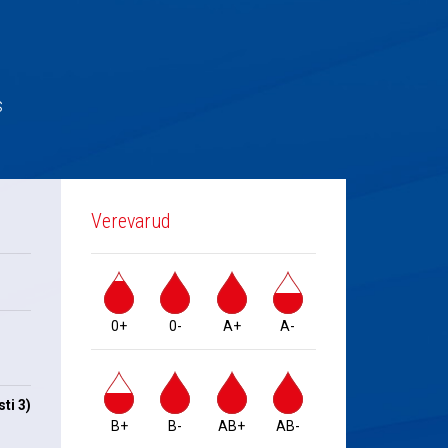
s
Verevarud
0+
0-
A+
A-
ti 3)
B+
B-
AB+
AB-