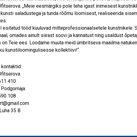
Ofitserova: „Meie eesmärgiks pole teha igast inimesest kunstnik
 kunsti saladustega ja tunda rõõmu loomisest, realiseerida sisemis
es.
l esitatud tööd kuuluvad mitteprofessionaalsetele kunstnikele.
al, omades ainult siirast soovi ja kannatust ning usaldust õpeta
 on Teie ees. Loodame muuta meid ümbritseva maailma natuken
ku kunstiloomingulisesse kollektiivi!“.
 kontaktid:
Ofitserova
611 410
 Podgornaja
590 108
art@gmail.com
 Luha 35 B