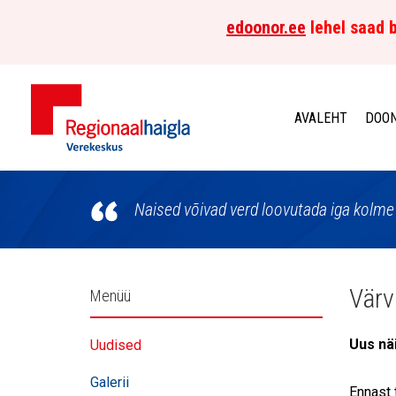
edoonor.ee
lehel saad b
AVALEHT
DOON
Põhja-
Eesti
Naised võivad verd loovutada iga kolme 
Regionaalhaigla
Verekeskus
Külgpaani
Värv
Menüü
navigatsioon
Uus näi
Uudised
Galerii
Ennast 