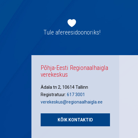
Jaluse
navigatsioon
Tule afereesidoonoriks!
Põhja-Eesti Regionaalhaigla
verekeskus
Ädala tn 2, 10614 Tallinn
Registratuur:
617 3001
verekeskus@regionaalhaigla.ee
KÕIK KONTAKTID