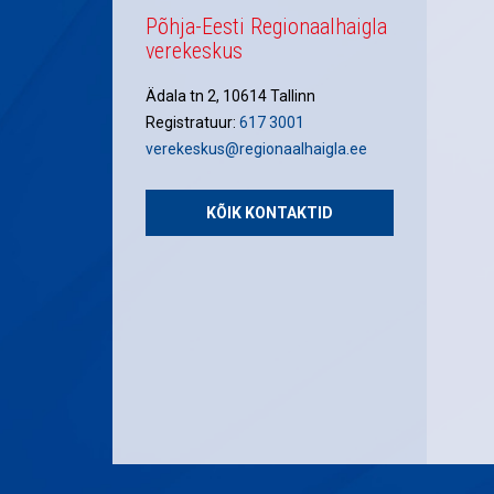
Põhja-Eesti Regionaalhaigla
verekeskus
Ädala tn 2, 10614 Tallinn
Registratuur:
617 3001
verekeskus@regionaalhaigla.ee
KÕIK KONTAKTID