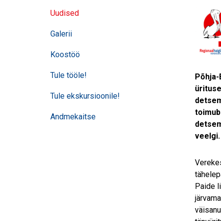
navigatsioon
Uudised
Galerii
Koostöö
Tule tööle!
Põhja-
ürituse
Tule ekskursioonile!
detsem
toimub 
Andmekaitse
detsem
veelgi.
Verekes
tähelep
Paide l
järvama
väisanu