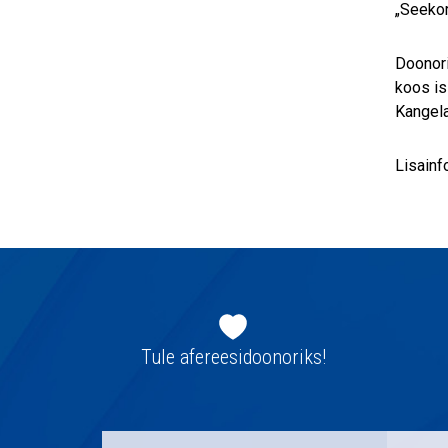
„Seekor
Doonori
koos is
Kangela
Lisainf
Jaluse
navigatsioon
Tule afereesidoonoriks!