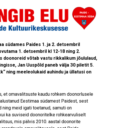
a südames Paides 1. ja 2. detsembril
vutama 1. detsembril kl 12-18 ning 2.
s doonoreid võtab vastu rikkalikum jõululaud,
ngisse, Jan Uuspõld paneb välja 30 piletit 5.
“ ning meeleolukaid auhindu ja üllatusi on
ks, et omavalitsuste kaudu rohkem doonorlusele
a alustanud Eestimaa südamest Paidest, sest
d ning meid igati toetanud, samuti on
ui ka suviseid doonoritelke rohkearvuliselt
itsus, mis pälvis 2010. aastal doonorite