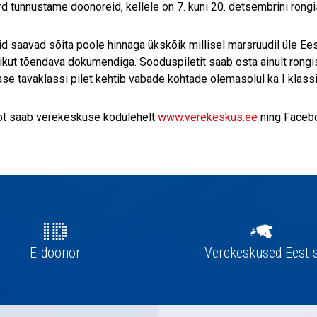
d tunnustame doonoreid, kellele on 7. kuni 20. detsembrini rong
d saavad sõita poole hinnaga ükskõik millisel marsruudil üle Eest
ikut tõendava dokumendiga. Sooduspiletit saab osta ainult rongi
se tavaklassi pilet kehtib vabade kohtade olemasolul ka I klassi
ot saab verekeskuse kodulehelt
www.verekeskus.ee
ning Facebo
E-doonor
Verekeskused Eesti