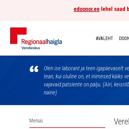
edoonor.ee
lehel saad b
AVALEHT
DOON
Põhja-
Eesti
Olen ise laborant ja teen igapäevaselt 
tean, kui oluline on, et inimesed käiks 
Regionaalhaigla
vajavaid patsiente on palju. (Airi, keisri
naine)
Verekeskus
Külgpaani
Vere
Menüü