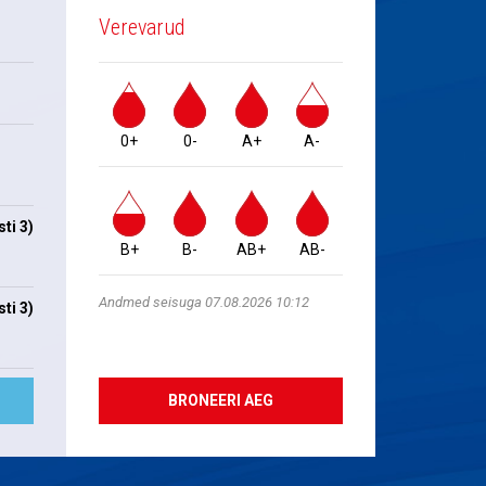
Verevarud
0+
0-
A+
A-
ti 3)
B+
B-
AB+
AB-
Andmed seisuga 07.08.2026 10:12
ti 3)
BRONEERI AEG