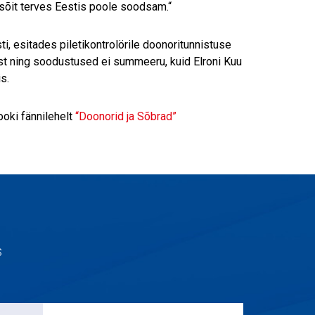
isõit terves Eestis poole soodsam.“
i, esitades piletikontrolörile doonoritunnistuse
st ning soodustused ei summeeru, kuid Elroni Kuu
s.
oki fännilehelt
“Doonorid ja Sõbrad”
s