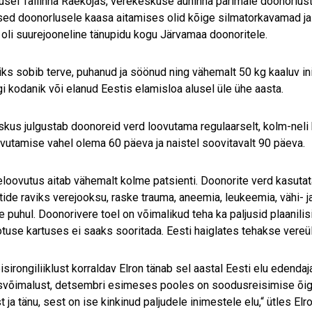
tusel Tallinna Raekojas, verekeskuse auhinna parimale doonorlus
ed doonorlusele kaasa aitamises olid kõige silmatorkavamad ja 
 oli suurejooneline tänupidu kogu Järvamaa doonoritele.
ks sobib terve, puhanud ja söönud ning vähemalt 50 kg kaaluv i
gi kodanik või elanud Eestis elamisloa alusel üle ühe aasta.
kus julgustab doonoreid verd loovutama regulaarselt, kolm-neli
vutamise vahel olema 60 päeva ja naistel soovitavalt 90 päeva.
eloovutus aitab vähemalt kolme patsienti. Doonorite verd kasutat
tide raviks verejooksu, raske trauma, aneemia, leukeemia, vähi- j
e puhul. Doonorivere toel on võimalikud teha ka paljusid plaanili
tuse kartuses ei saaks sooritada. Eesti haiglates tehakse vereül
eisirongiliiklust korraldav Elron tänab sel aastal Eesti elu edend
svõimalust, detsembri esimeses pooles on soodusreisimise õigu
t ja tänu, sest on ise kinkinud paljudele inimestele elu,“ ütles El