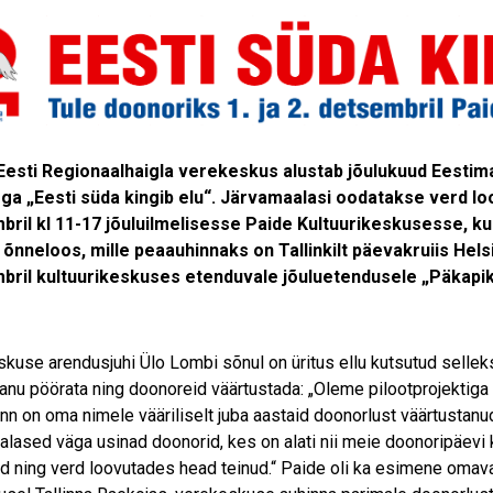
Eesti Regionaalhaigla verekeskus alustab jõulukuud Eestima
ga „Eesti süda kingib elu“. Järvamaalasi oodatakse verd loo
bril kl 11-17 jõuluilmelisesse Paide Kultuurikeskusesse, ku
õnneloos, mille peaauhinnaks on Tallinkilt päevakruiis Helsi
bril kultuurikeskuses etenduvale jõuluetendusele „Päkapikk
kuse arendusjuhi Ülo Lombi sõnul on üritus ellu kutsutud selle
anu pöörata ning doonoreid väärtustada: „Oleme pilootprojektig
inn on oma nimele vääriliselt juba aastaid doonorlust väärtustanu
alased väga usinad doonorid, kes on alati nii meie doonoripäevi k
d ning verd loovutades head teinud.“ Paide oli ka esimene omaval