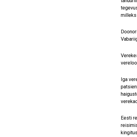
tänuüri
tegevus
milleks
Doonori
Vabarii
Verekes
vereloo
Iga ver
patsien
haigust
verekao
Eesti r
reisimi
kingitus