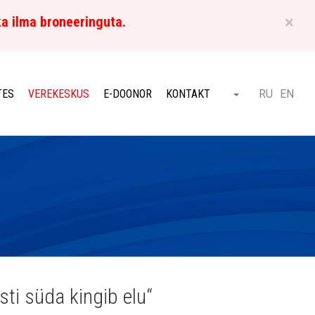
×
ka ilma broneeringuta.
ET
TES
VEREKESKUS
E-DOONOR
KONTAKT
RU
EN
Otsi
ti süda kingib elu“