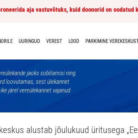
roneerida aja vastuvõtuks, kuid doonorid on oodatud 
ORILE
UURINGUD
VEREST
LOOD
PARKIMINE VEREKESKUS
vereülekande jaoks sobitamisi ning
verd loovutamas, sest ülekannet
lõike järel vereülekannet vajanud
keskus alustab jõulukuud üritusega „Ees