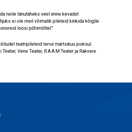
da neile tänutäheks veel enne kevadet
uks ei ole meil võimalik pileteid kinkida kõigile
oonoreid loosi põhimõttel."
tudel teatripileteid terve märtsikuu jooksul.
 Teater, Vene Teater, R.A.A.M Teater ja Rakvere
s