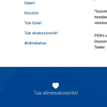
Galerii
"Soovim
Koostöö
toredai
vereloo
Tule tööle!
Tule ekskursioonile!
PERH ve
Doonore
Andmekaitse
Teater.
Jaluse
navigatsioon
Tule afereesidoonoriks!