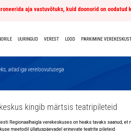
roneerida aja vastuvõtuks, kuid doonorid on oodatud 
ORILE
UURINGUD
VEREST
LOOD
PARKIMINE VEREKESKUS
ks, aitad iga vereloovutusega
keskus kingib märtsis teatripileteid
esti Regionaalhaigla verekeskuses on heaks tavaks saanud, et mä
kkuse meetodil üllatuspäevadel erinevate teatrite pileteid.