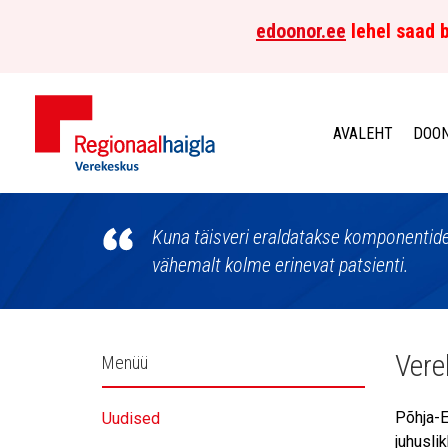
edoonor.ee
lehel saad b
AVALEHT
DOON
Põhja-
Eesti
Kuna täisveri eraldatakse komponentide
vähemalt kolme erinevat patsienti.
Regionaalhaigla
Verekeskus
Külgpaani
Vere
Menüü
navigatsioon
Põhja-E
Uudised
juhusli