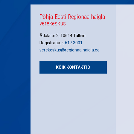
Põhja-Eesti Regionaalhaigla
verekeskus
Ädala tn 2, 10614 Tallinn
Registratuur:
617 3001
verekeskus@regionaalhaigla.ee
KÕIK KONTAKTID