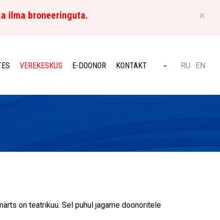
×
ka ilma broneeringuta.
ET
TES
VEREKESKUS
E-DOONOR
KONTAKT
RU
EN
Otsi
rts on teatrikuu. Sel puhul jagame doonoritele