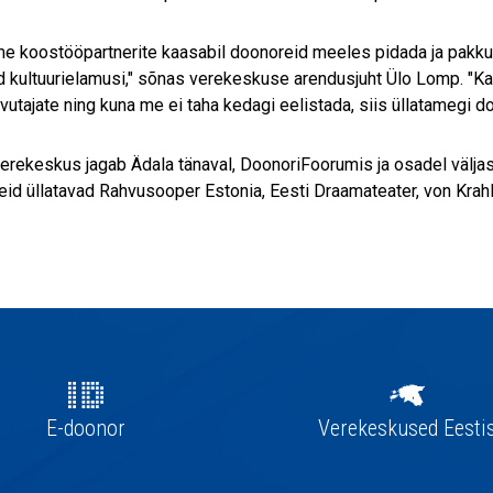
e koostööpartnerite kaasabil doonoreid meeles pidada ja pakku
d kultuurielamusi," sõnas verekeskuse arendusjuht Ülo Lomp. "Kahj
vutajate ning kuna me ei taha kedagi eelistada, siis üllatamegi d
rekeskus jagab Ädala tänaval, DoonoriFoorumis ja osadel väljasõi
id üllatavad Rahvusooper Estonia, Eesti Draamateater, von Krahli
E-doonor
Verekeskused Eesti