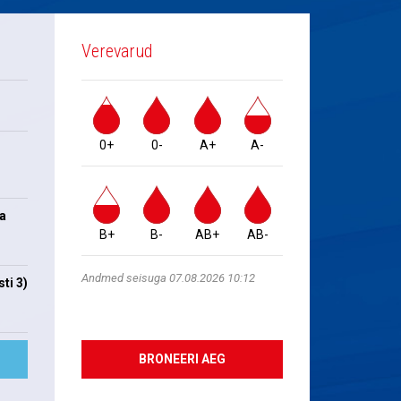
Verevarud
0+
0-
A+
A-
na
B+
B-
AB+
AB-
Andmed seisuga 07.08.2026 10:12
ti 3)
BRONEERI AEG