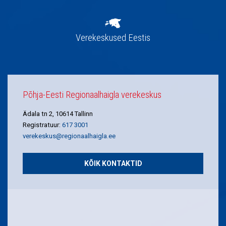
Verekeskused Eestis
Põhja-Eesti Regionaalhaigla verekeskus
Ädala tn 2, 10614 Tallinn
Registratuur:
617 3001
verekeskus@regionaalhaigla.ee
KÕIK KONTAKTID