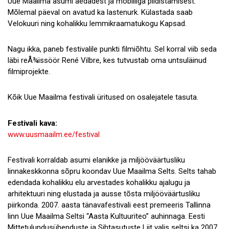
Uue Maailma asumi aedadest ja mobiiliga pildistamisest.
Mõlemal päeval on avatud ka lastenurk. Külastada saab
Velokuuri ning kohalikku lemmikraamatukogu Kapsad.
Nagu ikka, paneb festivalile punkti filmiõhtu. Sel korral viib seda
läbi reÅ¾issöör René Vilbre, kes tutvustab oma untsuläinud
filmiprojekte.
Kõik Uue Maailma festivali üritused on osalejatele tasuta.
Festivali kava:
www.uusmaailm.ee/festival
Festivali korraldab asumi elanikke ja miljööväärtusliku
linnakeskkonna sõpru koondav Uue Maailma Selts. Selts tahab
edendada kohalikku elu arvestades kohalikku ajalugu ja
arhitektuuri ning elustada ja ausse tõsta miljööväärtusliku
piirkonda. 2007. aasta tänavafestivali eest premeeris Tallinna
linn Uue Maailma Seltsi “Aasta Kultuuriteo” auhinnaga. Eesti
Mittetulundusühenduste ja Sihtasutuste Liit valis seltsi ka 2007.