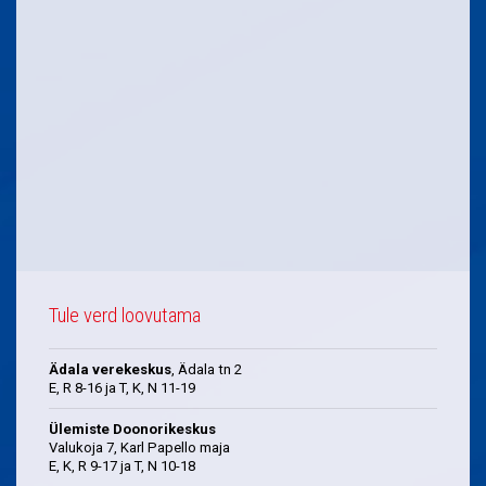
Tule verd loovutama
Ädala verekeskus
, Ädala tn 2
E, R 8-16 ja T, K, N 11-19
Ülemiste Doonorikeskus
Valukoja 7, Karl Papello maja
E, K, R 9-17 ja T, N 10-18