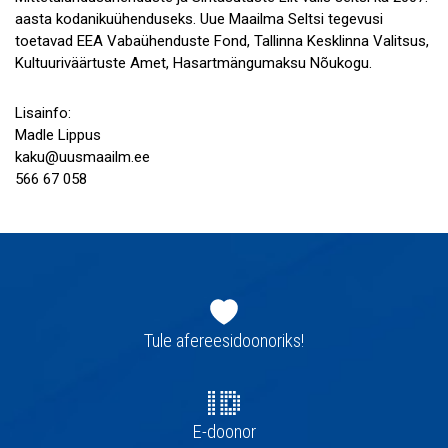
aasta kodanikuühenduseks. Uue Maailma Seltsi tegevusi
toetavad EEA Vabaühenduste Fond, Tallinna Kesklinna Valitsus,
Kultuuriväärtuste Amet, Hasartmängumaksu Nõukogu.
Lisainfo:
Madle Lippus
kaku@uusmaailm.ee
566 67 058
Jaluse
navigatsioon
Tule afereesidoonoriks!
E-doonor