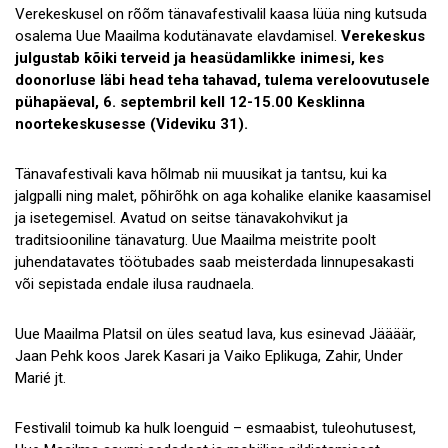
Verekeskusel on rõõm tänavafestivalil kaasa lüüa ning kutsuda
osalema Uue Maailma kodutänavate elavdamisel.
Verekeskus
julgustab kõiki terveid ja heasüdamlikke inimesi, kes
doonorluse läbi head teha tahavad, tulema vereloovutusele
pühapäeval, 6. septembril kell 12-15.00 Kesklinna
noortekeskusesse (Videviku 31).
Tänavafestivali kava hõlmab nii muusikat ja tantsu, kui ka
jalgpalli ning malet, põhirõhk on aga kohalike elanike kaasamisel
ja isetegemisel. Avatud on seitse tänavakohvikut ja
traditsiooniline tänavaturg. Uue Maailma meistrite poolt
juhendatavates töötubades saab meisterdada linnupesakasti
või sepistada endale ilusa raudnaela.
Uue Maailma Platsil on üles seatud lava, kus esinevad Jäääär,
Jaan Pehk koos Jarek Kasari ja Vaiko Eplikuga, Zahir, Under
Marié jt.
Festivalil toimub ka hulk loenguid – esmaabist, tuleohutusest,