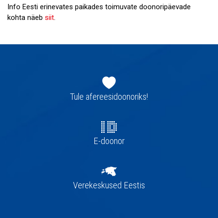
Info Eesti erinevates paikades toimuvate doonoripäevade
kohta näeb
siit
.
Jaluse
navigatsioon
Tule afereesidoonoriks!
E-doonor
Verekeskused Eestis