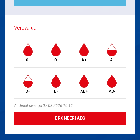
Verevarud
0+
0-
A+
A-
B+
B-
AB+
AB-
Andmed seisuga 07.08.2026 10:12
BRONEERI AEG