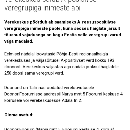
Uudised
veregrupiga inimeste abi
Galerii
Verekeskus pöördub abisaamiseks A-reesuspositiivse
Koostöö
veregrupiga inimeste poole, kuna seoses haiglate järsult
tõusnud vajadusega on kogu Eestis selle veregrupi varud
Tule tööle!
väga madalad.
Tule ekskursioonile!
Eelmisel nädalal loovutasid Põhja-Eesti regionaalhaigla
Andmekaitse
verekeskuses ja väljasõitudel A-positiivset verd kokku 193
doonorit. Verekeskus väljastas aga nädala jooksul haiglatele
250 doosi sama veregrupi verd.
Doonorid on Tallinnas oodatud vereloovutusele
DoonoriFoorumisse aadressil Narva mnt 5 Foorumi keskuse 4.
korrusele või verekeskusesse Ädala tn 2.
Oleme avatud:
DoonoriFoorum (Narva mnt 5, Foorumi keskuse 4. korrus)