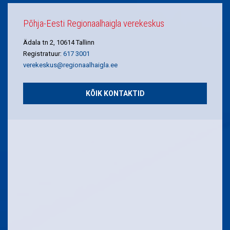
Põhja-Eesti Regionaalhaigla verekeskus
Ädala tn 2, 10614 Tallinn
Registratuur:
617 3001
verekeskus@regionaalhaigla.ee
KÕIK KONTAKTID