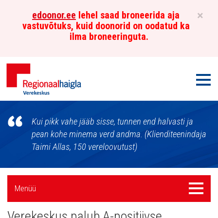
×
edoonor.ee
lehel saad broneerida aja
vastuvõtuks, kuid doonorid on oodatud ka
ilma broneeringuta.
Men
Põhja-
Kui pikk vahe jääb sisse, tunnen end halvasti ja
Eesti
pean kohe minema verd andma. (Klienditeenindaja
Taimi Allas, 150 vereloovutust)
Regionaalhaigla
Verekeskus
Külgpaani
Menüü
Menüü
navigatsioon
Verekeskus palub A-positiivse