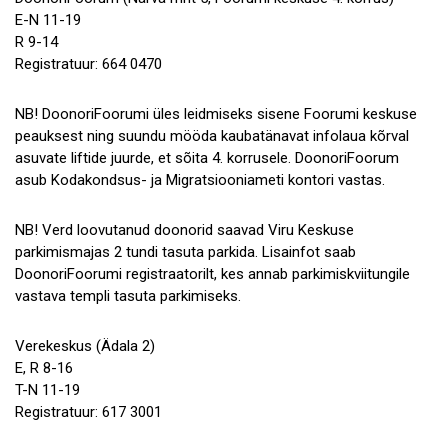
E-N 11-19
R 9-14
Registratuur: 664 0470
NB! DoonoriFoorumi üles leidmiseks sisene Foorumi keskuse
peauksest ning suundu mööda kaubatänavat infolaua kõrval
asuvate liftide juurde, et sõita 4. korrusele. DoonoriFoorum
asub Kodakondsus- ja Migratsiooniameti kontori vastas.
NB! Verd loovutanud doonorid saavad Viru Keskuse
parkimismajas 2 tundi tasuta parkida. Lisainfot saab
DoonoriFoorumi registraatorilt, kes annab parkimiskviitungile
vastava templi tasuta parkimiseks.
Verekeskus (Ädala 2)
E, R 8-16
T-N 11-19
Registratuur: 617 3001