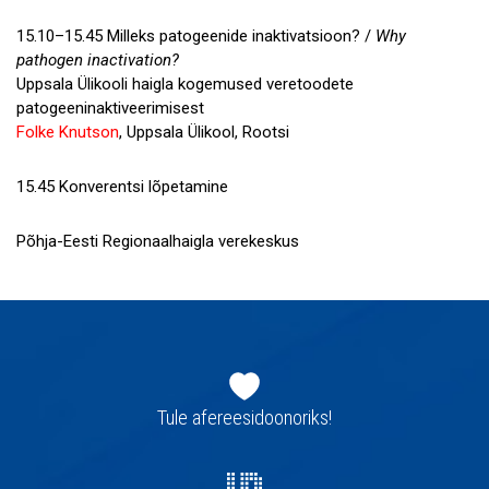
15.10–15.45 Milleks patogeenide inaktivatsioon? /
Why
pathogen inactivation?
Uppsala Ülikooli haigla kogemused veretoodete
patogeeninaktiveerimisest
Folke Knutson
, Uppsala Ülikool, Rootsi
15.45 Konverentsi lõpetamine
Põhja-Eesti Regionaalhaigla verekeskus
Jaluse
navigatsioon
Tule afereesidoonoriks!