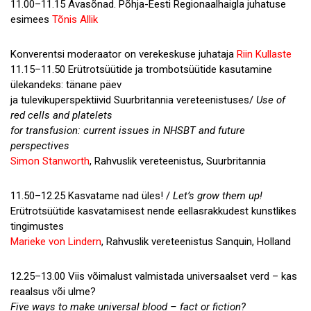
11.00–11.15 Avasõnad. Põhja-Eesti Regionaalhaigla juhatuse
esimees
Tõnis Allik
Konverentsi moderaator on verekeskuse juhataja
Riin Kullaste
11.15–11.50 Erütrotsüütide ja trombotsüütide kasutamine
ülekandeks: tänane päev
ja tulevikuperspektiivid Suurbritannia vereteenistuses/
Use of
red cells and platelets
for transfusion: current issues in NHSBT and future
perspectives
Simon Stanworth
, Rahvuslik vereteenistus, Suurbritannia
11.50–12.25 Kasvatame nad üles! /
Let’s grow them up!
Erütrotsüütide kasvatamisest nende eellasrakkudest kunstlikes
tingimustes
Marieke von Lindern
, Rahvuslik vereteenistus Sanquin, Holland
12.25–13.00 Viis võimalust valmistada universaalset verd – kas
reaalsus või ulme?
Five ways to make universal blood – fact or fiction?