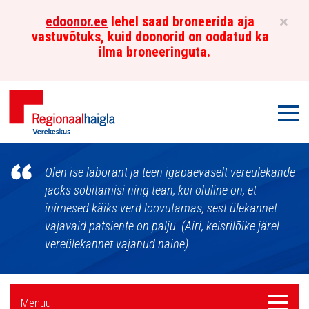
×
edoonor.ee
lehel saad broneerida aja
vastuvõtuks, kuid doonorid on oodatud ka
ilma broneeringuta.
Men
Põhja-
Olen ise laborant ja teen igapäevaselt vereülekande
Eesti
jaoks sobitamisi ning tean, kui oluline on, et
inimesed käiks verd loovutamas, sest ülekannet
Regionaalhaigla
vajavaid patsiente on palju. (Airi, keisrilõike järel
Verekeskus
vereülekannet vajanud naine)
Külgpaani
Menüü
Menüü