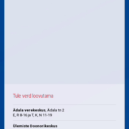
Tule verd loovutama
Ädala verekeskus
, Ädala tn 2
E, R 8-16 ja T, K, N 11-19
Ülemiste Doonorikeskus