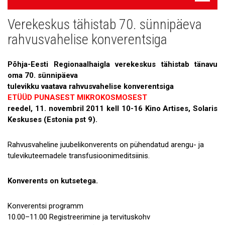
navigatsioon
Verekeskus tähistab 70. sünnipäeva
Uudised
rahvusvahelise konverentsiga
Galerii
Põhja-Eesti Regionaalhaigla verekeskus tähistab tänavu
Koostöö
oma 70. sünnipäeva
tulevikku vaatava rahvusvahelise konverentsiga
Tule tööle!
ETÜÜD PUNASEST MIKROKOSMOSEST
reedel, 11. novembril 2011 kell 10-16 Kino Artises, Solaris
Tule ekskursioonile!
Keskuses (Estonia pst 9).
Andmekaitse
Rahvusvaheline juubelikonverents on pühendatud arengu- ja
tulevikuteemadele transfusioonimeditsiinis.
Konverents on kutsetega.
Konverentsi programm
10.00–11.00 Registreerimine ja tervituskohv