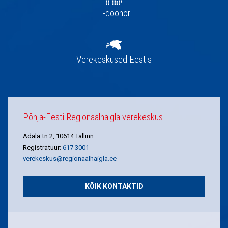
E-doonor
Verekeskused Eestis
Põhja-Eesti Regionaalhaigla verekeskus
Ädala tn 2, 10614 Tallinn
Registratuur:
617 3001
verekeskus@regionaalhaigla.ee
KÕIK KONTAKTID