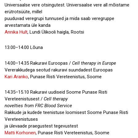
Universaalse vere otsingutest. Universaalse vere all mõistame
erütrotsüüte, millel
puuduvad veregrupi tunnused ja mida saab veregruppe
arvestamata üle kanda
Annika Hult
, Lundi Ülikooli haigla, Rootsi
13.00–14.00 Lõuna
14.00–14.35 Rakuravi Euroopas /
Cell therapy in Europe
Vererakkudega seotud rakuravi suundadest Euroopas
Kari Aranko
, Punase Risti Vereteenistus, Soome
14.35–15.10 Rakuravi uudiseid Soome Punase Risti
Vereteenistusest /
Cell therapy
novelties from FRC Blood Service
Rakkude ja kudede teenistuse loomisest Soome Punase Risti
Vereteenistuses
ja ülevaade praegustest tegevustest
Matti Korhonen
, Punase Risti Vereteenistus, Soome