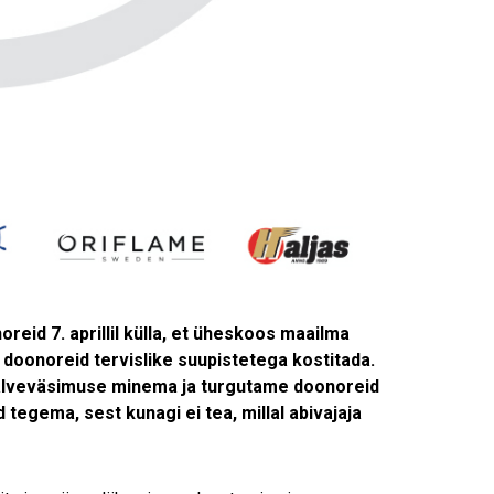
reid 7. aprillil külla, et üheskoos maailma
 doonoreid tervislike suupistetega kostitada.
 talveväsimuse minema ja turgutame doonoreid
tegema, sest kunagi ei tea, millal abivajaja