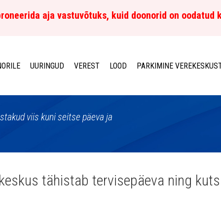
roneerida aja vastuvõtuks, kuid doonorid on oodatud 
ORILE
UURINGUD
VEREST
LOOD
PARKIMINE VEREKESKUS
istakud viis kuni seitse päeva ja
keskus tähistab tervisepäeva ning kuts