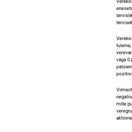
Verekes
enesetu
tervisl
tervise
Verekes
tulema,
verevar
väga 0 
patsien
positii
Viimast
negatii
mille p
veregru
aktiivne