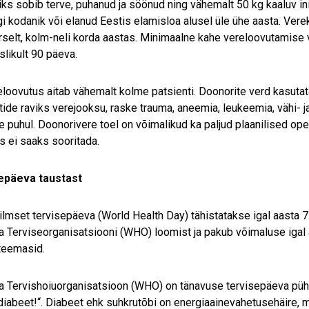
ks sobib terve, puhanud ja söönud ning vähemalt 50 kg kaaluv i
gi kodanik või elanud Eestis elamisloa alusel üle ühe aasta. Ve
rselt, kolm-neli korda aastas. Minimaalne kahe vereloovutamise 
slikult 90 päeva.
eloovutus aitab vähemalt kolme patsienti. Doonorite verd kasutat
tide raviks verejooksu, raske trauma, aneemia, leukeemia, vähi- j
e puhul. Doonorivere toel on võimalikud ka paljud plaanilised op
s ei saaks sooritada.
epäeva taustast
lmset tervisepäeva (World Health Day) tähistatakse igal aasta 7. 
 Terviseorganisatsiooni (WHO) loomist ja pakub võimaluse igal
teemasid.
 Tervishoiuorganisatsioon (WHO) on tänavuse tervisepäeva püh
diabeet!“. Diabeet ehk suhkrutõbi on energiaainevahetusehäire, 