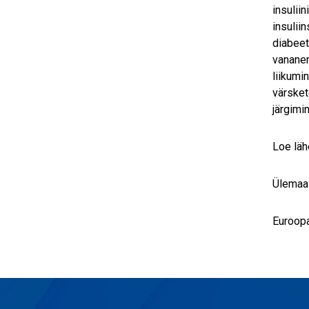
insuliin
insuliin
diabeet
vananem
liikumi
värsket
järgimi
Loe läh
Ülemaa
Euroopa