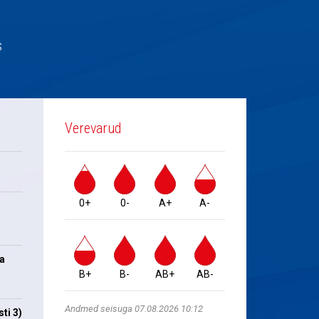
s
Verevarud
0+
0-
A+
A-
na
B+
B-
AB+
AB-
Andmed seisuga 07.08.2026 10:12
ti 3)