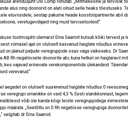
kuse arendusjuht Ülo Lomp rõhutab: „Mitmekesine ja tervislik toit
nde alus ning doonorid on alati olnud selle heaks tõestuseks. 
ikele eluviisidele, sestap pakume heade koostööpartnerite abil doo
batoone, veretugevdajaid ning muid tervisetooteid“.
kuse tootmisjuht-ülemarst Erna Saarniit kutsub kõiki terveid ja
 sest viimasel ajal on oluliselt kasvanud haiglate nõudlus erin
ud on jäänud paljude veregruppide osas väga väikeseks. Dr Saarn
ja AB Rh negatiivsete doonorite abi, kuna hetkel on haiglaravil 
ti, kes vajavad erinevate verekomponentide ülekandeid. Täiendam
vsed verevarud.“
el aegadel on oluliselt suurenenud haiglate nõudlus 0 reesusneg
vse veregrupi omanikke on vaid 4,3 % Eesti elanikkonnast, tegem
unaliblesid võib üle kanda kõigi teiste veregruppidega inimestele
ppi määrata. „Seetõttu on 0 Rh negatiivse veregrupiga doonorite
,“ selgitab dr Erna Saarniit.