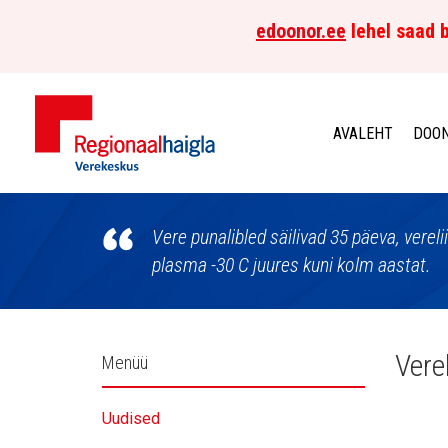
edoonor.ee
lehel saad b
AVALEHT
DOON
Põhja-
Eesti
Vere punalibled säilivad 35 päeva, vereli
plasma -30 C juures kuni kolm aastat.
Regionaalhaigla
Verekeskus
Külgpaani
Vere
Menüü
navigatsioon
Uudised