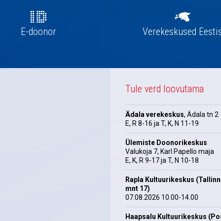
E-doonor
Verekeskused Eesti
Tule verd loovutama
Ädala verekeskus
, Ädala tn 2
E, R 8-16 ja T, K, N 11-19
Ülemiste Doonorikeskus
Valukoja 7, Karl Papello maja
E, K, R 9-17 ja T, N 10-18
Rapla Kultuurikeskus (Tallin
mnt 17)
07.08.2026 10.00-14.00
Haapsalu Kultuurikeskus (Pos