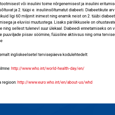
itootmisest või insuliini toime nõrgenemisest ja insuliini eritumis
sõltuvat ja 2. tüüpi e. insuliinsõltumatut diabeeti. Diabeetikute a
ikuid ligi 60 miljonit inimest ning enamik neist on 2. tüübi diab
isega ja eluviisi muutustega. Lisaks pärilikkusele on ohustavat
ne ning sellest tulenevl suur ülekaal. Diabeedi ennetamiseks on 
e puuviljade piisav söömine, füüsiline aktiivsus ning oma tervise
ne
emalt ingliskeelsetel tervisepäeva kodulehtedelt:
ilmne:
http://www.who.int/world-health-day/en/
 regioon:
http://www.euro.who.int/en/about-us/whd