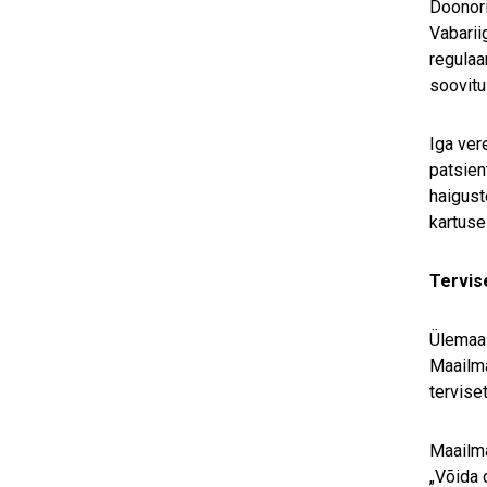
Doonori
Vabarii
regulaa
soovitu
Iga ver
patsien
haigust
kartuse
Tervis
Ülemaai
Maailma
tervise
Maailma
„Võida 