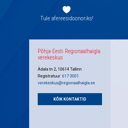
Jaluse
navigatsioon
Tule afereesidoonoriks!
Põhja-Eesti Regionaalhaigla
verekeskus
Ädala tn 2, 10614 Tallinn
Registratuur:
617 3001
verekeskus@regionaalhaigla.ee
KÕIK KONTAKTID