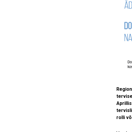
Regiona
tervis
Aprill
tervisl
rolli v