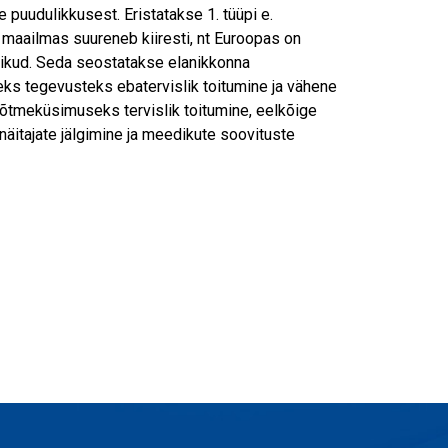
e puudulikkusest. Eristatakse 1. tüüpi e.
rv maailmas suureneb kiiresti, nt Euroopas on
eetikud. Seda seostatakse elanikkonna
eks tegevusteks ebatervislik toitumine ja vähene
võtmeküsimuseks tervislik toitumine, eelkõige
näitajate jälgimine ja meedikute soovituste