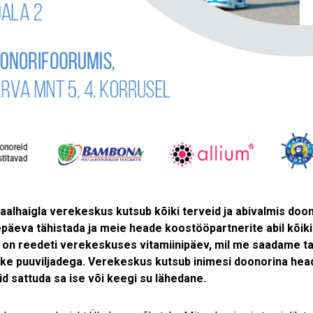
alhaigla verekeskus kutsub kõiki terveid ja abivalmis doono
epäeva tähistada ja meie heade koostööpartnerite abil kõiki
is on reedeti verekeskuses vitamiinipäev, mil me saadame
ike puuviljadega. Verekeskus kutsub inimesi doonorina head 
õid sattuda sa ise või keegi su lähedane.