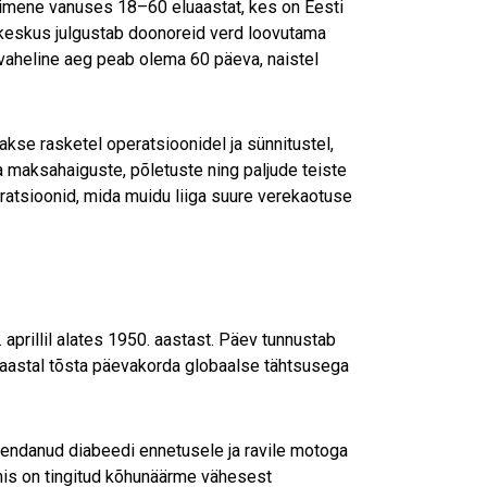
nimene vanuses 18–60 eluaastat, kes on Eesti
rekeskus julgustab doonoreid verd loovutama
vaheline aeg peab olema 60 päeva, naistel
akse rasketel operatsioonidel ja sünnitustel,
a maksahaiguste, põletuste ning paljude teiste
eratsioonid, mida muidu liiga suure verekaotuse
aprillil alates 1950. aastast. Päev tunnustab
 aastal tõsta päevakorda globaalse tähtsusega
endanud diabeedi ennetusele ja ravile motoga
mis on tingitud kõhunäärme vähesest