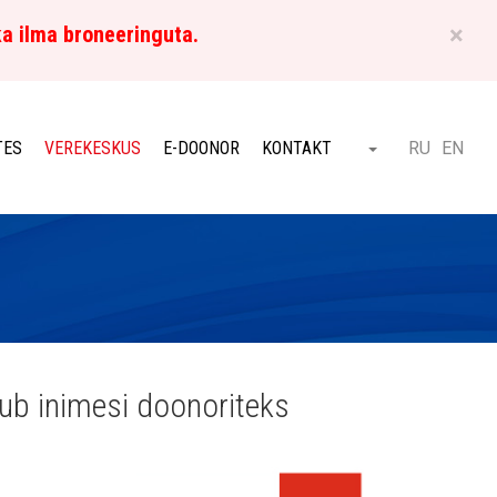
×
ka ilma broneeringuta.
ET
TES
VEREKESKUS
E-DOONOR
KONTAKT
RU
EN
Otsi
ub inimesi doonoriteks