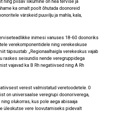
 ning piisav liikumine on hea tervise ja
Tahame ka omalt poolt õhutada doonoreid
noritele värskeid puuvilju ja mahla, kala,
 terviseteadlikke inimesi vanuses 18-60 doonoriks
evatele verekomponentidele ning verekeskuse
iit täpsustab: „Regionaalhaigla verekeskus vajab
mitu raskes seisundis nende veregruppidega
ist vajavad ka B Rh negatiivsed ning A Rh
atiivsest verest valmistatud veretoodetele. 0
ist on universaalse veregrupi doonoriverega,
 ning olukorras, kus pole aega abisaaja
le üleskutse vere loovutamiseks pidevalt