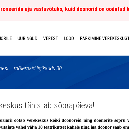
roneerida aja vastuvõtuks, kuid doonorid on oodatud 
ORILE
UURINGUD
VEREST
LOOD
PARKIMINE VEREKESKUS
imesi – mõlemaid ligikaudu 30
keskus tähistab sõbrapäeva!
bruaril ootab verekeskus kõiki doonoreid ning doonorite sõpru v
vutajate vahel välja 10 teatrikutset kahele ning iga doonor saab o