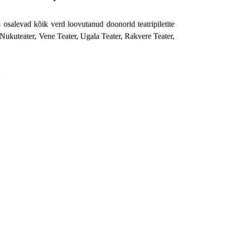
s osalevad kõik verd loovutanud doonorid teatripiletite
 Nukuteater, Vene Teater, Ugala Teater, Rakvere Teater,
: