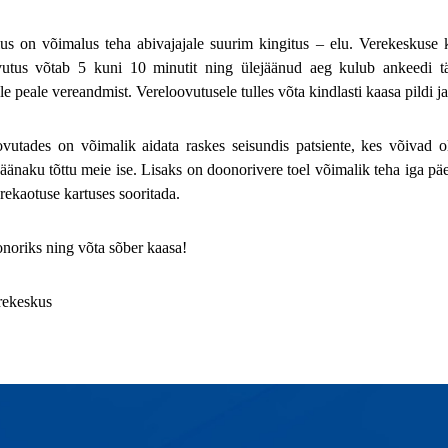
s on võimalus teha abivajajale suurim kingitus – elu. Verekeskuse k
utus võtab 5 kuni 10 minutit ning ülejäänud aeg kulub ankeedi täitm
e peale vereandmist. Vereloovutusele tulles võta kindlasti kaasa pildi 
vutades on võimalik aidata raskes seisundis patsiente, kes võivad o
äänaku tõttu meie ise. Lisaks on doonorivere toel võimalik teha iga päe
rekaotuse kartuses sooritada.
noriks ning võta sõber kaasa!
rekeskus