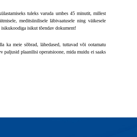
ülastamiseks tuleks varuda umbes 45 minutit, millest
isele, meditsiinilisele läbivaatusele ning väikesele
ja isikukoodiga isikut tõendav dokument!
lla ka meie sõbrad, lähedased, tuttavad või ootamatu
v paljusid plaanilisi operatsioone, mida muidu ei saaks