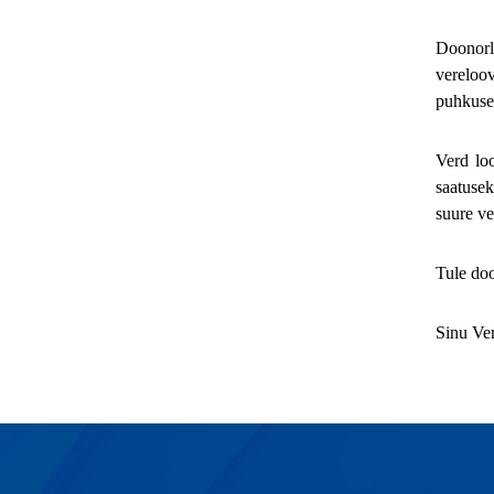
Doonorlu
vereloov
puhkusel
Verd loo
saatusek
suure ve
Tule doo
Sinu Ve