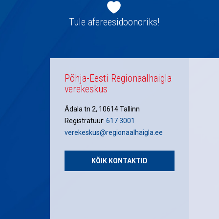
Jaluse
navigatsioon
Tule afereesidoonoriks!
Põhja-Eesti Regionaalhaigla
verekeskus
Ädala tn 2, 10614 Tallinn
Registratuur:
617 3001
verekeskus@regionaalhaigla.ee
KÕIK KONTAKTID