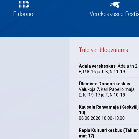
E-doonor
Verekeskused Eesti
Tule verd loovutama
Ädala verekeskus
, Ädala tn 2
E, R 8-16 ja T, K, N 11-19
Ülemiste Doonorikeskus
Valukoja 7, Karl Papello maja
E, K, R 9-17 ja T, N 10-18
Kuusalu Rahvamaja (Keskväl
10)
06.08.2026 10.00-13.00
Rapla Kultuurikeskus (Tallin
mnt 17)