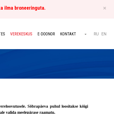
×
ka ilma broneeringuta.
ET
TES
VEREKESKUS
E-DOONOR
KONTAKT
RU
EN
Otsi
ereloovutusele. Sõbrapäeva puhul loositakse kõigi
male valida meelepärase raamatu.