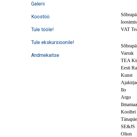
Galerii
Sõbrapäe
Koostöö
loosimis
Tule tööle!
VAT Tea
Tule ekskursioonile!
Sõbrapäe
Varrak
Andmekaitse
TEA Kir
Eesti R
Kunst
Ajakirja
Ilo
Argo
Ilmama
Koolbri
Tänapä
SE&JS
Olion