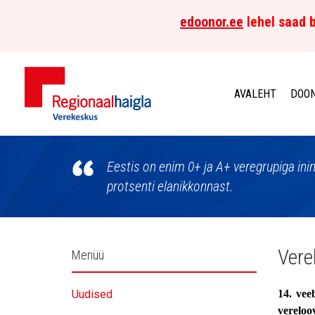
edoonor.ee
lehel saad b
AVALEHT
DOON
Põhja-
Eesti
Eestis on enim 0+ ja A+ veregrupiga in
protsenti elanikkonnast.
Regionaalhaigla
Verekeskus
Külgpaani
Vere
Menüü
navigatsioon
Uudised
14. vee
vereloo