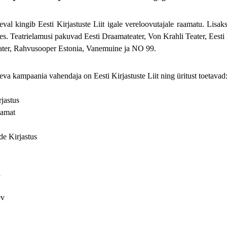
val kingib Eesti Kirjastuste Liit igale vereloovutajale raamatu. Lisak
es. Teatrielamusi pakuvad Eesti Draamateater, Von Krahli Teater, Eesti
ter, Rahvusooper Estonia, Vanemuine ja NO 99.
va kampaania vahendaja on Eesti Kirjastuste Liit ning üritust toetavad
jastus
aamat
de Kirjastus
a
ev