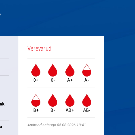
s
Verevarud
0+
0-
A+
A-
jak
B+
B-
AB+
AB-
Andmed seisuga 05.08.2026 10:41
na