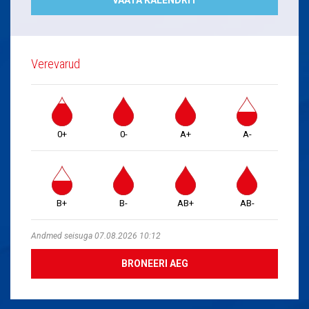
Verevarud
0+
0-
A+
A-
B+
B-
AB+
AB-
Andmed seisuga 07.08.2026 10:12
BRONEERI AEG