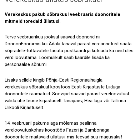
Uudised
Galerii
Verekeskus pakub sõbrakuul veebruaris doonoritele
mitmeid toredaid üllatusi.
Koostöö
Terve veebruarikuu jooksul saavad doonorid nii
Tule tööle!
DoonoriFoorumis kui Ädala tänaval pärast vereannetust saata
sõpradele-tuttavatele tasuta postkaardi ja kutsuda ka neid üles
Tule ekskursioonile!
verd loovutama. Loomulikult saab kaardile lisada ka
Andmekaitse
personaalse sõnumi.
Lisaks sellele kingib Põhja-Eesti Regionaalhaigla
verekeskus sõbrakuul koostöös Eesti Kirjastuste Liiduga
doonoritele raamatuid. Soovijad saavad pärast vereloovutust
valida ühe teose kirjastuselt Tänapäev, Hea lugu või Tallinna
Ülikooli Kirjastuselt.
14. veebruaril pakume aga mõlemas pealinna
vereloovutuskohas koostöös Fazeri ja Bambonaga
doonoritele maitsvaid üllatusi, mis teevad suu magusaks!