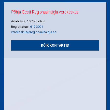
Põhja-Eesti Regionaalhaigla verekeskus
Ädala tn 2, 10614 Tallinn
Registratuur:
617 3001
verekeskus@regionaalhaigla.ee
KÕIK KONTAKTID