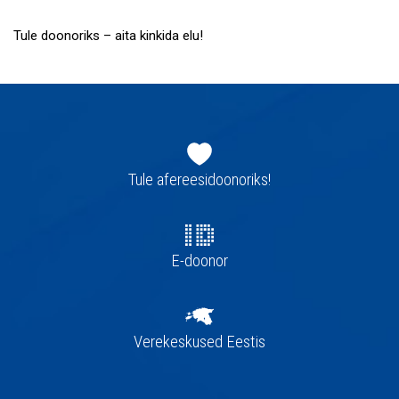
Tule doonoriks – aita kinkida elu!
Jaluse
navigatsioon
Tule afereesidoonoriks!
E-doonor
Verekeskused Eestis