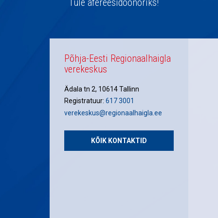
navigatsioon
Tule afereesidoonoriks!
Põhja-Eesti Regionaalhaigla
verekeskus
Ädala tn 2, 10614 Tallinn
Registratuur:
617 3001
verekeskus@regionaalhaigla.ee
KÕIK KONTAKTID