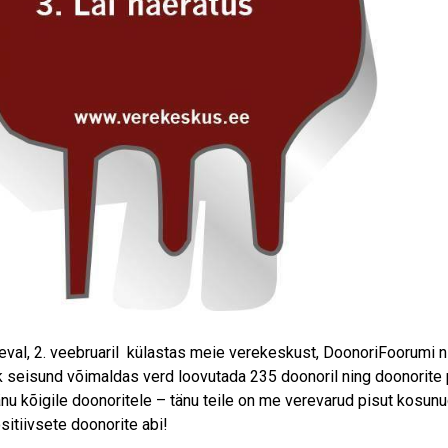
eval, 2. veebruaril külastas meie verekeskust, DoonoriFoorumi 
ik seisund võimaldas verd loovutada 235 doonoril ning doonorite
änu kõigile doonoritele – tänu teile on me verevarud pisut kosunud
sitiivsete doonorite abi!