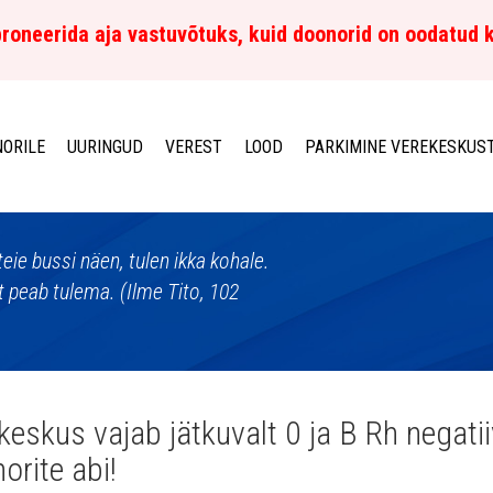
roneerida aja vastuvõtuks, kuid doonorid on oodatud 
ORILE
UURINGUD
VEREST
LOOD
PARKIMINE VEREKESKUS
eie bussi näen, tulen ikka kohale.
 peab tulema. (Ilme Tito, 102
keskus vajab jätkuvalt 0 ja B Rh negatii
orite abi!