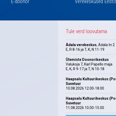
E-doonor
Verekeskused Eesti
Tule verd loovutama
Ädala verekeskus
, Ädala tn 2
E, R 8-16 ja T, K, N 11-19
Ülemiste Doonorikeskus
Valukoja 7, Karl Papello maja
E, K, R 9-17 ja T, N 10-18
Haapsalu Kultuurikeskus (Pos
Suvetuur
10.08.2026 12.00-18.00
Haapsalu Kultuurikeskus (Pos
Suvetuur
11.08.2026 10.00-15.00