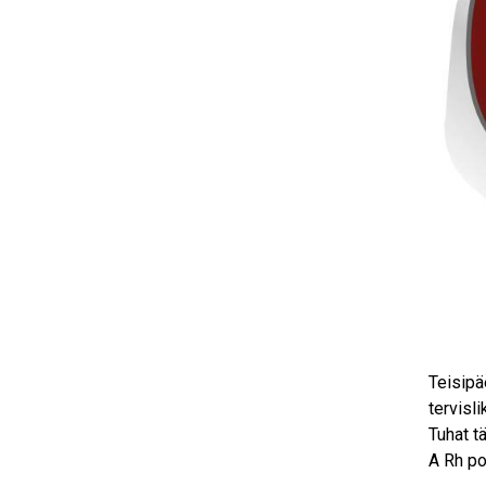
Teisipä
tervisl
Tuhat t
A Rh po