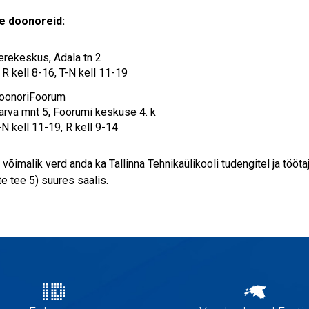
 doonoreid:
erekeskus, Ädala tn 2
 R kell 8-16, T-N kell 11-19
oonoriFoorum
arva mnt 5, Foorumi keskuse 4. k
-N kell 11-19, R kell 9-14
 võimalik verd anda ka Tallinna Tehnikaülikooli tudengitel ja töö
te tee 5) suures saalis.