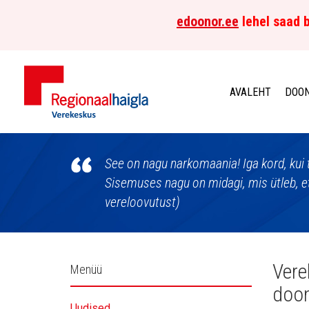
edoonor.ee
lehel saad b
AVALEHT
DOON
Põhja-
Eesti
See on nagu narkomaania! Iga kord, kui t
Sisemuses nagu on midagi, mis ütleb, et
Regionaalhaigla
vereloovutust)
Verekeskus
Külgpaani
Vere
Menüü
doon
navigatsioon
Uudised