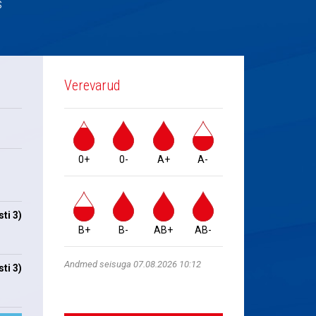
s
Verevarud
0+
0-
A+
A-
ti 3)
B+
B-
AB+
AB-
Andmed seisuga 07.08.2026 10:12
ti 3)