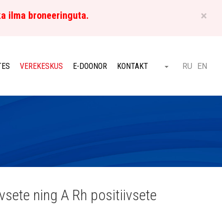
×
ka ilma broneeringuta.
ET
TES
VEREKESKUS
E-DOONOR
KONTAKT
RU
EN
Otsi
vsete ning A Rh positiivsete