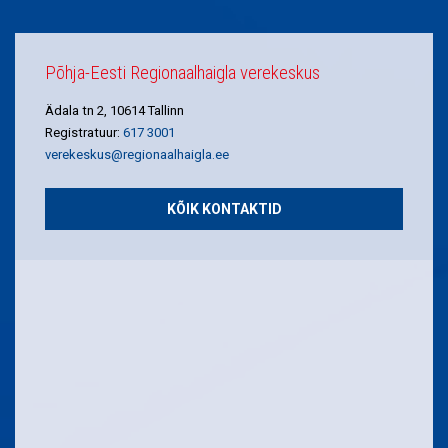
Põhja-Eesti Regionaalhaigla verekeskus
Ädala tn 2, 10614 Tallinn
Registratuur:
617 3001
verekeskus@regionaalhaigla.ee
KÕIK KONTAKTID