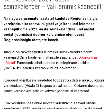
Uudised
seinakalender – vali lemmik kaanepilt!
Galerii
Nii nagu varasematel aastatel kuulutas Regionaalhaigla
Koostöö
verekeskus ka tänavu sügisel välja konkursi leidmaks
kaanepilt oma 2021. aasta seinakalendrile. Sel aastal
Tule tööle!
oodati joonistusi doonoriks olemise olemusest
Regionaalhaigla töötajate lastelt.
Tule ekskursioonile!
Andmekaitse
Alanud on rahvahääletus leidmaks seinakalendrile parim
kaanepilt! Oma hääle lemmik pildile saab anda
„Doonorid ja
sõbrad“
Facebooki lehel, pannes meelepärasele pildile
„like“.
NB!
Hääletus kestab kuni 29. november.
Kõikidest võistlusele saadetud töödest on detsembrikuu lõpuni
verekeskuse (Ädala 2) fuajees üleval näitus. Ootame doonoreid
lisaks vereloovutusele ka vahvaid joonistusi vaatama!
Kõik võistlusel osalenud noored kunstnikud saavad omale
kingituseks 2021. aasta verekeskuse seinakalendri, mille kaant