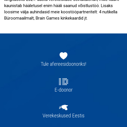
kaunistab hääletusel enim hääli saanud võistlustöö. Lisaks
loosime välja auhindasid meie koostööpartneritelt: 4 nutikella
Büroomaailmalt, Brain Games kinkekaardid jt.
Jaluse
navigatsioon
Tule afereesidoonoriks!
E-doonor
Verekeskused Eestis