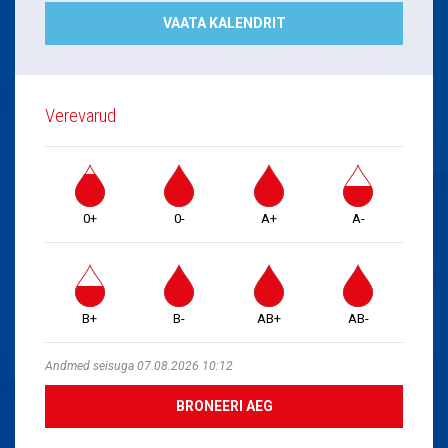
VAATA KALENDRIT
Verevarud
0+
0-
A+
A-
B+
B-
AB+
AB-
Andmed seisuga 07.08.2026 10:12
BRONEERI AEG