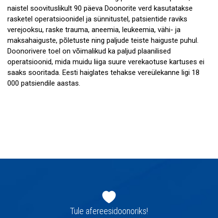
naistel soovituslikult 90 päeva Doonorite verd kasutatakse
rasketel operatsioonidel ja sünnitustel, patsientide raviks
verejooksu, raske trauma, aneemia, leukeemia, vähi- ja
maksahaiguste, põletuste ning paljude teiste haiguste puhul.
Doonorivere toel on võimalikud ka paljud plaanilised
operatsioonid, mida muidu liiga suure verekaotuse kartuses ei
saaks sooritada. Eesti haiglates tehakse vereülekanne ligi 18
000 patsiendile aastas.
Jaluse
navigatsioon
Tule afereesidoonoriks!