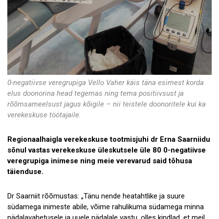
0-negatiivse veregrupiga Vello Vaher käis täna esimest korda
elus doonorina head tegemas ning tema positiivsust ja
rõõmsameelsust jagus kõigile – nii teistele doonoritele kui ka
verekeskuse töötajaile.
Regionaalhaigla verekeskuse tootmisjuhi dr Erna Saarniidu
sõnul vastas verekeskuse üleskutsele üle 80 0-negatiivse
veregrupiga inimese ning meie verevarud said tõhusa
täienduse.
Dr Saarniit rõõmustas: „Tänu nende heatahtlike ja suure
südamega inimeste abile, võime rahulikuma südamega minna
nädalavahetusele ja uuele nädalale vastu, olles kindlad, et meil