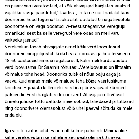
on piisav varu veretooteid, et kõik abivajajad haiglates saaksid
vajalikku ravi ja päästetud,“ lisades: „Ootame uuel nädalal taas
doonoreid head tegema! Lisaks alati oodatud 0-negatiivsetele
doonoritele on väga oodatud A-reesusnegatiivse veregrupi
omanikud, sest ka selle veregrupi vere osas on meil varu
väikseks jäänud.“
Verekeskus tänab abivajajate nimel kõiki verd loovutanud
doonoreid ning julgustab kõiki heas toonuses ja hea tervisega
18-60 aastaseid inimesi regulaarselt, kolm-neli korda aastas
verd loovutama. Dr Saarniit rõhutas: „Vereloovutus on lihtsaim
võimalus teha head. Doonoriks tulek ei nõua palju aega ja
vaeva, kuid annab meile võimaluse teha kõige väärtuslikuma
kingituse – päästa kellegi elu, sest iga päev vajavad kümned
patsiendid Eesti haiglates doonorverd. Abivajaja rolli võivad
õnnetu juhuse tõttu sattuda meie sõbrad, lähedased ja tuttavad
ning doonorivere olemasolust võib ühel päeval sõltuda ka meie
enda elu.
Iga vereloovutus aitab vähemalt kolme patsienti. Minimaalne
kahe vereloovutamise vaheline aeg peab olema 60 päeva,