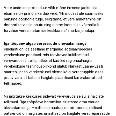
Vere andmise protseduur võib mõne inimese jaoks olla
ebameeldiv ja mõni kardab verd. “Hirmudest üle saamiseks
pakume doonorile tuge, selgitame, et vere annetamine on
doonori tervisele ohutu ning oleme loonud ka võimalikult
turvalise vereannetamise keskkonna,” märkis juhataja.
Iga tööpäev algab verevarude ülevaatamisega
Kindlasti on iga eestlane märganud sotsiaalmeedias
verekeskuse postitusi, mis teavitavad kriitilisel piiril
verevarudest. Lellep ütleb, et kuivõrd regionaalhaigla
verekeskuse teeninduspiirkond ulatub Narvast Lääne-Eesti
saarteni, peab verekeskusel olema kõigi veregruppide osas
piisav varu, et täita nii haiglate plaanilised kui erakorralised
tellimused.
Nii jälgitakse keskuses pidevalt verevarude seisu ja haiglate
tellimusi. “Iga tööpäeva hommikut alustame oma varude
ülevaatamisega – milliseid muutusi on öö toonud, millised
patsiendid on haiglates ja millised on haiglate verepreparaatide