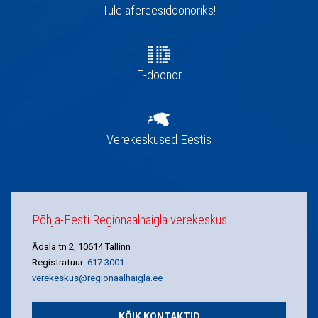
navigatsioon
Tule afereesidoonoriks!
E-doonor
Verekeskused Eestis
Põhja-Eesti Regionaalhaigla verekeskus
Ädala tn 2, 10614 Tallinn
Registratuur:
617 3001
verekeskus@regionaalhaigla.ee
KÕIK KONTAKTID