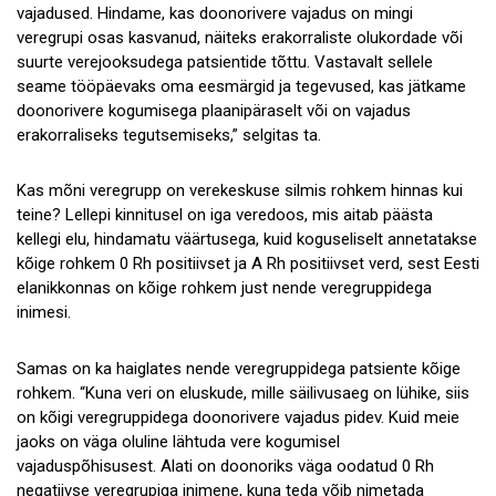
vajadused. Hindame, kas doonorivere vajadus on mingi
veregrupi osas kasvanud, näiteks erakorraliste olukordade või
suurte verejooksudega patsientide tõttu. Vastavalt sellele
seame tööpäevaks oma eesmärgid ja tegevused, kas jätkame
doonorivere kogumisega plaanipäraselt või on vajadus
erakorraliseks tegutsemiseks,” selgitas ta.
Kas mõni veregrupp on verekeskuse silmis rohkem hinnas kui
teine? Lellepi kinnitusel on iga veredoos, mis aitab päästa
kellegi elu, hindamatu väärtusega, kuid koguseliselt annetatakse
kõige rohkem 0 Rh positiivset ja A Rh positiivset verd, sest Eesti
elanikkonnas on kõige rohkem just nende veregruppidega
inimesi.
Samas on ka haiglates nende veregruppidega patsiente kõige
rohkem. “Kuna veri on eluskude, mille säilivusaeg on lühike, siis
on kõigi veregruppidega doonorivere vajadus pidev. Kuid meie
jaoks on väga oluline lähtuda vere kogumisel
vajaduspõhisusest. Alati on doonoriks väga oodatud 0 Rh
negatiivse veregrupiga inimene, kuna teda võib nimetada