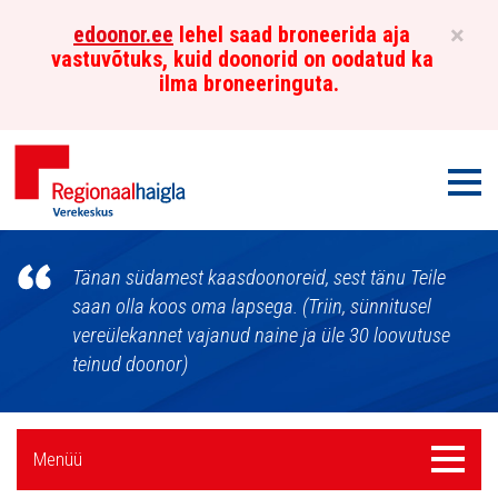
×
edoonor.ee
lehel saad broneerida aja
vastuvõtuks, kuid doonorid on oodatud ka
ilma broneeringuta.
Men
Põhja-
Tänan südamest kaasdoonoreid, sest tänu Teile
Eesti
saan olla koos oma lapsega. (Triin, sünnitusel
vereülekannet vajanud naine ja üle 30 loovutuse
Regionaalhaigla
teinud doonor)
Verekeskus
Külgpaani
Menüü
Menüü
navigatsioon