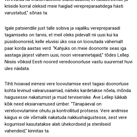
kriiside korral oleksid meie haiglad verepreparaatidega hästi
varustatud,” sõnas ta.
Igale patsiendile just talle sobiva ja vajaliku verepreparaadi
tagamiseks on tarvis, et meil oleks pidevalt nii uusi kui ka
püsidoonoreid, kelle eluviisi üks osa on loovutada vähemalt
paar korda aastas verd. “Kahjuks on meie doonorite seas iga
aastaga järjest vähem uusi, noori vereannetajaid,” tõdes Lellep.
Niisiis võiksid Eesti noored veredoonorluse vastu suuremat huvi
üles näidata.
Tihti hoiavad inimesi vere loovutamise eest tagasi doonorluse
kohta levinud valearusaamad, näiteks kardetakse nõela, mõnda
haigusesse nakatumist ja muid terviseriske. Ave Lellep lükkab
kõik need eksiarvamused ümber. “Tänapäeval on
vereloovutamine ohutu ja kontrollitud protsess. Vere andmise
käigus ei ole võimalik nakatuda nakkushaigustesse, sest vere
kogumisel kasutatakse alati ühekordseid ja steriilseid
vahendeid,” kinnitas ta.