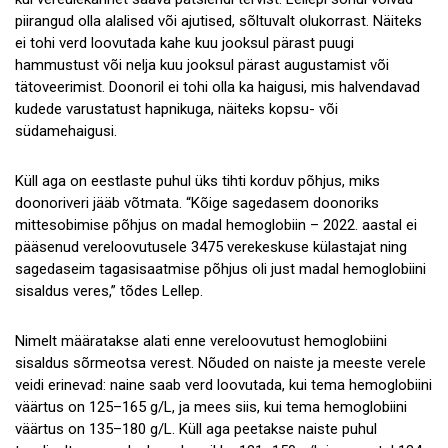
piirangud olla alalised või ajutised, sõltuvalt olukorrast. Näiteks
ei tohi verd loovutada kahe kuu jooksul pärast puugi
hammustust või nelja kuu jooksul pärast augustamist või
tätoveerimist. Doonoril ei tohi olla ka haigusi, mis halvendavad
kudede varustatust hapnikuga, näiteks kopsu- või
südamehaigusi.
Küll aga on eestlaste puhul üks tihti korduv põhjus, miks
doonoriveri jääb võtmata. “Kõige sagedasem doonoriks
mittesobimise põhjus on madal hemoglobiin – 2022. aastal ei
pääsenud vereloovutusele 3475 verekeskuse külastajat ning
sagedaseim tagasisaatmise põhjus oli just madal hemoglobiini
sisaldus veres,” tõdes Lellep.
Nimelt määratakse alati enne vereloovutust hemoglobiini
sisaldus sõrmeotsa verest. Nõuded on naiste ja meeste verele
veidi erinevad: naine saab verd loovutada, kui tema hemoglobiini
väärtus on 125–165 g/L, ja mees siis, kui tema hemoglobiini
väärtus on 135–180 g/L. Küll aga peetakse naiste puhul