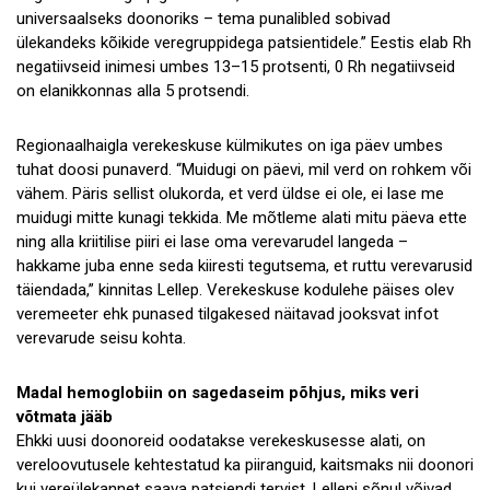
universaalseks doonoriks – tema punalibled sobivad
ülekandeks kõikide veregruppidega patsientidele.” Eestis elab Rh
negatiivseid inimesi umbes 13–15 protsenti, 0 Rh negatiivseid
on elanikkonnas alla 5 protsendi.
Regionaalhaigla verekeskuse külmikutes on iga päev umbes
tuhat doosi punaverd. “Muidugi on päevi, mil verd on rohkem või
vähem. Päris sellist olukorda, et verd üldse ei ole, ei lase me
muidugi mitte kunagi tekkida. Me mõtleme alati mitu päeva ette
ning alla kriitilise piiri ei lase oma verevarudel langeda –
hakkame juba enne seda kiiresti tegutsema, et ruttu verevarusid
täiendada,” kinnitas Lellep. Verekeskuse kodulehe päises olev
veremeeter ehk punased tilgakesed näitavad jooksvat infot
verevarude seisu kohta.
Madal hemoglobiin on sagedaseim põhjus, miks veri
võtmata jääb
Ehkki uusi doonoreid oodatakse verekeskusesse alati, on
vereloovutusele kehtestatud ka piiranguid, kaitsmaks nii doonori
kui vereülekannet saava patsiendi tervist. Lellepi sõnul võivad