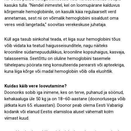
kasuks tulla. “Nendel inimestel, kel on loomupärane kalduvus
kõrgemale hemoglobiinile, on kasulik käia regulaarselt verd
annetamas, sest nii on võimalik hemoglobiini sisaldust oma
veres veidi langetada,” soovitas verekeskuse juhataja.
Küll aga tasub siinkohal teada, et liiga suur hemoglobiini tõus
võib viidata ka teatud haigusseisunditele, nagu näiteks
krooniline südamepuudulikkus, krooniline kopsuhaigus, kasvaja,
talasseemia. Seetõttu on oluline hemoglobiini tasemele
tähelepanu pöörata ning konsulteerida perearsti või apteekriga,
kuna liiga kõrge või madal hemoglobiin võib olla eluohtlik.
Kuidas käib vere loovutamine?
Doonoriks sobib iga inimene, kes on terve, puhanud ja söönud,
kehakaaluga üle 50 kg ja on 18–60-aastane (doonorlusega võib
jätkata kuni 65. eluaastani). Doonor peab olema Eesti Vabariigi
kodanik või elanud Eestis elamisloa alusel vähemalt kolm
viimast kuud.