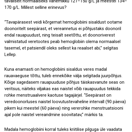
tavaliselt normaalseks vahemikku 121–150 g/L ja meestel 134–
170 g/L. Millest selline erinevus?
“Tavapärasest veidi kõrgemat hemoglobiini sisaldust ootame
doonoritelt seepärast, et vereannetus ei põhjustaks doonoril
endal rauapuudust, ning teisalt seetõttu, et doonoriverest
valmistatud veretootes peab hemoglobiin olema normaalsel
tasemel, et patsiendil oleks sellest ka reaalset abi,” selgitas
Lellep.
Kuna enamasti on hemoglobiini sisaldus veres madal
rauavaeguse tõttu, tuleb ennekõike välja selgitada juurpõhjus.
Kõige sagedasem rauapuuduse põhjus täiskasvanute seas on
veritsus, näiteks viljakas eas naistel võib rauapuudus tekkida
rohke menstruaalvere kaotuse tagajärjel. “Seepärast on
veredoonorluses naistel loovutustevaheline intervall (90 päeva)
pikem kui meestel (60 päeva) ning vererohke menstruatsiooni
ajal pole naistel vereandmine soovitatav,” märkis ta.
Madala hemoglobiini korral tuleks kriitilise pilguga üle vaadata