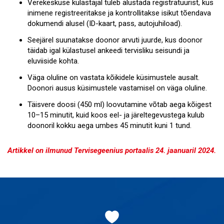
Verekeskuse külastajal tuleb alustada registratuurist, kus
inimene registreeritakse ja kontrollitakse isikut tõendava
dokumendi alusel (ID-kaart, pass, autojuhiload).
Seejärel suunatakse doonor arvuti juurde, kus doonor
täidab igal külastusel ankeedi tervisliku seisundi ja
eluviiside kohta.
Väga oluline on vastata kõikidele küsimustele ausalt.
Doonori ausus küsimustele vastamisel on väga oluline.
Täisvere doosi (450 ml) loovutamine võtab aega kõigest
10–15 minutit, kuid koos eel- ja järeltegevustega kulub
doonoril kokku aega umbes 45 minutit kuni 1 tund.
Artikkel on ilmunud Tervisegeenius portaalis 24. jaanuaril 2024.
Jaluse