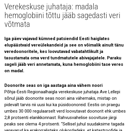
Verekeskuse juhataja: madala
Uudised
hemoglobiini tõttu jääb sagedasti veri
Galerii
võtmata
Koostöö
Iga päev vajavad kümned patsiendid Eesti haiglates
Tule tööle!
elupäästvaid vereülekandeid ja see on võimalik ainult tänu
veredoonoritele, kes loovutavad vabatahtlikult ja
Tule ekskursioonile!
tasustamata oma verd tundmatutele abivajajatele. Paraku
sageli jääb veri annetamata, kuna hemoglobiini tase veres
Andmekaitse
on madal.
Doonorite seas on iga aastaga aina vähem noori
Põhja-Eesti Regionaalhaigla verekeskuse juhataja Ave Lellepi
sõnul jääb doonorite seas noori aina vähemaks, mistap on
pidevalt tarvis nii uusi kui ka püsidoonoreid. Eestis on praegu
umbes 30 000 regulaarselt verd loovutavat doonorit ehk umbes
2,8 protsenti elanikkonnast. Rahvusvahelise soovituse järgi
peaks see olema 4 protsenti. “Sellisel juhul suudaksime tagada
verevarud ka erakorralisteks olukordadeks, et katastroofide ja