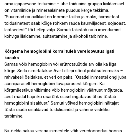
oma igapäevane toitumine – ühe toiduaine grupiga liialdamisel
on vitamiinide ja mineraalainete puudus kerge tekkima.
“Suurimad rauaallikad on loomne tailiha ja maks, taimsetest
toiduainetest saab kõige rohkem rauda kaunviljadest, sojaoast,
läätsedest,” tõi Lellep välja. Samuti takistab raua imendumist
kohviga liialdamine, suitsetamine ja alkoholi tarbimine.
Kõrgema hemoglobiini korral tuleb vereloovutus igati
kasuks
Samas võib hemoglobiin või erütrotsüütide arv olla ka liiga
kõrge. Seda nimetatakse Ave Lellepi sõnul polütsüteemiaks –
rahvakeeli öeldakse, et veri on paks. “Osadel inimestel ongi juba
sünnipäraselt hemoglobiin tavapärasest kõrgem. Ka
kõrgmäestikus viibimine võib hemoglobiini väärtust mõjutada,
sest madal hapniku osarõhk sissehingatavas õhus tõstab
hemoglobiini sisaldust.” Samuti võivad hemoglobiini näitajat
tõsta rauda sisaldavad toidulisandid ja vähene vedeliku
tarbimine.
Nii-öelda paksu verega inimestele võib veredoonorlus hoopis