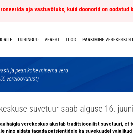
roneerida aja vastuvõtuks, kuid doonorid on oodatud 
ORILE
UURINGUD
VEREST
LOOD
PARKIMINE VEREKESKUS
lvasti ja pean kohe minema verd
150 vereloovutust)
keskuse suvetuur saab alguse 16. juuni
aalhaigla verekeskus alustab traditsioonilist suvetuuri, et
le ning aidata tagada patsientidele ka suvekuudel vajalikud