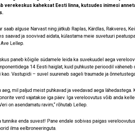
ab verekeskus kaheksat Eesti linna, kutsudes inimesi annet
s.
r saab alguse Narvast ning jätkub Raplas, Kärdlas, Rakveres, Ke
kes saavad ja soovivad aidata, külastama meie suvetuuri peatuspa
 Ave Lellep.
kus paneb kõigile südamele leida ka suvekuudel aega vereloov
ponentidega 14 Eesti haiglat, kuid puhkuste perioodil väheneb do
ei kao. Vastupidi – suvel suureneb sageli traumade ja õnnetusteg
n aeg, mil paljud meist puhkavad ja veedavad aega lähedastega.
onorite verd vajatakse iga päev. Iga vereloovutus võib anda kel
 Veri on asendamatu ravim,“ rõhutab Lellep.
 tunnike enda suvest! Pane endale sobivas paigas vereloovutus
orid ilma eelbroneeringuta.