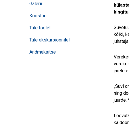
Galerii
külast
kingitu
Koostöö
Suvetuu
Tule tööle!
kõiki, 
Tule ekskursioonile!
juhataja
Andmekaitse
Verekes
verekom
järele 
„Suvi o
ning do
juurde.
Loovuta
ka doon