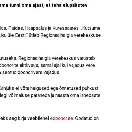
ama tunni oma ajast, et teha elupäästev
ilas, Paides, Haapsalus ja Kuressaares. „Kutsume
iku üle Eesti,“ ütleb Regionaalhaigla verekeskuse
utuseks. Regionaalhaigla verekeskus varustab
onorite aktiivsus, samal ajal kui vajadus vere
a seotud doonorivere vajadus.
 Kahjuks ei võta haigused ega õnnetused puhkust
lelegi võimaluse paraneda ja naasta oma lähedaste
eks aeg kirja veebilehel
edoonor.ee
. Oodatud on