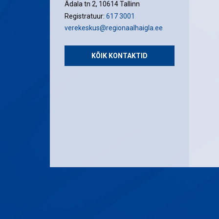
Ädala tn 2, 10614 Tallinn
Registratuur:
617 3001
verekeskus@regionaalhaigla.ee
KÕIK KONTAKTID