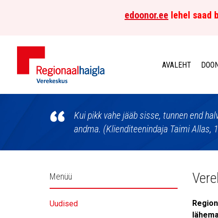
edoonor.ee
lehel saad b
AVALEHT
DOON
Põhja-
Eesti
Kui pikk vahe jääb sisse, tunnen end ha
andma. (Klienditeenindaja Taimi Allas, 
Regionaalhaigla
Verekeskus
Külgpaani
Vere
Menüü
navigatsioon
Region
Uudised
lähema