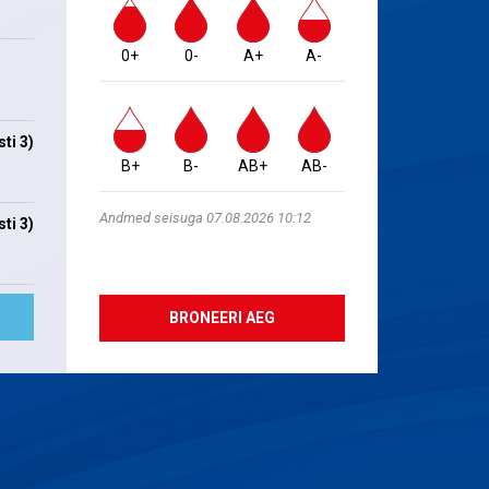
0+
0-
A+
A-
ti 3)
B+
B-
AB+
AB-
Andmed seisuga 07.08.2026 10:12
ti 3)
BRONEERI AEG