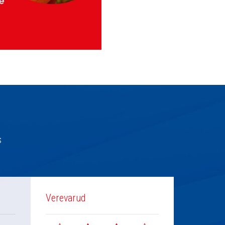
s
Verevarud