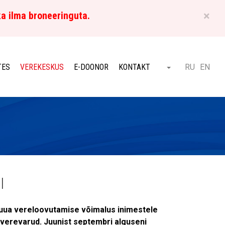
×
ka ilma broneeringuta.
ET
TES
VEREKESKUS
E-DOONOR
KONTAKT
RU
EN
Otsi
l
 tuua vereloovutamise võimalus inimestele
 verevarud. Juunist septembri alguseni