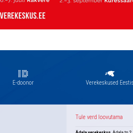
E-doonor
Verekeskused Eesti
Tule verd loovutama
Ädala verekeskus
, Ädala tn 2