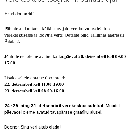
Uudised
Galerii
Head doonorid!
Koostöö
Pühade ajal ootame kõiki soovijaid vereloovutusele!
Tule
verekeskusesse ja loovuta verd!
Ootame Sind Tallinnas aadressil
Tule tööle!
Ädala 2.
Tule ekskursioonile!
Jõulude eel oleme avatud ka
laupäeval 20. detsembril kell 09.00-
Andmekaitse
15.00
Lisaks sellele ootame doonoreid:
22. detsembril kell 11.00-19.00
23. detsembril kell 08.00-16.00
24.-26. ning 31. detsembril verekeskus suletud.
Muudel
päevadel oleme avatud tavapärase graafiku alusel.
Doonor, Sinu veri aitab elada!