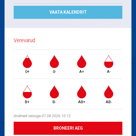
VAATA KALENDRIT
Verevarud
0+
0-
A+
A-
B+
B-
AB+
AB-
Andmed seisuga 07.08.2026 10:12
BRONEERI AEG