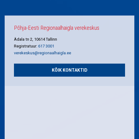
Põhja-Eesti Regionaalhaigla verekeskus
Ädala tn 2, 10614 Tallinn
Registratuur:
617 3001
verekeskus@regionaalhaigla.ee
KÕIK KONTAKTID