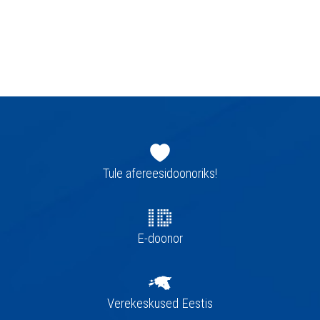
Jaluse
navigatsioon
Tule afereesidoonoriks!
E-doonor
Verekeskused Eestis