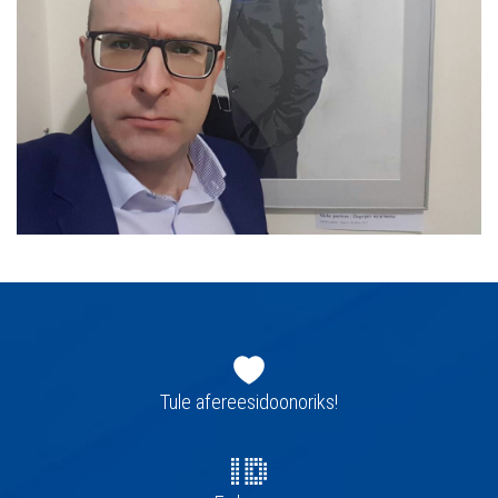
Jaluse
navigatsioon
Tule afereesidoonoriks!