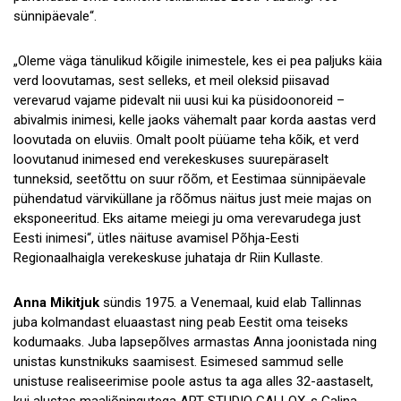
sünnipäevale“.
„Oleme väga tänulikud kõigile inimestele, kes ei pea paljuks käia
verd loovutamas, sest selleks, et meil oleksid piisavad
verevarud vajame pidevalt nii uusi kui ka püsidoonoreid –
abivalmis inimesi, kelle jaoks vähemalt paar korda aastas verd
loovutada on eluviis. Omalt poolt püüame teha kõik, et verd
loovutanud inimesed end verekeskuses suurepäraselt
tunneksid, seetõttu on suur rõõm, et Eestimaa sünnipäevale
pühendatud värviküllane ja rõõmus näitus just meie majas on
eksponeeritud. Eks aitame meiegi ju oma verevarudega just
Eesti inimesi“, ütles näituse avamisel Põhja-Eesti
Regionaalhaigla verekeskuse juhataja dr Riin Kullaste.
Anna Mikitjuk
sündis 1975. a Venemaal, kuid elab Tallinnas
juba kolmandast eluaastast ning peab Eestit oma teiseks
kodumaaks. Juba lapsepõlves armastas Anna joonistada ning
unistas kunstnikuks saamisest. Esimesed sammud selle
unistuse realiseerimise poole astus ta aga alles 32-aastaselt,
kui alustas maaliõpingutega ART STUDIO GALLOX-s Galina