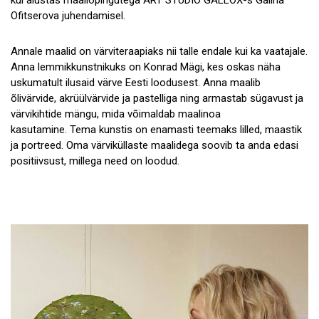
Ofitserova juhendamisel.
Annale maalid on värviteraapiaks nii talle endale kui ka vaatajale.
Anna lemmikkunstnikuks on Konrad Mägi, kes oskas näha
uskumatult ilusaid värve Eesti loodusest. Anna maalib
õlivärvide, akrüülvärvide ja pastelliga ning armastab sügavust ja
värvikihtide mängu, mida võimaldab maalinoa
kasutamine. Tema kunstis on enamasti teemaks lilled, maastik
ja portreed. Oma värviküllaste maalidega soovib ta anda edasi
positiivsust, millega need on loodud.