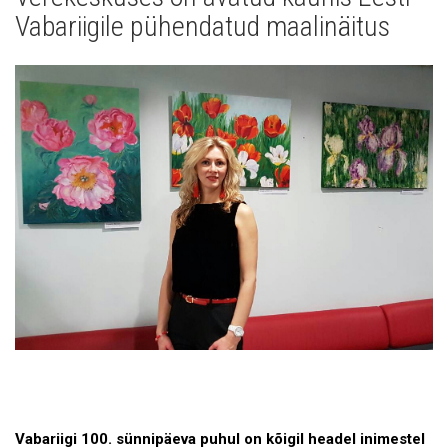
Uudised
Vabariigile pühendatud maalinäitus
Galerii
Koostöö
Tule tööle!
Tule ekskursioonile!
Andmekaitse
Vabariigi 100. sünnipäeva puhul on kõigil headel inimestel