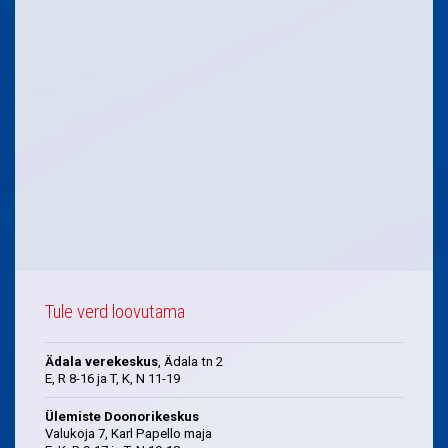
Tule verd loovutama
Ädala verekeskus
, Ädala tn 2
E, R 8-16 ja T, K, N 11-19
Ülemiste Doonorikeskus
Valukoja 7, Karl Papello maja