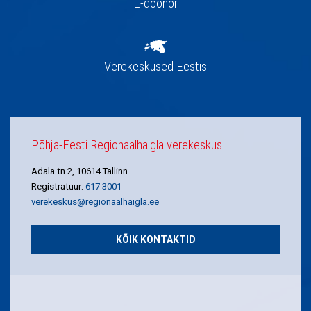
E-doonor
Verekeskused Eestis
Põhja-Eesti Regionaalhaigla verekeskus
Ädala tn 2, 10614 Tallinn
Registratuur:
617 3001
verekeskus@regionaalhaigla.ee
KÕIK KONTAKTID