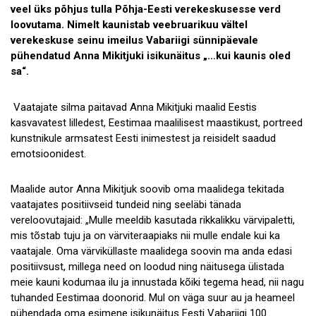
veel üks põhjus tulla Põhja-Eesti verekeskusesse verd
loovutama. Nimelt kaunistab veebruarikuu vältel
verekeskuse seinu imeilus Vabariigi sünnipäevale
pühendatud Anna Mikitjuki isikunäitus „…kui kaunis oled
sa“.
Vaatajate silma paitavad Anna Mikitjuki maalid Eestis
kasvavatest lilledest, Eestimaa maalilisest maastikust, portreed
kunstnikule armsatest Eesti inimestest ja reisidelt saadud
emotsioonidest.
Maalide autor Anna Mikitjuk soovib oma maalidega tekitada
vaatajates positiivseid tundeid ning seeläbi tänada
vereloovutajaid: „Mulle meeldib kasutada rikkalikku värvipaletti,
mis tõstab tuju ja on värviteraapiaks nii mulle endale kui ka
vaatajale. Oma värviküllaste maalidega soovin ma anda edasi
positiivsust, millega need on loodud ning näitusega ülistada
meie kauni kodumaa ilu ja innustada kõiki tegema head, nii nagu
tuhanded Eestimaa doonorid. Mul on väga suur au ja heameel
pühendada oma esimene isikunäitus Eesti Vabariigi 100