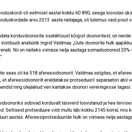
vutuskordi oli eelmisel aastal kokku 60 890, seega loovutas üks
vutuskordade arvu 2013. aasta näitajaga, oli tulemus vaid pisut 
adata korduvdoonorite osatähtsust kõigist doonoritest, on nende
ja instituudi analüütik Ingrid Valdmaa. „Uute doonorite hulk ajapi
reneb. Nii on näiteks viimase nelja aastaga esmadoonoreid 20% 
“
te seas oli ka 518 afereesidoonorit. Valdmaa selgitas, et aferee
, et afereesidoonorilt eraldatakse protseduuril separaatori abil 
ndid ning ülejäänud veri kantakse doonori vereringesse tagasi.
idoonoriks sobivad korduvalt täisverd loovutanud ja hea tervis
d. Selliseid protseduure viidi mullu läbi kokku 2145 korral, mis
uuri aastas. Afereesiprotseduuride hulk on viimase nelja aasta