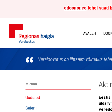
edoonor.ee
lehel saad b
AVALEHT
DOON
Põhja-
Eesti
Vereloovutus on lihtsaim võimalus teha
Regionaalhaigla
Verekeskus
Külgpaani
Akti
Menüü
navigatsioon
Eestis
Uudised
üldarv 
Galerii
veredoo