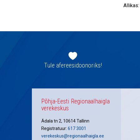
Allikas
Jaluse
navigatsioon
Tule afereesidoonoriks!
Põhja-Eesti Regionaalhaigla
verekeskus
Ädala tn 2, 10614 Tallinn
Registratuur:
617 3001
verekeskus@regionaalhaigla.ee