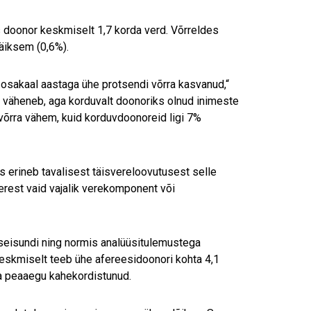
 doonor keskmiselt 1,7 korda verd. Võrreldes
väiksem (0,6%).
 osakaal aastaga ühe protsendi võrra kasvanud,“
kku väheneb, aga korduvalt doonoriks olnud inimeste
võrra vähem, kuid korduvdoonoreid ligi 7%
s erineb tavalisest täisvereloovutusest selle
verest vaid vajalik verekomponent või
eseisundi ning normis analüüsitulemustega
 keskmiselt teeb ühe afereesidoonori kohta 4,1
ga peaaegu kahekordistunud.