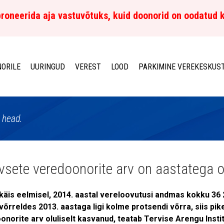
roneerida aja vastuvõtuks, kuid doonorid on oodatud 
ORILE
UURINGUD
VEREST
LOOD
PARKIMINE VEREKESKUS
 head.
ivsete veredoonorite arv on aastatega o
 käis eelmisel, 2014. aastal vereloovutusi andmas kokku 36 
võrreldes 2013. aastaga ligi kolme protsendi võrra, siis pi
norite arv oluliselt kasvanud, teatab Tervise Arengu Instit