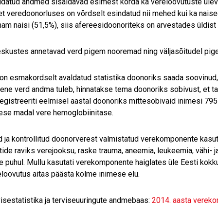
ldatud andmed sisaldavad esimest korda ka vereloovutuste ülev
 et veredoonorluses on võrdselt esindatud nii mehed kui ka nais
nam naisi (51,5%), siis afereesidoonoriteks on arvestades üldist
skustes annetavad verd pigem nooremad ning väljasõitudel pige
on esmakordselt avaldatud statistika doonoriks saada soovinud, k
mene verd andma tuleb, hinnatakse tema doonoriks sobivust, et ta
egistreeriti eelmisel aastal doonoriks mittesobivaid inimesi 795
mese madal vere hemoglobiinitase.
 ja kontrollitud doonorverest valmistatud verekomponente kasuta
tide raviks verejooksu, raske trauma, aneemia, leukeemia, vähi- 
e puhul. Mullu kasutati verekomponente haiglates üle Eesti kokku
eloovutus aitas päästa kolme inimese elu.
visestatistika ja terviseuuringute andmebaas:
2014. aasta verek