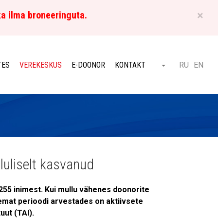
×
ka ilma broneeringuta.
ET
TES
VEREKESKUS
E-DOONOR
KONTAKT
RU
EN
Otsi
luliselt kasvanud
255 inimest. Kui mullu vähenes doonorite
kemat perioodi arvestades on aktiivsete
uut (TAI).