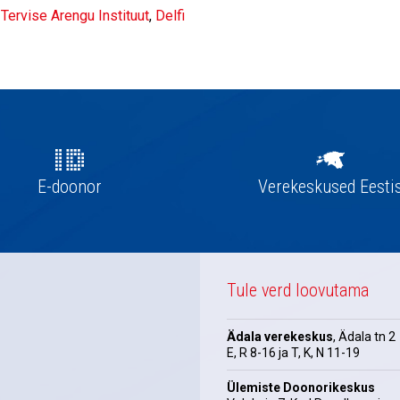
:
Tervise Arengu Instituut
,
Delfi
E-doonor
Verekeskused Eesti
Tule verd loovutama
Ädala verekeskus
, Ädala tn 2
E, R 8-16 ja T, K, N 11-19
Ülemiste Doonorikeskus