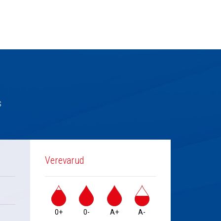
s
Verevarud
0+
0-
A+
A-