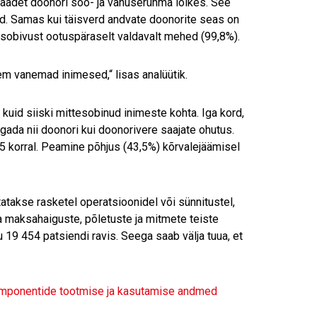
aadet doonori soo- ja vanuserühma lõikes. See
ed. Samas kui täisverd andvate doonorite seas on
 sobivust ootuspäraselt valdavalt mehed (99,8%).
m vanemad inimesed,“ lisas analüütik.
uid siiski mittesobinud inimeste kohta. Iga kord,
gada nii doonori kui doonorivere saajate ohutus.
5 korral. Peamine põhjus (43,5%) kõrvalejäämisel
takse rasketel operatsioonidel või sünnitustel,
ja maksahaiguste, põletuste ja mitmete teiste
 19 454 patsiendi ravis. Seega saab välja tuua, et
omponentide tootmise ja kasutamise andmed