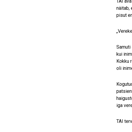
TAI ava
näitab,
pisut e
„Vereke
Samuti 
kui ini
Kokku r
oli ini
Kogutud
patsien
haigust
iga ver
TAI ter