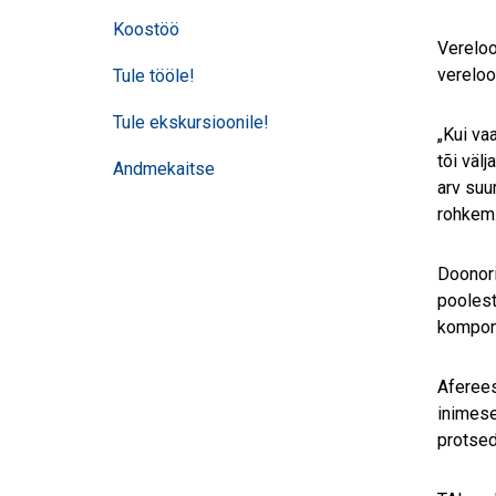
Koostöö
Vereloo
vereloo
Tule tööle!
Tule ekskursioonile!
„Kui va
tõi väl
Andmekaitse
arv suu
rohkem.
Doonori
poolest
kompone
Aferees
inimese
protsed