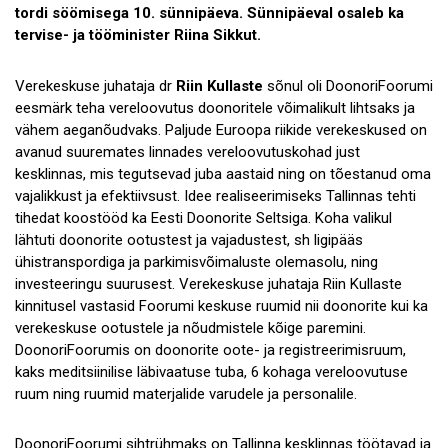
tordi söömisega 10. sünnipäeva. Sünnipäeval osaleb ka
tervise- ja tööminister Riina Sikkut.
Verekeskuse juhataja dr
Riin Kullaste
sõnul oli DoonoriFoorumi
eesmärk teha vereloovutus doonoritele võimalikult lihtsaks ja
vähem aeganõudvaks. Paljude Euroopa riikide verekeskused on
avanud suuremates linnades vereloovutuskohad just
kesklinnas, mis tegutsevad juba aastaid ning on tõestanud oma
vajalikkust ja efektiivsust. Idee realiseerimiseks Tallinnas tehti
tihedat koostööd ka Eesti Doonorite Seltsiga. Koha valikul
lähtuti doonorite ootustest ja vajadustest, sh ligipääs
ühistranspordiga ja parkimisvõimaluste olemasolu, ning
investeeringu suurusest. Verekeskuse juhataja Riin Kullaste
kinnitusel vastasid Foorumi keskuse ruumid nii doonorite kui ka
verekeskuse ootustele ja nõudmistele kõige paremini.
DoonoriFoorumis on doonorite oote- ja registreerimisruum,
kaks meditsiinilise läbivaatuse tuba, 6 kohaga vereloovutuse
ruum ning ruumid materjalide varudele ja personalile.
DoonoriFoorumi sihtrühmaks on Tallinna kesklinnas töötavad ja