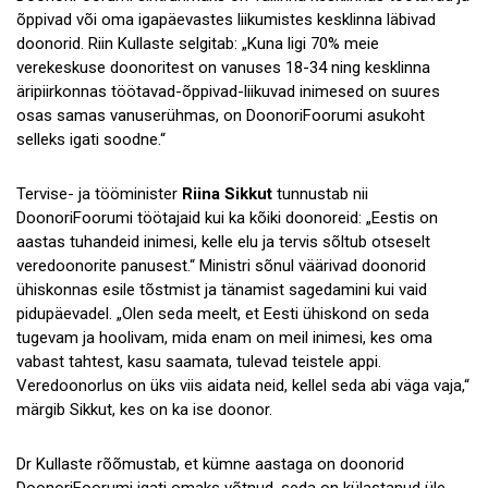
õppivad või oma igapäevastes liikumistes kesklinna läbivad
doonorid. Riin Kullaste selgitab: „Kuna ligi 70% meie
verekeskuse doonoritest on vanuses 18-34 ning kesklinna
äripiirkonnas töötavad-õppivad-liikuvad inimesed on suures
osas samas vanuserühmas, on DoonoriFoorumi asukoht
selleks igati soodne.“
Tervise- ja tööminister
Riina Sikkut
tunnustab nii
DoonoriFoorumi töötajaid kui ka kõiki doonoreid: „Eestis on
aastas tuhandeid inimesi, kelle elu ja tervis sõltub otseselt
veredoonorite panusest.“ Ministri sõnul väärivad doonorid
ühiskonnas esile tõstmist ja tänamist sagedamini kui vaid
pidupäevadel. „Olen seda meelt, et Eesti ühiskond on seda
tugevam ja hoolivam, mida enam on meil inimesi, kes oma
vabast tahtest, kasu saamata, tulevad teistele appi.
Veredoonorlus on üks viis aidata neid, kellel seda abi väga vaja,“
märgib Sikkut, kes on ka ise doonor.
Dr Kullaste rõõmustab, et kümne aastaga on doonorid
DoonoriFoorumi igati omaks võtnud, seda on külastanud üle