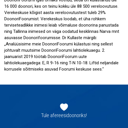
16 000 doonori, kes on teinu kokku üle 88 500 vereloovutuse.
Verekeskuse kõigist aasta vereloovutustest tuleb 29%
DoonoriFoorumist. Verekeskus loodab, et üha rohkem
terviseteadlikke inimesi leiab võimaluse doonorina panustada
ning Tallinna inimesed on väga oodatud kesklinnas Narva mnt
asuvasse Doonorifoorumisse. Dr Kullaste märgib:
„Analüüsisime meie DoonoriFoorumi külastusi ning sellest
johtuvalt muutsime DoonoriFoorumi lahtiolekuaegu. 2.
jaanuarist 2019 töötab DoonoriFoorum uute
lahtiolekuaegadega: E, R 9-16 ning T-N 10-18. Liftid neljandale
korrusele sõitmiseks asuvad Foorumi keskuse sees.“
Jaluse
navigatsioon
Tule afereesidoonoriks!