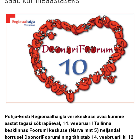
saab kümneaastaseks
Galerii
Koostöö
Tule tööle!
Tule ekskursioonile!
Andmekaitse
Põhja-Eesti Regionaalhaigla verekeskuse avas kümme
aastat tagasi sõbrapäeval, 14. veebruaril Tallinna
kesklinnas Foorumi keskuse (Narva mnt 5) neljandal
korrusel DoonoriFoorumi ning tähistab 14. veebruaril kl 12