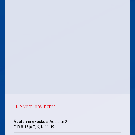
Tule verd loovutama
Ädala verekeskus
, Ädala tn 2
E, R 8-16 ja T, K, N 11-19