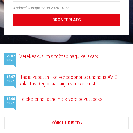
Andmed seisuga 07.08.2026 10:12
BRONEERI AEG
Viimased
Verekeskus, mis töötab nagu kellavärk
22.07
uudised
2026
Itaalia vabatahtlike veredoonorite ühendus AVIS
17.07
2026
külastas Regionaalhaigla verekeskust
Leidke enne jaane hetk vereloovutuseks
18.06
2026
KÕIK UUDISED ›