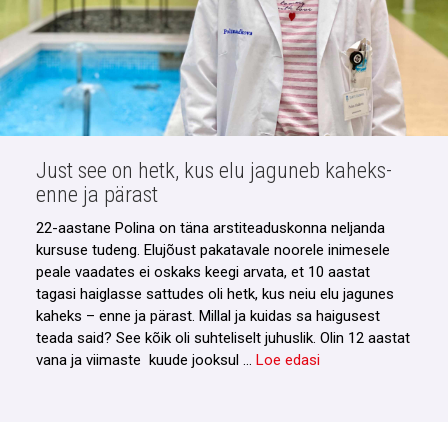
Just see on hetk, kus elu jaguneb kaheks-
enne ja pärast
22-aastane Polina on täna arstiteaduskonna neljanda
kursuse tudeng. Elujõust pakatavale noorele inimesele
peale vaadates ei oskaks keegi arvata, et 10 aastat
tagasi haiglasse sattudes oli hetk, kus neiu elu jagunes
kaheks – enne ja pärast. Millal ja kuidas sa haigusest
teada said? See kõik oli suhteliselt juhuslik. Olin 12 aastat
vana ja viimaste kuude jooksul …
Loe edasi