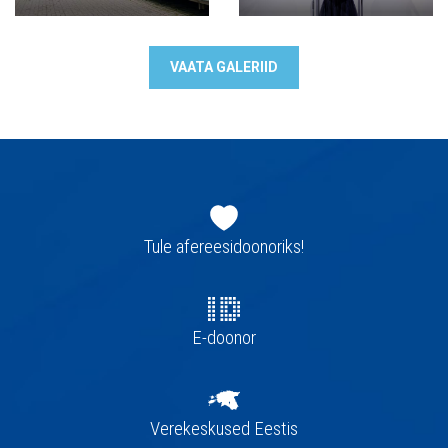
VAATA GALERIID
Jaluse
navigatsioon
Tule afereesidoonoriks!
E-doonor
Verekeskused Eestis