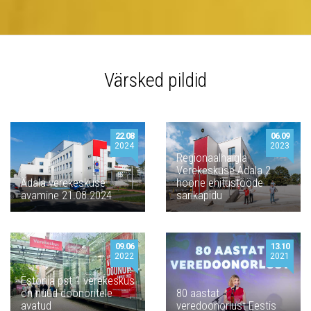
Värsked pildid
22.08
06.09
2024
2023
Regionaalhaigla
Verekeskuse Ädala 2
Ädala verekeskuse
hoone ehitustööde
avamine 21.08.2024
sarikapidu
09.06
13.10
2022
2021
Estonia pst 1 verekeskus
on nüüd doonoritele
80 aastat
avatud
veredoonorlust Eestis