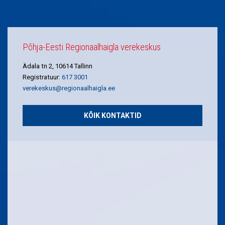
Põhja-Eesti Regionaalhaigla verekeskus
Ädala tn 2, 10614 Tallinn
Registratuur:
617 3001
verekeskus@regionaalhaigla.ee
KÕIK KONTAKTID