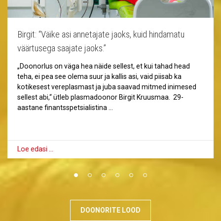
Birgit: “Väike asi annetajate jaoks, kuid hindamatu
väärtusega saajate jaoks.”
„Doonorlus on väga hea näide sellest, et kui tahad head
teha, ei pea see olema suur ja kallis asi, vaid piisab ka
kotikesest vereplasmast ja juba saavad mitmed inimesed
sellest abi,“ ütleb plasmadoonor Birgit Kruusmaa. 29-
aastane finantsspetsialistina …
Loe edasi …
DOONORITE LOOD