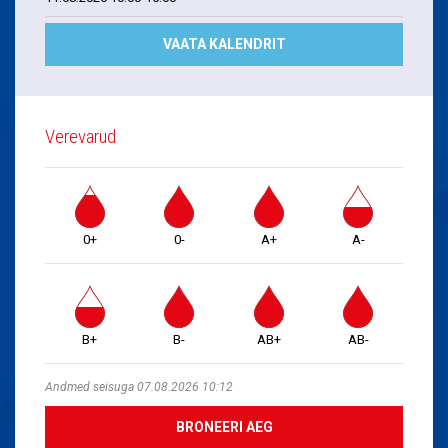
VAATA KALENDRIT
Verevarud
0+
0-
A+
A-
B+
B-
AB+
AB-
Andmed seisuga 07.08.2026 10:12
BRONEERI AEG