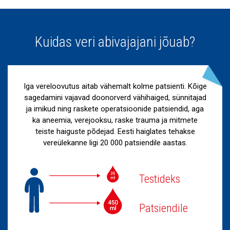
Kuidas veri abivajajani jõuab?
Iga vereloovutus aitab vähemalt kolme patsienti. Kõige
sagedamini vajavad doonorverd vähihaiged, sünnitajad
ja imikud ning raskete operatsioonide patsiendid, aga
ka aneemia, verejooksu, raske trauma ja mitmete
teiste haiguste põdejad. Eesti haiglates tehakse
vereülekanne ligi 20 000 patsiendile aastas.
Testideks
Patsiendile