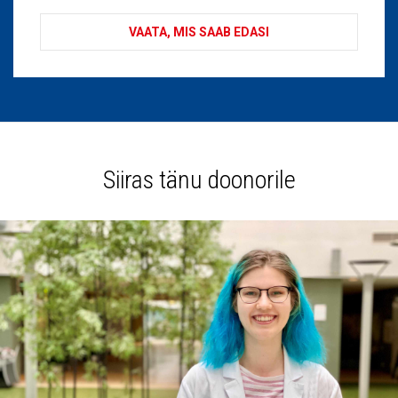
VAATA, MIS SAAB EDASI
Siiras tänu doonorile