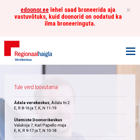
×
edoonor.ee
lehel saad broneerida aja
vastuvõtuks, kuid doonorid on oodatud ka
ilma broneeringuta.
Men
Põhja-
Üleskutse
Eesti
Tule verd loovutama
Regionaalhaigla
Ädala verekeskus
, Ädala tn 2
Verekeskus
E, R 8-16 ja T, K, N 11-19
Ülemiste Doonorikeskus
Valukoja 7, Karl Papello maja
E, K, R 9-17 ja T, N 10-18