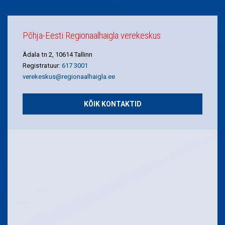
Põhja-Eesti Regionaalhaigla verekeskus
Ädala tn 2, 10614 Tallinn
Registratuur:
617 3001
verekeskus@regionaalhaigla.ee
KÕIK KONTAKTID