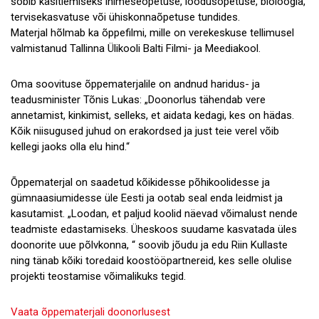
sobib käsitlemiseks inimeseõpetuse, loodusõpetuse, bioloogia,
tervisekasvatuse või ühiskonnaõpetuse tundides.
Materjal hõlmab ka õppefilmi, mille on verekeskuse tellimusel
valmistanud Tallinna Ülikooli Balti Filmi- ja Meediakool.
Oma soovituse õppematerjalile on andnud haridus- ja
teadusminister Tõnis Lukas: „Doonorlus tähendab vere
annetamist, kinkimist, selleks, et aidata kedagi, kes on hädas.
Kõik niisugused juhud on erakordsed ja just teie verel võib
kellegi jaoks olla elu hind.“
Õppematerjal on saadetud kõikidesse põhikoolidesse ja
gümnaasiumidesse üle Eesti ja ootab seal enda leidmist ja
kasutamist. „Loodan, et paljud koolid näevad võimalust nende
teadmiste edastamiseks. Üheskoos suudame kasvatada üles
doonorite uue põlvkonna, “ soovib jõudu ja edu Riin Kullaste
ning tänab kõiki toredaid koostööpartnereid, kes selle olulise
projekti teostamise võimalikuks tegid.
Vaata õppematerjali doonorlusest