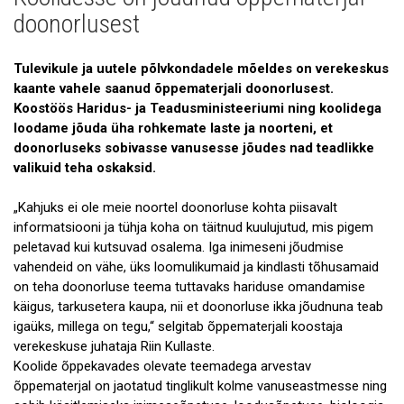
Uudised
doonorlusest
Galerii
Tulevikule ja uutele põlvkondadele mõeldes on verekeskus
Koostöö
kaante vahele saanud õppematerjali doonorlusest.
Koostöös Haridus- ja Teadusministeeriumi ning koolidega
Tule tööle!
loodame jõuda üha rohkemate laste ja noorteni, et
doonorluseks sobivasse vanusesse jõudes nad teadlikke
Tule ekskursioonile!
valikuid teha oskaksid.
Andmekaitse
„Kahjuks ei ole meie noortel doonorluse kohta piisavalt
informatsiooni ja tühja koha on täitnud kuulujutud, mis pigem
peletavad kui kutsuvad osalema. Iga inimeseni jõudmise
vahendeid on vähe, üks loomulikumaid ja kindlasti tõhusamaid
on teha doonorluse teema tuttavaks hariduse omandamise
käigus, tarkusetera kaupa, nii et doonorluse ikka jõudnuna teab
igaüks, millega on tegu,“ selgitab õppematerjali koostaja
verekeskuse juhataja Riin Kullaste.
Koolide õppekavades olevate teemadega arvestav
õppematerjal on jaotatud tinglikult kolme vanuseastmesse ning