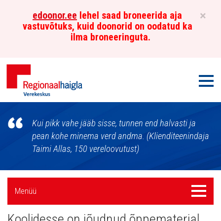
×
edoonor.ee
lehel saad broneerida aja
vastuvõtuks, kuid doonorid on oodatud ka
ilma broneeringuta.
Men
Põhja-
Kui pikk vahe jääb sisse, tunnen end halvasti ja
Eesti
pean kohe minema verd andma. (Klienditeenindaja
Taimi Allas, 150 vereloovutust)
Regionaalhaigla
Verekeskus
Külgpaani
Menüü
Menüü
navigatsioon
Koolidesse on jõudnud õppematerjal