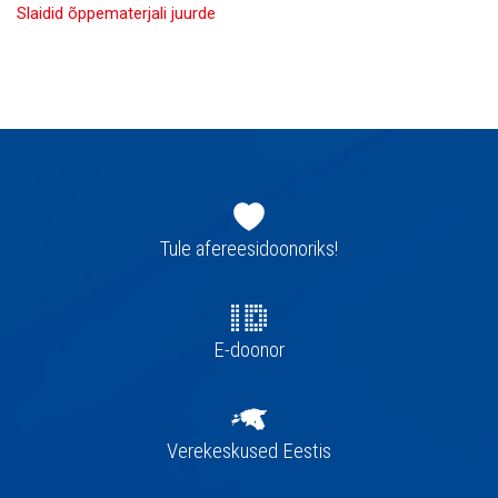
Slaidid õppematerjali juurde
Jaluse
navigatsioon
Tule afereesidoonoriks!
E-doonor
Verekeskused Eestis