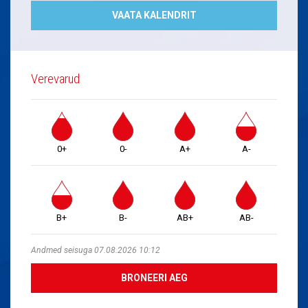
VAATA KALENDRIT
Verevarud
0+
0-
A+
A-
B+
B-
AB+
AB-
Andmed seisuga 07.08.2026 10:12
BRONEERI AEG