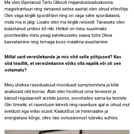
Ma olen lõpetanud Tartu Ülikooli majandusteaduskonna
magistrantuuri ning viimased seitse aastat olen olnud ettevõtja.
Olen väga kirglik spordifänn ning on väga vähe spordialasid,
mida ma ei jälgi. Lisaks olen ma kirglik reisisell. Tänaseks olen
külastanud umbes 60 riiki. Hetkel on minu suurimaks
prioriteediks minu peagi kahekuuseks saava tütre Olivia
kasvatamine ning temaga koos maailma avastamine.
Millal said vereülekande ja mis olid selle põhjused? Kas
olid teadlik, et vereülekanne võiks olla vajalik või oli see
ootamatu?
Minu üheksa raseduskuud möödusid sümptomiteta ja kõik
analüüsid olid korras. Alati olen hoolinud oma tervisest ja
käinud regulaarselt arstide juures, soovitades sama ka teistele.
Olin õnnelik, et rasestusin kiiresti ning raseduse ajal ei olnud mul
iiveldust ega erilisi isusid. Kaalutõus oli minimaalne ja
energiatase kõrge, olles täis ootusärevust tuleviku suhtes.