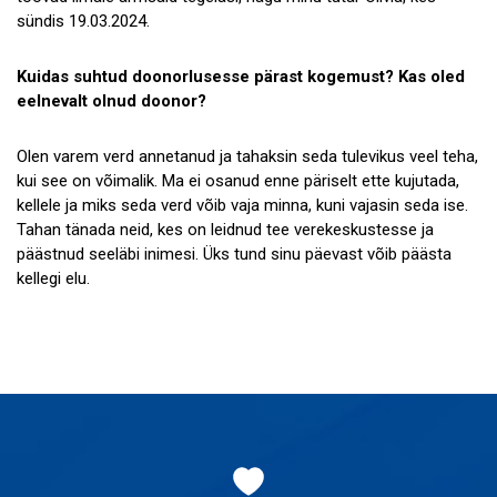
sündis 19.03.2024.
Kuidas suhtud doonorlusesse pärast kogemust? Kas oled
eelnevalt olnud doonor?
Olen varem verd annetanud ja tahaksin seda tulevikus veel teha,
kui see on võimalik. Ma ei osanud enne päriselt ette kujutada,
kellele ja miks seda verd võib vaja minna, kuni vajasin seda ise.
Tahan tänada neid, kes on leidnud tee verekeskustesse ja
päästnud seeläbi inimesi. Üks tund sinu päevast võib päästa
kellegi elu.
Jaluse