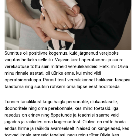
Sünnitus oli positiivne kogemus, kuid järgnenud verejooks
varjutas hetkeks selle ilu. Vajasin kiiret operatsiooni ja suure
verekaotuse tõttu sain mitmeid vereülekandeid. Hetk, mil Olivia
minu rinnale asetati, oli üürike enne, kui mind viidi
operatsioonituppa. Pärast teist vereülekannet hakkasin tasapisi
taastuma ning suutsin rohkem oma lapse eest hoolitseda.
Tunnen tänulikkust kogu haigla personalile, elukaaslasele,
doonoritele ning oma perekonnale, kes mind toetasid. Iga
rasedus on erinev ning õppetunde ja teadmisi saame vaid
jagades ja rääkides oma kogemustest. Oluline on mitte hoida
endas hirme ja rääkida avameelselt. Naised on kangelased, kes
toovad ilmale armsaid tegelasi, nagu minu tütar Olivia, kes