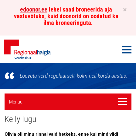
×
edoonor.ee
lehel saad broneerida aja
vastuvõtuks, kuid doonorid on oodatud ka
ilma broneeringuta.
Men
Põhja-
Loovuta verd regulaarselt, kolm-neli korda aastas.
Eesti
Regionaalhaigla
Külgpaani
Menüü
Menüü
Verekeskus
navigatsioon
Kelly lugu
Patsientide lood
Doonorite ja sõprade lood
Olivia oli minu rinnal vaid hetkeks, enne kui mind viidi