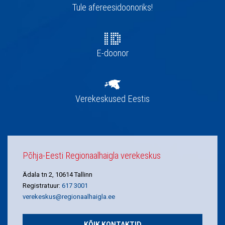
navigatsioon
Tule afereesidoonoriks!
E-doonor
Verekeskused Eestis
Põhja-Eesti Regionaalhaigla verekeskus
Ädala tn 2, 10614 Tallinn
Registratuur:
617 3001
verekeskus@regionaalhaigla.ee
KÕIK KONTAKTID