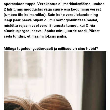
operatsioonituppa. Verekaotus oli märkimisväärne, umbes
2 liitrit, mis moodustas väga suure osa kogu minu verest
(umbes üle kolmandiku). Sain kohe vereülekande ning
isegi paar päeva hiljem oli mu hemoglobiinitase madal,
mistõttu vajasin veel verd. Ei unusta tunnet, kui Olivia
sünnitusjärgsel päeval lõpuk
s minu juurde toodi. Pärast
seda tundus, et maailm loksus paika.
Millega tegeled igapäevaselt ja millised on sinu hobid?