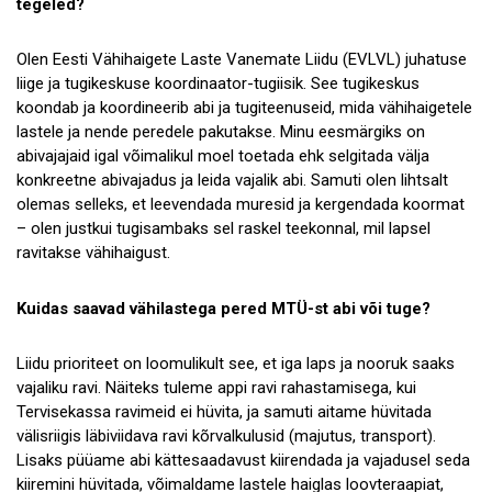
tegeled?
Olen Eesti Vähihaigete Laste Vanemate Liidu (EVLVL) juhatuse
liige ja tugikeskuse koordinaator-tugiisik. See tugikeskus
koondab ja koordineerib abi ja tugiteenuseid, mida vähihaigetele
lastele ja nende peredele pakutakse. Minu eesmärgiks on
abivajajaid igal võimalikul moel toetada ehk selgitada välja
konkreetne abivajadus ja leida vajalik abi. Samuti olen lihtsalt
olemas selleks, et leevendada muresid ja kergendada koormat
– olen justkui tugisambaks sel raskel teekonnal, mil lapsel
ravitakse vähihaigust.
Kuidas saavad vähilastega pered MTÜ-st abi või tuge?
Liidu prioriteet on loomulikult see, et iga laps ja nooruk saaks
vajaliku ravi. Näiteks tuleme appi ravi rahastamisega, kui
Tervisekassa ravimeid ei hüvita, ja samuti aitame hüvitada
välisriigis läbiviidava ravi kõrvalkulusid (majutus, transport).
Lisaks püüame abi kättesaadavust kiirendada ja vajadusel seda
kiiremini hüvitada, võimaldame lastele haiglas loovteraapiat,