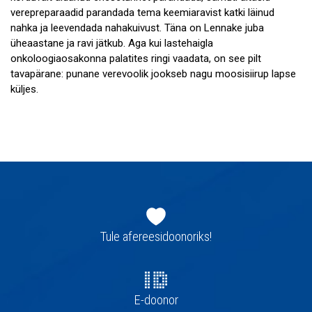
verepreparaadid parandada tema keemiaravist katki läinud
nahka ja leevendada nahakuivust. Täna on Lennake juba
üheaastane ja ravi jätkub. Aga kui lastehaigla
onkoloogiaosakonna palatites ringi vaadata, on see pilt
tavapärane: punane verevoolik jookseb nagu moosisiirup lapse
küljes.
Jaluse
navigatsioon
Tule afereesidoonoriks!
E-doonor