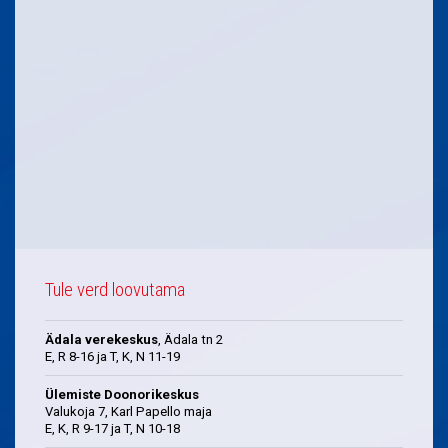
Tule verd loovutama
Ädala verekeskus
, Ädala tn 2
E, R 8-16 ja T, K, N 11-19
Ülemiste Doonorikeskus
Valukoja 7, Karl Papello maja
E, K, R 9-17 ja T, N 10-18