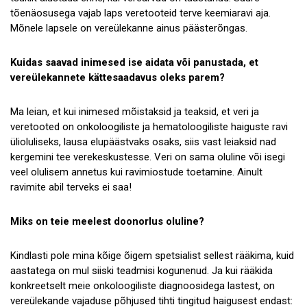
tõenäosusega vajab laps veretooteid terve keemiaravi aja.
Mõnele lapsele on vereülekanne ainus päästerõngas.
Kuidas saavad inimesed ise aidata või panustada, et
vereülekannete kättesaadavus oleks parem?
Ma leian, et kui inimesed mõistaksid ja teaksid, et veri ja
veretooted on onkoloogiliste ja hematoloogiliste haiguste ravi
ülioluliseks, lausa elupäästvaks osaks, siis vast leiaksid nad
kergemini tee verekeskustesse. Veri on sama oluline või isegi
veel olulisem annetus kui ravimiostude toetamine. Ainult
ravimite abil terveks ei saa!
Miks on teie meelest doonorlus oluline?
Kindlasti pole mina kõige õigem spetsialist sellest rääkima, kuid
aastatega on mul siiski teadmisi kogunenud. Ja kui rääkida
konkreetselt meie onkoloogiliste diagnoosidega lastest, on
vereülekande vajaduse põhjused tihti tingitud haigusest endast: