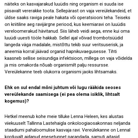
näiteks on kasvajarakud luuüdis ning organism ei suuda ise
piisavalt vererakke toota. Sellepärast on vaja vereülekandeid, et
üldse saaks raviga peale hakata või operatsiooni teha. Teiseks
on kriitiline aeg ravijärgne periood, kus keemiaravi on luuüdis
vereloomerakud hävitanud. Siis läheb veidi aega, enne kui oma
luuüdi uuesti tööle hakkab. Sellel ajal võivad trombotsüüdid
langeda väga madalale, mistõttu tekib suur veritsuserisk, ja
aneemia korral jäävad organid hapnikuvaegusesse. Tihti
kaasneb sellise seisundiga infektsioon, millega on vaja võidelda
ja mis omakorda nõuab organismilt palju ressursse.
Vereülekanne teeb olukorra organismi jaoks lihtsamaks.
Ehk on sul endal mõni juhtum või lugu rääkida seoses
vereülekande saamisega (ei pea olema isiklik, lihtsalt
kogemus)?
Hetkel meenub kohe meie tilluke Lenna Heleen, kes alustas
viiekuuselt Tallinna Lastehaigla onkoloogiaosakonnas neljanda
staadiumi pahaloomulise kasvaja ravi. Vereülekanne on Lennal
korduvalt aidanud enesetunnet parandada, samuti aitasid