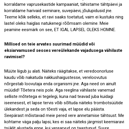
korraldame vaprusekastide kampaaniat, tähistame tähtpäevi ja
korraldame harivaid seminare, suvepäevi, jõulupidusid jne.
Teeme kõik selleks, et ravi saaks toetatud, vaim ei kustuks ning
lastel oleks haiglas natukenegi rõõmsam olemine. Meie
peamine eesmärk on see, ET IGAL LAPSEL OLEKS HOMNE.
Millised on teie arvates suurimad müüdid või
eksiarvamused seoses vereülekande vajadusega vähilaste
ravimisel?
Müüte liigub ju alati. Näiteks räägitakse, et veredoonorluse
kaudu võib nakatuda nakkushaigustesse, vereloovutus
nõrgestab loovutaja enda organismi jne. Aga need on ainult
müüdid! Tõetera neis pole. Aga reeglina vähilaste vanemad
selliste mõtetega ei tegelegi, kuna nad teavad juba kuidagi
iseenesest, et lapse tervis võib sõltuda näiteks trombotsüütide
ülekandest ja seda on tõesti vaja, et lapse elu päästa.
Seepärast mõistavad meie pered vere annetamise tähtsust. Me
kohtame väga palju lapsi, kes ei saa näiteks järgmist keemiaravi
tsüklit alustada enne, kui verearvud on taastunud. Suure