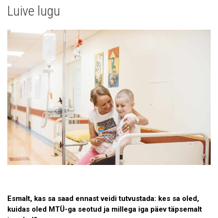
Luive lugu
Patsientide lood
Doonorite ja sõprade lood
Esmalt, kas sa saad ennast veidi tutvustada: kes sa oled,
kuidas oled MTÜ-ga seotud ja millega iga päev täpsemalt