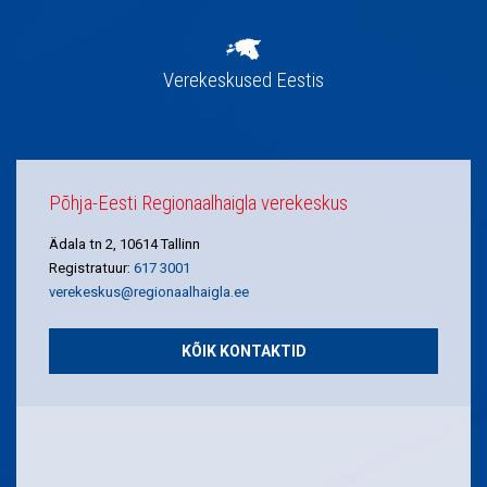
Verekeskused Eestis
Põhja-Eesti Regionaalhaigla verekeskus
Ädala tn 2, 10614 Tallinn
Registratuur:
617 3001
verekeskus@regionaalhaigla.ee
KÕIK KONTAKTID