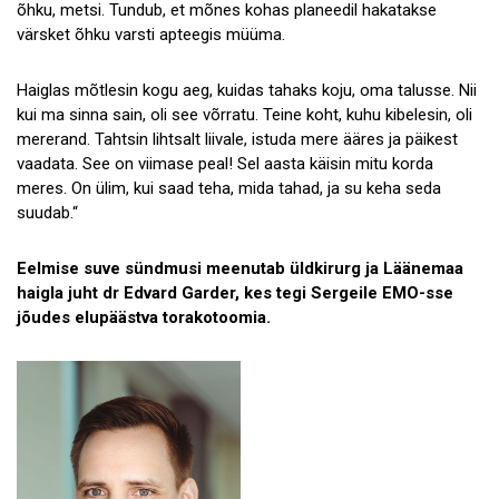
õhku, metsi. Tundub, et mõnes kohas planeedil hakatakse
värsket õhku varsti apteegis müüma.
Haiglas mõtlesin kogu aeg, kuidas tahaks koju, oma talusse. Nii
kui ma sinna sain, oli see võrratu. Teine koht, kuhu kibelesin, oli
mererand. Tahtsin lihtsalt liivale, istuda mere ääres ja päikest
vaadata. See on viimase peal! Sel aasta käisin mitu korda
meres. On ülim, kui saad teha, mida tahad, ja su keha seda
suudab.“
Eelmise suve sündmusi meenutab üldkirurg ja Läänemaa
haigla juht dr Edvard Garder, kes tegi Sergeile EMO-sse
jõudes elupäästva torakotoomia.