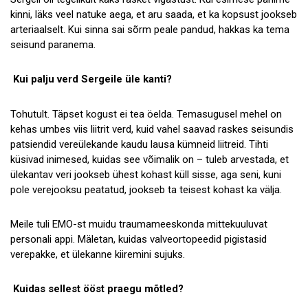
kinni, läks veel natuke aega, et aru saada, et ka kopsust jookseb
arteriaalselt. Kui sinna sai sõrm peale pandud, hakkas ka tema
seisund paranema.
Kui palju verd Sergeile üle kanti?
Tohutult. Täpset kogust ei tea öelda. Temasugusel mehel on
kehas umbes viis liitrit verd, kuid vahel saavad raskes seisundis
patsiendid vereülekande kaudu lausa kümneid liitreid. Tihti
küsivad inimesed, kuidas see võimalik on – tuleb arvestada, et
ülekantav veri jookseb ühest kohast küll sisse, aga seni, kuni
pole verejooksu peatatud, jookseb ta teisest kohast ka välja.
Meile tuli EMO-st muidu traumameeskonda mittekuuluvat
personali appi. Mäletan, kuidas valveortopeedid pigistasid
verepakke, et ülekanne kiiremini sujuks.
Kuidas sellest ööst praegu mõtled?