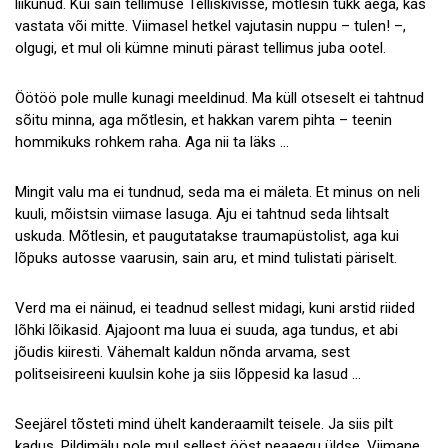
liikunud. Kui sain tellimuse Telliskivisse, mõtlesin tükk aega, kas
vastata või mitte. Viimasel hetkel vajutasin nuppu – tulen! –,
olgugi, et mul oli kümne minuti pärast tellimus juba ootel.
Öötöö pole mulle kunagi meeldinud. Ma küll otseselt ei tahtnud
sõitu minna, aga mõtlesin, et hakkan varem pihta – teenin
hommikuks rohkem raha. Aga nii ta läks …
Mingit valu ma ei tundnud, seda ma ei mäleta. Et minus on neli
kuuli, mõistsin viimase lasuga. Aju ei tahtnud seda lihtsalt
uskuda. Mõtlesin, et paugutatakse traumapüstolist, aga kui
lõpuks autosse vaarusin, sain aru, et mind tulistati päriselt.
Verd ma ei näinud, ei teadnud sellest midagi, kuni arstid riided
lõhki lõikasid. Ajajoont ma luua ei suuda, aga tundus, et abi
jõudis kiiresti. Vähemalt kaldun nõnda arvama, sest
politseisireeni kuulsin kohe ja siis lõppesid ka lasud …
Seejärel tõsteti mind ühelt kanderaamilt teisele. Ja siis pilt
kadus. Pildimälu pole mul sellest ööst peaaegu üldse. Viimane