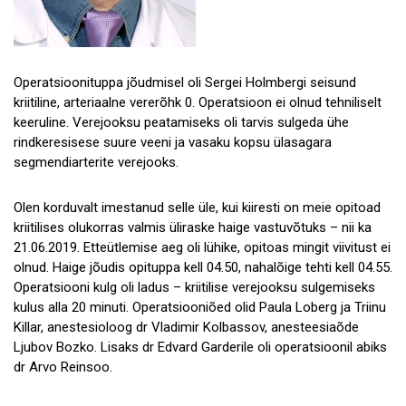
Operatsioonituppa jõudmisel oli Sergei Holmbergi seisund
kriitiline, arteriaalne vererõhk 0. Operatsioon ei olnud tehniliselt
keeruline. Verejooksu peatamiseks oli tarvis sulgeda ühe
rindkeresisese suure veeni ja vasaku kopsu ülasagara
segmendiarterite verejooks.
Olen korduvalt imestanud selle üle, kui kiiresti on meie opitoad
kriitilises olukorras valmis üliraske haige vastuvõtuks – nii ka
21.06.2019. Etteütlemise aeg oli lühike, opitoas mingit viivitust ei
olnud. Haige jõudis opituppa kell 04.50, nahalõige tehti kell 04.55.
Operatsiooni kulg oli ladus – kriitilise verejooksu sulgemiseks
kulus alla 20 minuti. Operatsiooniõed olid Paula Loberg ja Triinu
Killar, anestesioloog dr Vladimir Kolbassov, anesteesiaõde
Ljubov Bozko. Lisaks dr Edvard Garderile oli operatsioonil abiks
dr Arvo Reinsoo.