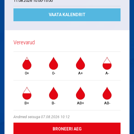
11.08.2026 10.00-15.00
VAATA KALENDRIT
Verevarud
0+
0-
A+
A-
B+
B-
AB+
AB-
Andmed seisuga 07.08.2026 10:12
BRONEERI AEG