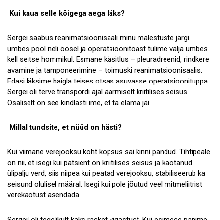
Kui kaua selle kõigega aega läks?
Sergei saabus reanimatsioonisaali minu mälestuste järgi
umbes pool neli öösel ja operatsioonitoast tulime välja umbes
kell seitse hommikul. Esmane käsitlus – pleuradreenid, rindkere
avamine ja tamponeerimine – toimuski reanimatsioonisaalis.
Edasi läksime haigla teises otsas asuvasse operatsioonituppa.
Sergei oli terve transpordi ajal äärmiselt kriitilises seisus.
Osaliselt on see kindlasti ime, et ta elama jäi.
Millal tundsite, et nüüd on hästi?
Kui viimane verejooksu koht kopsus sai kinni pandud. Tihtipeale
on nii, et isegi kui patsient on kriitilises seisus ja kaotanud
ülipalju verd, siis niipea kui peatad verejooksu, stabiliseerub ka
seisund olulisel määral. Isegi kui pole jõutud veel mitmeliitrist
verekaotust asendada.
Sergeil oli tegelikult kaks rasket vigastust. Kui esimese panime