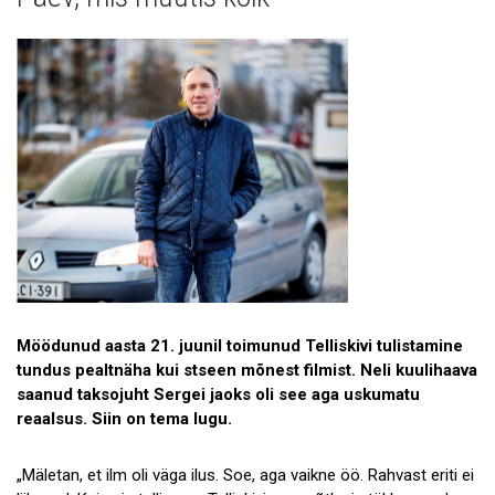
Patsientide lood
Doonorite ja sõprade lood
Möödunud aasta 21. juunil toimunud Telliskivi tulistamine
tundus pealtnäha kui stseen mõnest filmist. Neli kuulihaava
saanud taksojuht Sergei jaoks oli see aga uskumatu
reaalsus. Siin on tema lugu.
„Mäletan, et ilm oli väga ilus. Soe, aga vaikne öö. Rahvast eriti ei