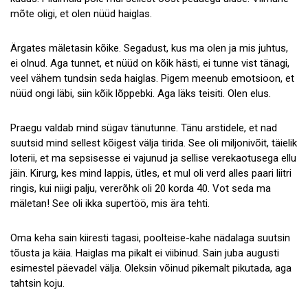
mõte oligi, et olen nüüd haiglas.
Ärgates mäletasin kõike. Segadust, kus ma olen ja mis juhtus,
ei olnud. Aga tunnet, et nüüd on kõik hästi, ei tunne vist tänagi,
veel vähem tundsin seda haiglas. Pigem meenub emotsioon, et
nüüd ongi läbi, siin kõik lõppebki. Aga läks teisiti. Olen elus.
Praegu valdab mind sügav tänutunne. Tänu arstidele, et nad
suutsid mind sellest kõigest välja tirida. See oli miljonivõit, täielik
loterii, et ma sepsisesse ei vajunud ja sellise verekaotusega ellu
jäin. Kirurg, kes mind lappis, ütles, et mul oli verd alles paari liitri
ringis, kui niigi palju, vererõhk oli 20 korda 40. Vot seda ma
mäletan! See oli ikka supertöö, mis ära tehti.
Oma keha sain kiiresti tagasi, poolteise-kahe nädalaga suutsin
tõusta ja käia. Haiglas ma pikalt ei viibinud. Sain juba augusti
esimestel päevadel välja. Oleksin võinud pikemalt pikutada, aga
tahtsin koju.