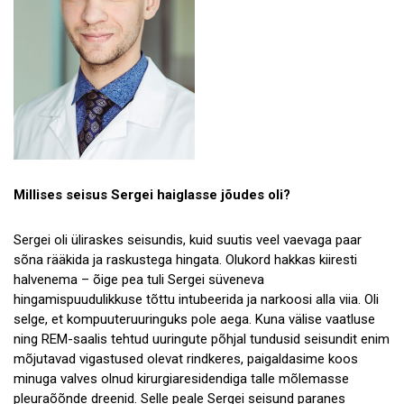
Millises seisus Sergei haiglasse jõudes oli?
Sergei oli üliraskes seisundis, kuid suutis veel vaevaga paar
sõna rääkida ja raskustega hingata. Olukord hakkas kiiresti
halvenema – õige pea tuli Sergei süveneva
hingamispuudulikkuse tõttu intubeerida ja narkoosi alla viia. Oli
selge, et kompuuteruuringuks pole aega. Kuna välise vaatluse
ning REM-saalis tehtud uuringute põhjal tundusid seisundit enim
mõjutavad vigastused olevat rindkeres, paigaldasime koos
minuga valves olnud kirurgiaresidendiga talle mõlemasse
pleuraõõnde dreenid. Selle peale Sergei seisund paranes