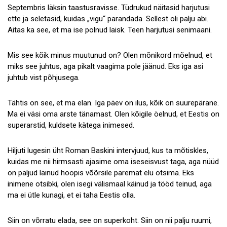
Septembris läksin taastusravisse. Tüdrukud näitasid harjutusi
ette ja seletasid, kuidas „vigu“ parandada. Sellest oli palju abi.
Aitas ka see, et ma ise polnud laisk. Teen harjutusi senimaani.
Mis see kõik minus muutunud on? Olen mõnikord mõelnud, et
miks see juhtus, aga pikalt vaagima pole jäänud. Eks iga asi
juhtub vist põhjusega.
Tähtis on see, et ma elan. Iga päev on ilus, kõik on suurepärane.
Ma ei väsi oma arste tänamast. Olen kõigile öelnud, et Eestis on
superarstid, kuldsete kätega inimesed.
Hiljuti lugesin üht Roman Baskini intervjuud, kus ta mõtiskles,
kuidas me nii hirmsasti ajasime oma iseseisvust taga, aga nüüd
on paljud läinud hoopis võõrsile paremat elu otsima. Eks
inimene otsibki, olen isegi välismaal käinud ja tööd teinud, aga
ma ei ütle kunagi, et ei taha Eestis olla.
Siin on võrratu elada, see on superkoht. Siin on nii palju ruumi,