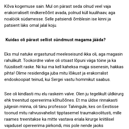
Kõva kogemuse sain. Mul on pärast seda olnud veel vaja
erakorraliselt rindkereõõnt avada, polnud küll kuulihaav, aga
noalöök südamesse. Selle patsiendi õmblesin ise kinni ja
patsient läks omal jalal koju.
Kuidas oli pärast sellist sündmust magama jääda?
Eks mul natuke ergastunud meeleseisund ikka oli, aga magasin
rahulikult. Tookordne valve oli otsast lõpuni väga töine ja ka
füüsiliselt raske. Nii kui ma kell kaheksa majja sisenesin, hakkas
pihta! Olime residendiga juba mitu lõikust ja erakorralist
endoskoopiat teinud, kui Sergei vastu hommikut saabus.
See oli kindlasti mu elu raskeim valve. Olen ju tegelikult üldkirurg
ehk treenitud opereerima kõhuõõnes. Et ma üldse rinnakasti
julgesin minna, oli tänu professor Talvingule, kes on Eestisse
toonud mitu rahvusvahelist tipptasemel traumakoolitusti, mille
raames treenitakse ka mitte vastava eriala kirurge kriitilisel
vajadusel opereerima piirkondi, mis pole nende jaoks