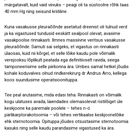
märgatavalt, kuid vaid viivuks – peagi oli ta süstoolne rõhk taas
40 mm Hg ning seisund kriitiline.
Kuna vasakusse pleuraõõnde asetatud dreenist oli tulnud verd
ja ka vigastused tundusid eeskätt sealpool olevat, avasime
vasakpoolse rinnakasti. Ilmnes massiivne veritsus vasakusse
pleuraõõnde. Samuti sai selgeks, et vigastus on rinnakasti
ülaosas, kuid nii kõrgel, et selle lõike kaudu pole võimalik
verejooksu lõplikult peatada ega definitiivselt ravida, seega
tamponeerisime selle piirkonna ära. Umbes samal hetkel jõudis
kohale koduvalves olnud rindkerekirurg dr Andrus Arro, kellega
koos suundusime operatsioonituppa.
Tee peal arutasime, mida edasi teha. Rinnakasti on võimalik
kogu ulatuses avada, laiendades olemasolevat ristilõiget üle
keskjoone ka paremale poolele – tehes n-ö
pärlikarptorakotoomia – või tehes vertikaalse keskjoonelõike
ehk sternotoomia. Opituppa jõudes otsustasime sternotoomia
kasuks ning selle kaudu parandasime vigastused ka ära.