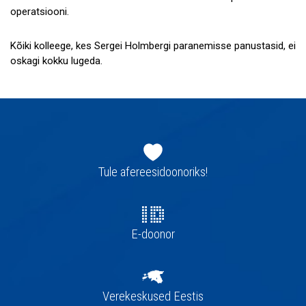
operatsiooni.
Kõiki kolleege, kes Sergei Holmbergi paranemisse panustasid, ei
oskagi kokku lugeda.
Jaluse
navigatsioon
Tule afereesidoonoriks!
E-doonor
Verekeskused Eestis