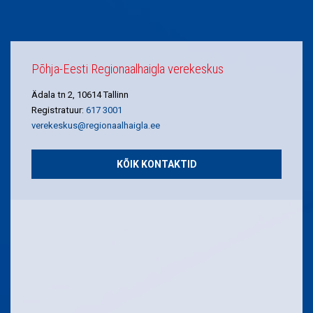
Põhja-Eesti Regionaalhaigla verekeskus
Ädala tn 2, 10614 Tallinn
Registratuur:
617 3001
verekeskus@regionaalhaigla.ee
KÕIK KONTAKTID