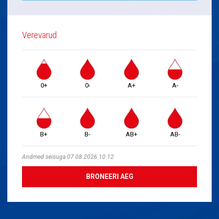
Verevarud
0+
0-
A+
A-
B+
B-
AB+
AB-
Andmed seisuga 07.08.2026 10:12
BRONEERI AEG