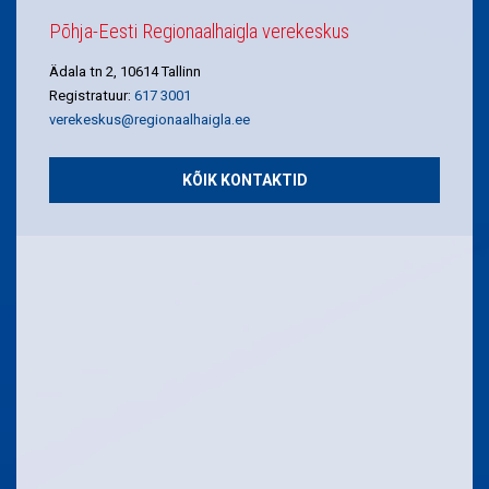
Põhja-Eesti Regionaalhaigla verekeskus
Ädala tn 2, 10614 Tallinn
Registratuur:
617 3001
verekeskus@regionaalhaigla.ee
KÕIK KONTAKTID