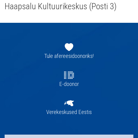
Haapsalu Kultuurikeskus (Posti 3)
Jaluse
navigatsioon
Tule afereesidoonoriks!
E-doonor
Verekeskused Eestis