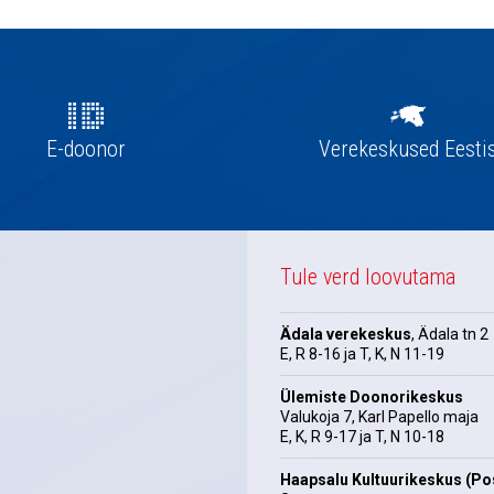
E-doonor
Verekeskused Eesti
Tule verd loovutama
Ädala verekeskus
, Ädala tn 2
E, R 8-16 ja T, K, N 11-19
Ülemiste Doonorikeskus
Valukoja 7, Karl Papello maja
E, K, R 9-17 ja T, N 10-18
Haapsalu Kultuurikeskus (Pos