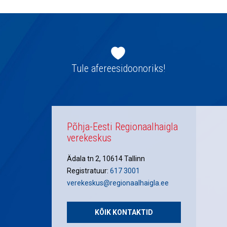
Jaluse
navigatsioon
Tule afereesidoonoriks!
Põhja-Eesti Regionaalhaigla
verekeskus
Ädala tn 2, 10614 Tallinn
Registratuur:
617 3001
verekeskus@regionaalhaigla.ee
KÕIK KONTAKTID