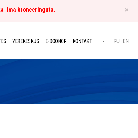
×
ka ilma broneeringuta.
ET
TES
VEREKESKUS
E-DOONOR
KONTAKT
RU
EN
Otsi