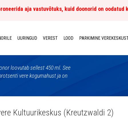
roneerida aja vastuvõtuks, kuid doonorid on oodatud 
ORILE
UURINGUD
VEREST
LOOD
PARKIMINE VEREKESKUS
 doonor loovutab sellest 450 ml. See
protsenti vere kogumahust ja on
ere Kultuurikeskus (Kreutzwaldi 2)