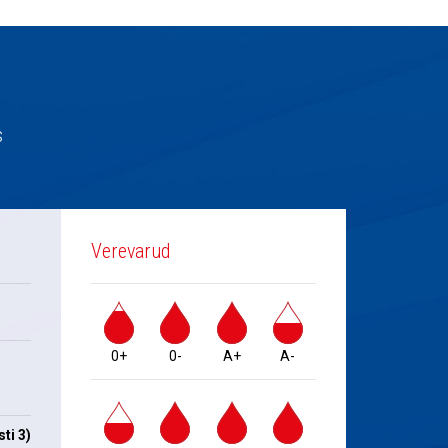
s
Verevarud
0+
0-
A+
A-
ti 3)