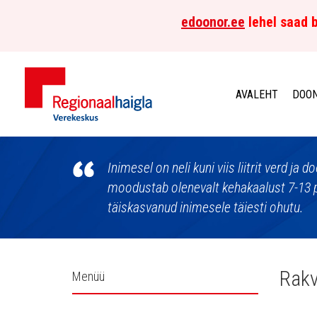
edoonor.ee
lehel saad b
AVALEHT
DOON
Põhja-
Eesti
Inimesel on neli kuni viis liitrit verd ja
moodustab olenevalt kehakaalust 7-13 
Regionaalhaigla
täiskasvanud inimesele täiesti ohutu.
Verekeskus
Külgpaani
Rakv
Menüü
navigatsioon