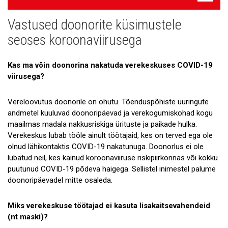
navigatsioon
Vastused doonorite küsimustele
Uudised
seoses koroonaviirusega
Galerii
Kas ma võin doonorina nakatuda verekeskuses COVID-19
Koostöö
viirusega?
Tule tööle!
Vereloovutus doonorile on ohutu. Tõenduspõhiste uuringute
Tule ekskursioonile!
andmetel kuuluvad doonoripäevad ja verekogumiskohad kogu
maailmas madala nakkusriskiga ürituste ja paikade hulka.
Andmekaitse
Verekeskus lubab tööle ainult töötajaid, kes on terved ega ole
olnud lähikontaktis COVID-19 nakatunuga. Doonorlus ei ole
lubatud neil, kes käinud koroonaviiruse riskipiirkonnas või kokku
puutunud COVID-19 põdeva haigega. Sellistel inimestel palume
doonoripäevadel mitte osaleda.
Miks verekeskuse töötajad ei kasuta lisakaitsevahendeid
(nt maski)?