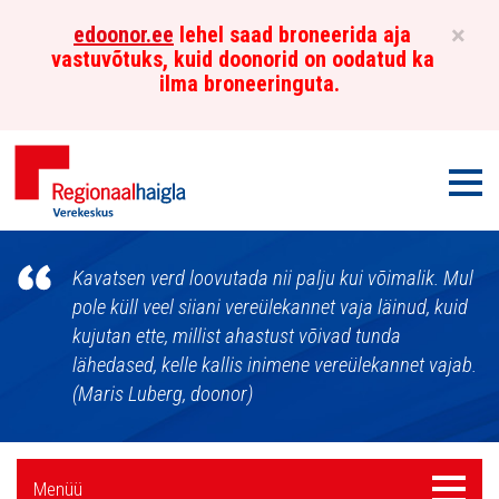
×
edoonor.ee
lehel saad broneerida aja
vastuvõtuks, kuid doonorid on oodatud ka
ilma broneeringuta.
Men
Põhja-
Kavatsen verd loovutada nii palju kui võimalik. Mul
Eesti
pole küll veel siiani vereülekannet vaja läinud, kuid
kujutan ette, millist ahastust võivad tunda
Regionaalhaigla
lähedased, kelle kallis inimene vereülekannet vajab.
Verekeskus
(Maris Luberg, doonor)
Külgpaani
Menüü
Menüü