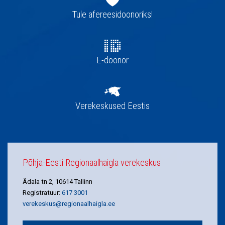
navigatsioon
Tule afereesidoonoriks!
E-doonor
Verekeskused Eestis
Põhja-Eesti Regionaalhaigla verekeskus
Ädala tn 2, 10614 Tallinn
Registratuur:
617 3001
verekeskus@regionaalhaigla.ee