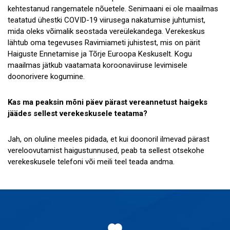
kehtestanud rangematele nõuetele. Senimaani ei ole maailmas
teatatud ühestki COVID-19 viirusega nakatumise juhtumist,
mida oleks võimalik seostada vereülekandega. Verekeskus
lähtub oma tegevuses Ravimiameti juhistest, mis on pärit
Haiguste Ennetamise ja Tõrje Euroopa Keskuselt. Kogu
maailmas jätkub vaatamata koroonaviiruse levimisele
doonorivere kogumine.
Kas ma peaksin mõni päev pärast vereannetust haigeks
jäädes sellest verekeskusele teatama?
Jah, on oluline meeles pidada, et kui doonoril ilmevad pärast
vereloovutamist haigustunnused, peab ta sellest otsekohe
verekeskusele telefoni või meili teel teada andma.
Jaluse