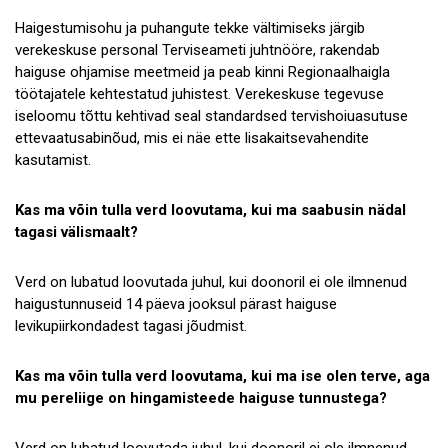
Haigestumisohu ja puhangute tekke vältimiseks järgib
verekeskuse personal Terviseameti juhtnööre, rakendab
haiguse ohjamise meetmeid ja peab kinni Regionaalhaigla
töötajatele kehtestatud juhistest. Verekeskuse tegevuse
iseloomu tõttu kehtivad seal standardsed tervishoiuasutuse
ettevaatusabinõud, mis ei näe ette lisakaitsevahendite
kasutamist.
Kas ma võin tulla verd loovutama, kui ma saabusin nädal
tagasi välismaalt?
Verd on lubatud loovutada juhul, kui doonoril ei ole ilmnenud
haigustunnuseid 14 päeva jooksul pärast haiguse
levikupiirkondadest tagasi jõudmist.
Kas ma võin tulla verd loovutama, kui ma ise olen terve, aga
mu pereliige on hingamisteede haiguse tunnustega?