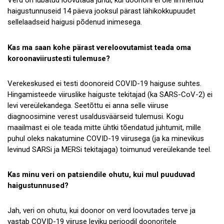
Verd on lubatud loovutada juhul, kui doonoril ei ole ilmnenud
haigustunnuseid 14 päeva jooksul pärast lähikokkupuudet
sellelaadseid haigusi põdenud inimesega.
Kas ma saan kohe pärast vereloovutamist teada oma
koroonaviirustesti tulemuse?
Verekeskused ei testi doonoreid COVID-19 haiguse suhtes.
Hingamisteede viiruslike haiguste tekitajad (ka SARS-CoV-2) ei
levi vereülekandega. Seetõttu ei anna selle viiruse
diagnoosimine verest usaldusväärseid tulemusi. Kogu
maailmast ei ole teada mitte ühtki tõendatud juhtumit, mille
puhul oleks nakatumine COVID-19 viirusega (ja ka minevikus
levinud SARSi ja MERSi tekitajaga) toimunud vereülekande teel.
Kas minu veri on patsiendile ohutu, kui mul puuduvad
haigustunnused?
Jah, veri on ohutu, kui doonor on verd loovutades terve ja
vastab COVID-19 viiruse leviku perioodil doonoritele