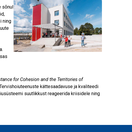
e sõnul
öd,
i ning
 uute
a.
isas
tance for Cohesion and the Territories of
Tervishoiuteenuste kättesaadavuse ja kvaliteedi
üsteemi suutlikkust reageerida kriisidele ning