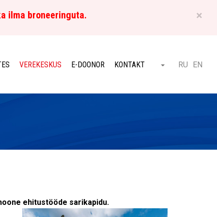
×
ka ilma broneeringuta.
ET
TES
VEREKESKUS
E-DOONOR
KONTAKT
RU
EN
Otsi
hoone ehitustööde sarikapidu.