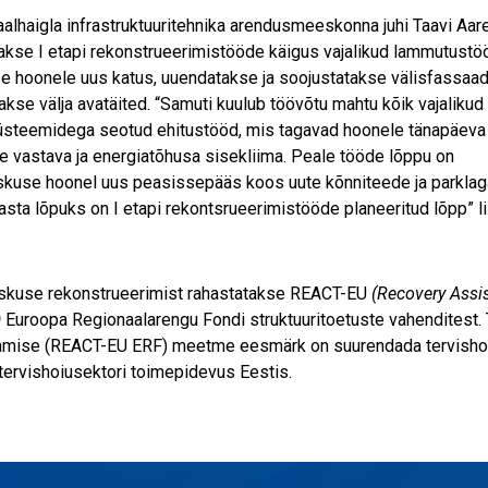
alhaigla infrastruktuuritehnika arendusmeeskonna juhi Taavi Aar
akse I etapi rekonstrueerimistööde käigus vajalikud lammutustö
se hoonele uus katus, uuendatakse ja soojustatakse välisfassaad
akse välja avatäited. “Samuti kuulub töövõtu mahtu kõik vajalikud
steemidega seotud ehitustööd, mis tagavad hoonele tänapäeva
e vastava ja energiatõhusa sisekliima. Peale tööde lõppu on
kuse hoonel uus peasissepääs koos uute kõnniteede ja parklag
asta lõpuks on I etapi rekontsrueerimistööde planeeritud lõpp” l
skuse rekonstrueerimist rahastatakse REACT-EU
(Recovery Assis
)
Euroopa Regionaalarengu Fondi struktuuritoetuste vahenditest. 
mise (REACT-EU ERF) meetme eesmärk on suurendada tervishoius
tervishoiusektori toimepidevus Eestis.