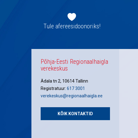
Jaluse
navigatsioon
Tule afereesidoonoriks!
Põhja-Eesti Regionaalhaigla
verekeskus
Ädala tn 2, 10614 Tallinn
Registratuur:
617 3001
verekeskus@regionaalhaigla.ee
KÕIK KONTAKTID