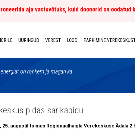
roneerida aja vastuvõtuks, kuid doonorid on oodatud 
ORILE
UURINGUD
VEREST
LOOD
PARKIMINE VEREKESKUS
a, energiat on rohkem ja magan ka
keskus pidas sarikapidu
, 25. augustil toimus Regionaalhaigla Verekeskuse Ädala 2 