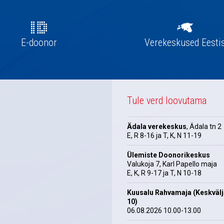
E-doonor
Verekeskused Eesti
Tule verd loovutama
Ädala verekeskus
, Ädala tn 2
E, R 8-16 ja T, K, N 11-19
Ülemiste Doonorikeskus
Valukoja 7, Karl Papello maja
E, K, R 9-17 ja T, N 10-18
Kuusalu Rahvamaja (Keskväl
10)
06.08.2026 10.00-13.00