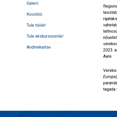
Galerii
Regiona
teostat
Koostöö
rajatak
vahetat
Tule tööle!
tehnosü
Tule ekskursioonile!
nõuetel
verekes
Andmekaitse
2023. a
Aare.
Vereke
Europe
paranda
tagada 