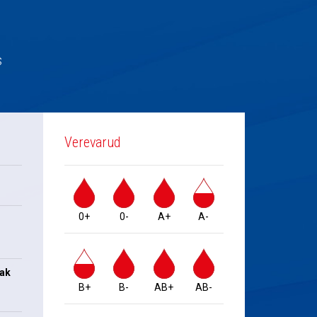
s
Verevarud
0+
0-
A+
A-
jak
B+
B-
AB+
AB-