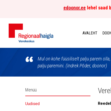
edoonor.ee
lehel saad b
AVALEHT
DOON
Põhja-
Eesti
Mul on kohe füüsiliselt palju parem oll
palju paremini. (Indrek Põder, doonor)
Regionaalhaigla
Verekeskus
Külgpaani
Vere
Menüü
navigatsioon
Reedel
Uudised