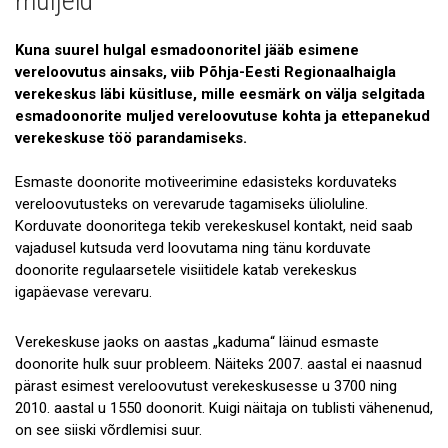
muljeid
Galerii
Kuna suurel hulgal esmadoonoritel jääb esimene
Koostöö
vereloovutus ainsaks, viib Põhja-Eesti Regionaalhaigla
verekeskus läbi küsitluse, mille eesmärk on välja selgitada
Tule tööle!
esmadoonorite muljed vereloovutuse kohta ja ettepanekud
verekeskuse töö parandamiseks.
Tule ekskursioonile!
Andmekaitse
Esmaste doonorite motiveerimine edasisteks korduvateks
vereloovutusteks on verevarude tagamiseks ülioluline.
Korduvate doonoritega tekib verekeskusel kontakt, neid saab
vajadusel kutsuda verd loovutama ning tänu korduvate
doonorite regulaarsetele visiitidele katab verekeskus
igapäevase verevaru.
Verekeskuse jaoks on aastas „kaduma“ läinud esmaste
doonorite hulk suur probleem. Näiteks 2007. aastal ei naasnud
pärast esimest vereloovutust verekeskusesse u 3700 ning
2010. aastal u 1550 doonorit. Kuigi näitaja on tublisti vähenenud,
on see siiski võrdlemisi suur.