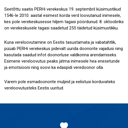
Seetõttu saatis PERHi verekeskus 19. septembril küsimustikud
1546-le 2010. aastal esimest korda verd loovutanud inimesele,
kes pole verekeskusesse hiljem tagasi pöördunud. 8. oktoobriks
on verekeskusele tagasi saadetud 255 täidetud küsimustikku.
Kuna vereloovutamine on Eestis tasustamata ja vabatahtlik,
püüab PERHi verekeskus pidevalt uurida doonorite vajadusi ning
kasutada saadud infot doonorluse valdkonna arendamiseks.
Esimene vereloovutus peaks jätma inimesele hea enesetunde
ja emotsiooni ning soovi ka edaspidi veredoonor olla.
Varem pole esmadoonorite muljeid ja eelistusi korduvateks
vereloovutusteks Eestis uuritud.
Jaluse