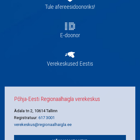
navigatsioon
Tule afereesidoonoriks!
E-doonor
Verekeskused Eestis
Põhja-Eesti Regionaalhaigla verekeskus
Ädala tn 2, 10614 Tallinn
Registratuur:
617 3001
verekeskus@regionaalhaigla.ee