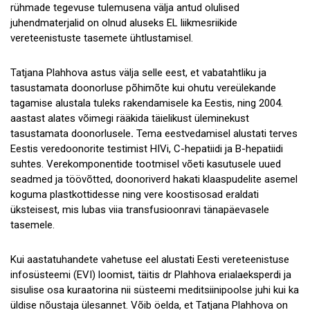
rühmade tegevuse tulemusena välja antud olulised
juhendmaterjalid on olnud aluseks EL liikmesriikide
vereteenistuste tasemete ühtlustamisel.
Tatjana Plahhova astus välja selle eest, et vabatahtliku ja
tasustamata doonorluse põhimõte kui ohutu vereülekande
tagamise alustala tuleks rakendamisele ka Eestis, ning 2004.
aastast alates võimegi rääkida täielikust üleminekust
tasustamata doonorlusele
.
Tema eestvedamisel alustati terves
Eestis veredoonorite testimist HIVi, C-hepatiidi ja B-hepatiidi
suhtes. Verekomponentide tootmisel võeti kasutusele uued
seadmed ja töövõtted, doonoriverd hakati klaaspudelite asemel
koguma plastkottidesse ning vere koostisosad eraldati
üksteisest, mis lubas viia transfusioonravi tänapäevasele
tasemele.
Kui aastatuhandete vahetuse eel alustati Eesti vereteenistuse
infosüsteemi (EVI) loomist, täitis dr Plahhova erialaeksperdi ja
sisulise osa kuraatorina nii süsteemi meditsiinipoolse juhi kui ka
üldise nõustaja ülesannet. Võib öelda, et Tatjana Plahhova on