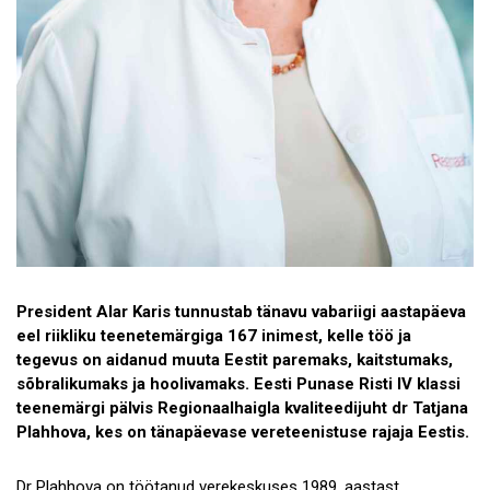
President Alar Karis tunnustab tänavu vabariigi aastapäeva
eel riikliku teenetemärgiga 167 inimest, kelle töö ja
tegevus on aidanud muuta Eestit paremaks, kaitstumaks,
sõbralikumaks ja hoolivamaks. Eesti Punase Risti IV klassi
teenemärgi pälvis Regionaalhaigla kvaliteedijuht dr Tatjana
Plahhova, kes on tänapäevase vereteenistuse rajaja Eestis.
Dr Plahhova on töötanud verekeskuses 1989. aastast,