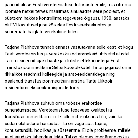
pannud aluse Eesti vereteenistuse Infosüsteemile, mis oli oma
loomise hetkel terves maailmas ainulaadne selle poolest, et
süsteem hakkas kontrollima tegevuste õigsust. 1998. aastaks
oli EVI kasutusel juba kõikides Eesti verekeskustes ja
suuremate haiglate verekabinettides.
Tatjana Plahhova tunneb ennast vastutavana selle eest, et kogu
Eesti vereteenistus ja verekeskused areneksid ühtsetel alustel.
Ta on esinenud ajakohaste ja oluliste ettekannetega Eesti
Transfusioonmeditsiini Seltsi koosolekutel. Ta on jaganud oma
rikkalikke teadmisi kolleegide ja arst-residentidega ning
osalenud transfusioonmeditsiini arstina Tartu Ülikooli
residentuuri eksamikomisjonide töös.
Tatjana Plahhova suhtub oma töösse erakordse
pühendumisega. Vereteenistuse tegevuse kvaliteet ja
transfusioonmeditsiin ei ole talle mitte üksnes töö, vaid ka
südamelähedane harrastus. Ta on väga aus, täpne,
kohusetundlik, hoolikas ja süsteemne. Ei ole probleeme, millele
ta ei suudaks lahendust leida. Tal on olemas imepärane oskus