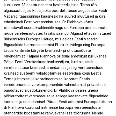
kusjuures 23 aastat nendest kvaliteedijuhina. Tema töö
algusaastad jäid Eesti jaoks pöördelistesse aegadesse. Eesti
Vabariigi taassünniga kaasnesid ka suured muutused ja kiire
edasiminek Eesti vereteenistuses. Dr Plahhova võttis
otsustavalt suuna kvaliteedile nagu on Euroopa arenenumate
riikide vereteenistustes tavaks saanud. Algasid ettevalmistused
ühinemiseks Euroopa Liiduga, mis eeldas Eesti Vabariigi
õigusaktide harmoniseerimist EL direktiividega ning Euroopa
Liidus kehtivate kõrgete kvaliteedi- ja ohutusnõuete
rakendamist. Tatjana Plahhova oli tollal ametlikult küll üksnes
Põhja-Eesti Verekeskuse kvaliteedijuht, kuid sisuliselt
vereteenistuse kvaliteedi arendamise ja riigi vereteenistuse
kvaliteedisüsteemi väljatöötamise eestvedaja kogu Eestis.
Tema juhtimisel ja koordineerimisel koostati Eestis
veredoonorlust, verekomponentide valmistamist ja kvaliteeti
puudutavad alusdokumendid. Dr Plahhova osales ühena
põhiautoritest vereseaduse ja sellega kaasnevate õigusaktide
loomisel ja uuendamisel. Pärast Eesti astumist Euroopa Liitu on
dr Plahhova kuulunud mitmesse Euroopa vereteenistuste
standardite koostamise rahvusvahelisse töörühma. Nende