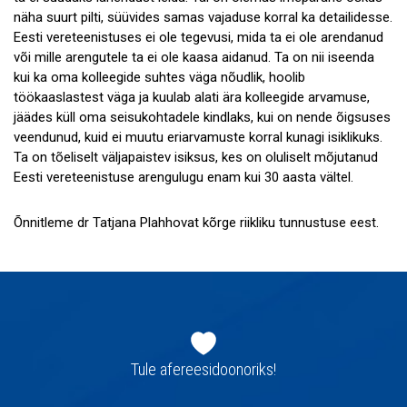
näha suurt pilti, süüvides samas vajaduse korral ka detailidesse.
Eesti vereteenistuses ei ole tegevusi, mida ta ei ole arendanud
või mille arengutele ta ei ole kaasa aidanud. Ta on nii iseenda
kui ka oma kolleegide suhtes väga nõudlik, hoolib
töökaaslastest väga ja kuulab alati ära kolleegide arvamuse,
jäädes küll oma seisukohtadele kindlaks, kui on nende õigsuses
veendunud, kuid ei muutu eriarvamuste korral kunagi isiklikuks.
Ta on tõeliselt väljapaistev isiksus, kes on oluliselt mõjutanud
Eesti vereteenistuse arengulugu enam kui 30 aasta vältel.
Õnnitleme dr Tatjana Plahhovat kõrge riikliku tunnustuse eest.
Jaluse
navigatsioon
Tule afereesidoonoriks!