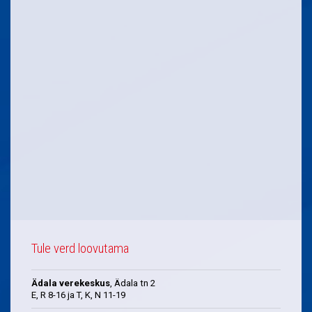
Tule verd loovutama
Ädala verekeskus
, Ädala tn 2
E, R 8-16 ja T, K, N 11-19