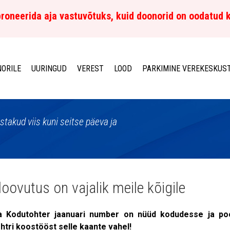
roneerida aja vastuvõtuks, kuid doonorid on oodatud 
ORILE
UURINGUD
VEREST
LOOD
PARKIMINE VEREKESKUS
istakud viis kuni seitse päeva ja
loovutus on vajalik meile kõigile
ja Kodutohter jaanuari number on nüüd kodudesse ja po
htri koostööst selle kaante vahel!