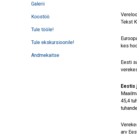
Galerii
Vereloo
Koostöö
Tekst Ka
Tule tööle!
Euroopa
Tule ekskursioonile!
kes hoo
Andmekaitse
Eesti s
verekes
Eestis
Maailm
45,4 tu
tuhande
Verekes
arv Ees