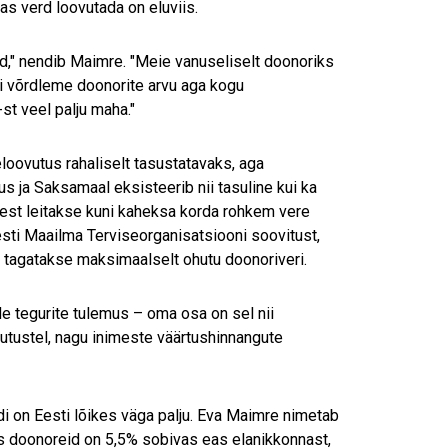
as verd loovutada on eluviis.
d," nendib Maimre. "Meie vanuseliselt doonoriks
i võrdleme doonorite arvu aga kogu
t veel palju maha."
eloovutus rahaliselt tasustatavaks, aga
us ja Saksamaal eksisteerib nii tasuline kui ka
erest leitakse kuni kaheksa korda rohkem vere
esti Maailma Terviseorganisatsiooni soovitust,
l tagatakse maksimaalselt ohutu doonoriveri.
 tegurite tulemus – oma osa on sel nii
uutustel, nagu inimeste väärtushinnangute
di on Eesti lõikes väga palju. Eva Maimre nimetab
s doonoreid on 5,5% sobivas eas elanikkonnast,