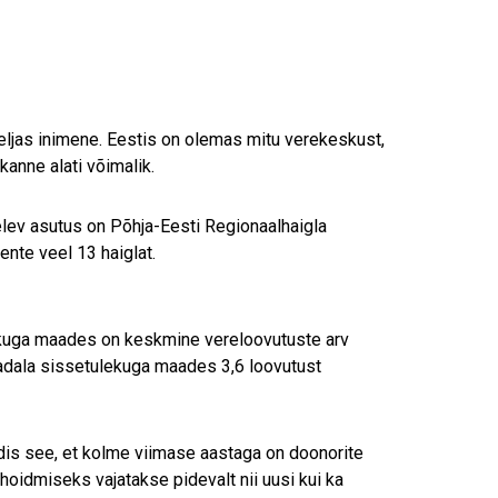
 neljas inimene. Eestis on olemas mitu verekeskust,
kanne alati võimalik.
lev asutus on Põhja-Eesti Regionaalhaigla
nte veel 13 haiglat.
uga maades on keskmine vereloovutuste arv
adala sissetulekuga maades 3,6 loovutust
is see, et kolme viimase aastaga on doonorite
ahoidmiseks vajatakse pidevalt nii uusi kui ka