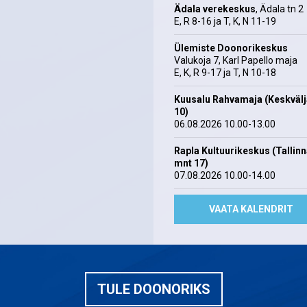
Ädala verekeskus
, Ädala tn 2
E, R 8-16 ja T, K, N 11-19
Ülemiste Doonorikeskus
Valukoja 7, Karl Papello maja
E, K, R 9-17 ja T, N 10-18
Kuusalu Rahvamaja (Keskväl
10)
06.08.2026 10.00-13.00
Rapla Kultuurikeskus (Tallin
mnt 17)
07.08.2026 10.00-14.00
VAATA KALENDRIT
TULE DOONORIKS