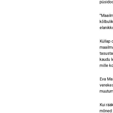
püsidoo
"Maailm
kõlbuli
elanikk
Küllap 
maailma
tasusta
kaudu l
mille k
Eva Mai
verekes
muutum
Kui rää
mõned: 