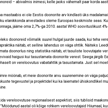
noreid – abivalmis inimesi, kelle jaoks vähemalt paar korda aast
a mastaabis ei ole Eestis doonorite arv kindlasti üks madalamai
kku elanikkonda arvestades oleme Euroopas keskmiste seas. Ku
onnaga, jääme oma 2,7%-ga 2010. aastal WHO soovituslikust 4%-s
oleks doonoreid võimalik suurel hulgal juurde saada, kui teha ver
praktika näitab, et selline lahendus on väga ohtlik. Näiteks Leed
mata doonorlus ning statistika näitab, et tasuliste loovutajate v
evivaid haigusi kui tasustamata doonorite verest. Seega järgib E
ohaselt on vereloovutus vabatahtlik ja tasustamata. Just sel moe
mre möönab, et meie doonorite arvu suurenemine on väga paljude
kuste tegevustel ja projektidel kui ka laiematel ühiskondlikel m
ine.
kida vereloovutuse regionaalsest aspektist, siis tublisid maakon
"Möödunud aastal oli kõige rohkem vereloovutajaid Hiiumaal, ku