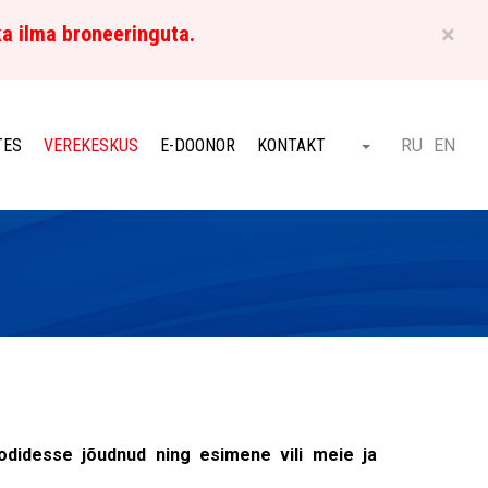
×
ka ilma broneeringuta.
ET
TES
VEREKESKUS
E-DOONOR
KONTAKT
RU
EN
Otsi
odidesse jõudnud ning esimene vili meie ja