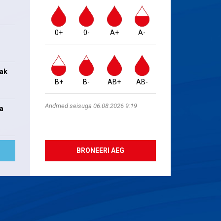
0+
0-
A+
A-
jak
B+
B-
AB+
AB-
Andmed seisuga 06.08.2026 9:19
na
BRONEERI AEG