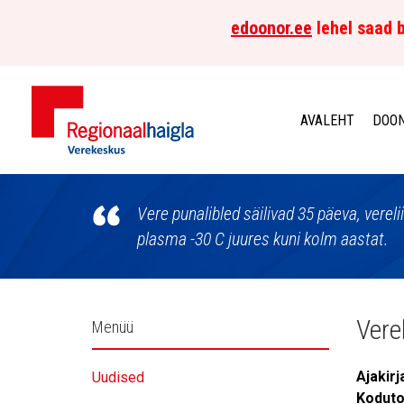
edoonor.ee
lehel saad b
AVALEHT
DOON
Põhja-
Eesti
Vere punalibled säilivad 35 päeva, vereli
plasma -30 C juures kuni kolm aastat.
Regionaalhaigla
Verekeskus
Külgpaani
Vere
Menüü
navigatsioon
Ajakir
Uudised
Koduto