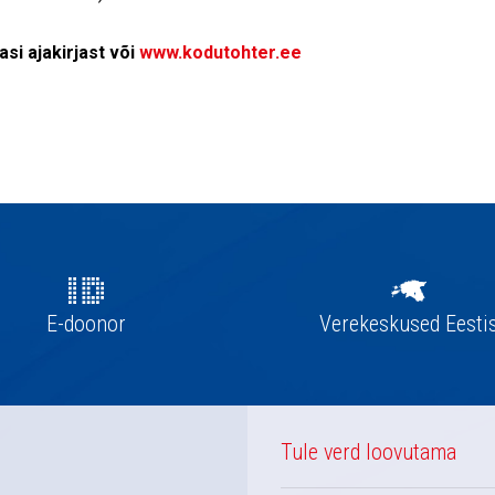
si ajakirjast või
www.kodutohter.ee
E-doonor
Verekeskused Eesti
Tule verd loovutama