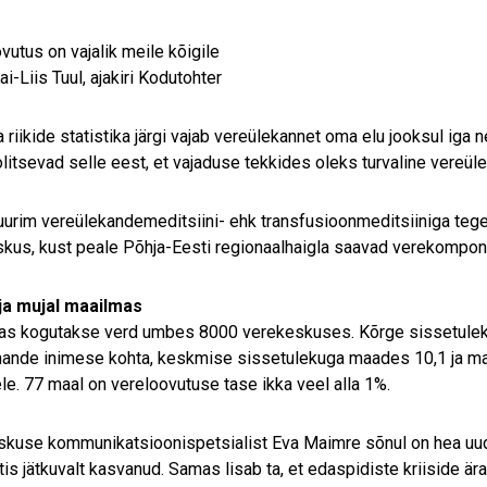
vutus on vajalik meile kõigile
i-Liis Tuul, ajakiri Kodutohter
 riikide statistika järgi vajab vereülekannet oma elu jooksul iga
litsevad selle eest, et vajaduse tekkides oleks turvaline vereüle
uurim vereülekandemeditsiini- ehk transfusioonmeditsiiniga tege
kus, kust peale Põhja-Eesti regionaalhaigla saavad verekompone
 ja mujal maailmas
as kogutakse verd umbes 8000 verekeskuses. Kõrge sissetulek
hande inimese kohta, keskmise sissetulekuga maades 10,1 ja m
le. 77 maal on vereloovutuse tase ikka veel alla 1%.
kuse kommunikatsioonispetsialist Eva Maimre sõnul on hea uud
tis jätkuvalt kasvanud. Samas lisab ta, et edaspidiste kriiside är