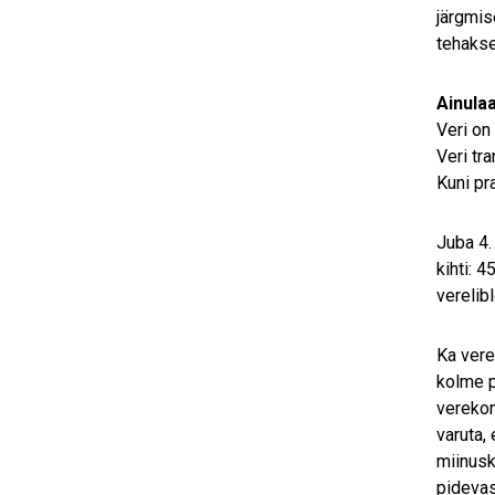
järgmis
tehakse
Ainula
Veri on
Veri tr
Kuni pr
Juba 4.
kihti: 
verelib
Ka vere
kolme p
verekom
varuta,
miinusk
pidevas