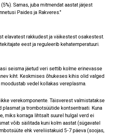
5%). Samas, juba mitmendat aastat järjest
netusi Paides ja Rakveres."
t elavatest rakkudest ja väikestest osakestest.
ekitajate eest ja reguleerib kehatemperatuuri.
aasi seisma jäetud veri settib kolme erinevasse
osnev kiht. Keskmises õhukeses kihis olid valged
hi moodustab vedel kollakas vereplasma.
ajalikke verekomponente. Täisverest valmistatakse
 plasmat ja trombotsüütide kontsentraati. Kuna
 miks korraga lihtsalt suurel hulgal verd ei
smat võib säilitada kuni kolm aastat (sügavatel
ombotsüüte ehk vereliistakuid 5-7 päeva (soojas,