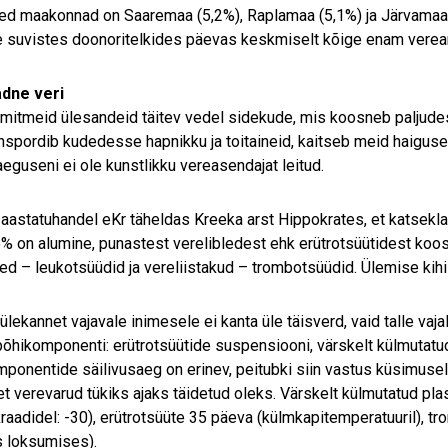
ed maakonnad on Saaremaa (5,2%), Raplamaa (5,1%) ja Järvamaa (
 suvistes doonoritelkides päevas keskmiselt kõige enam verean
adne veri
 mitmeid ülesandeid täitev vedel sidekude, mis koosneb paljudes
anspordib kudedesse hapnikku ja toitaineid, kaitseb meid haiguset
aeguseni ei ole kunstlikku vereasendajat leitud.
 aastatuhandel eKr täheldas Kreeka arst Hippokrates, et katsekl
45% on alumine, punastest verelibledest ehk erütrotsüütidest ko
led – leukotsüüdid ja vereliistakud – trombotsüüdid. Ülemise ki
ülekannet vajavale inimesele ei kanta üle täisverd, vaid talle v
õhikomponenti: erütrotsüütide suspensiooni, värskelt külmutatud
ponentide säilivusaeg on erinev, peitubki siin vastus küsimusele,
 et verevarud tükiks ajaks täidetud oleks. Värskelt külmutatud pla
raadidel: -30), erütrotsüüte 35 päeva (külmkapitemperatuuril), tr
 loksumises).