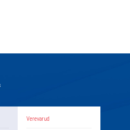
s
Verevarud