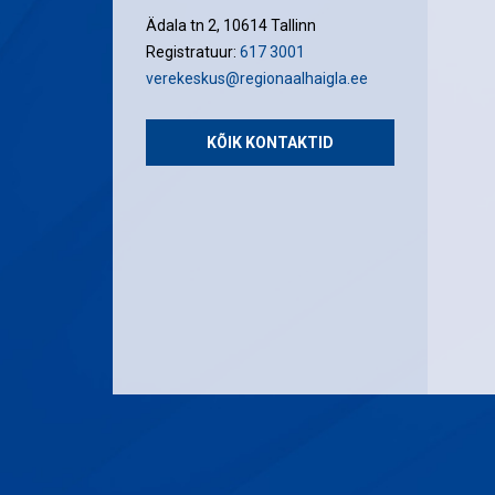
Ädala tn 2, 10614 Tallinn
Registratuur:
617 3001
verekeskus@regionaalhaigla.ee
KÕIK KONTAKTID